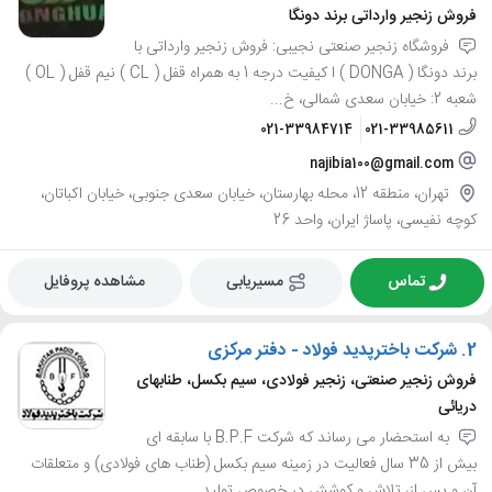
فروش زنجیر وارداتی برند دونگا
فروشگاه زنجیر صنعتی نجیبی: فروش زنجیر وارداتی با
برند دونگا ( DONGA ) ا کیفیت درجه 1 به همراه قفل ( CL ) نیم قفل ( OL )
شعبه 2: خیابان سعدی شمالی، خ...
021-33984714
021-33985611
najibia100@gmail.com
تهران، منطقه 12، محله بهارستان، خیابان سعدی جنوبی، خیابان اکباتان،
کوچه نفیسی، پاساژ ایران، واحد 26
تماس
مسیریابی
مشاهده پروفایل
2.
شرکت باخترپدید فولاد - دفتر مرکزی
فروش زنجیر صنعتی، زنجیر فولادی، سیم بکسل، طنابهای
دریائی
به استحضار می رساند که شرکت B.P.F با سابقه ای
بیش از 35 سال فعالیت در زمینه سیم بکسل (طناب های فولادی) و متعلقات
آن و پس از، تلاش و کوشش در خصوص تولید...