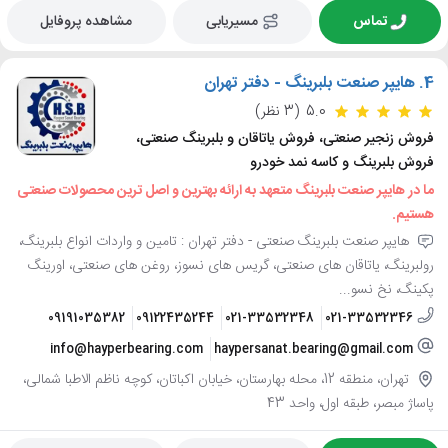
تماس
مسیریابی
مشاهده پروفایل
4.
هایپر صنعت بلبرینگ - دفتر تهران
5.0
(3 نظر)
فروش زنجیر صنعتی، فروش یاتاقان و بلبرینگ صنعتی،
فروش بلبرینگ و کاسه نمد خودرو
ما در هایپر صنعت بلبرینگ متعهد به ارائه بهترین و اصل ترین محصولات صنعتی
هستیم.
هایپر صنعت بلبرینگ صنعتی - دفتر تهران : تامین و واردات انواع بلبرینگ،
رولبرینگ، یاتاقان های صنعتی، گریس های نسوز، روغن های صنعتی، اورینگ
پکینگ، نخ نسو...
09191035382
09122435244
021-33532348
021-33532346
info@hayperbearing.com
haypersanat.bearing@gmail.com
تهران، منطقه 12، محله بهارستان، خیابان اکباتان، کوچه ناظم الاطبا شمالی،
پاساژ مبصر، طبقه اول، واحد 43