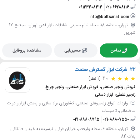
09123408414
021-66288116
info@boltsanat.com
تهران، منطقه 18، محله امام خمینی، شادآباد، بازار آهن تهران، مجتمع 17
شهریور
تماس
مسیریابی
مشاهده پروفایل
22.
شرکت ابزار گسترش صنعت
4.0
(1 نظر)
فروش زنجیر صنعتی، فروش ابزار صنعتی، زنجیر چرخ،
زنجیر غلطی، ابزار دستی
واردات انواع زنجیرهای صنعتی، کشاورزی ،راه سازی و پخش ابزار و‌ادوات
ساختمانی، تاسیسات
021-88808795
021-88807550
تهران، منطقه 6، محله ولیعصر، خیابان قرنی، نرسیده به خیابان طالقانی،
پلاک 82