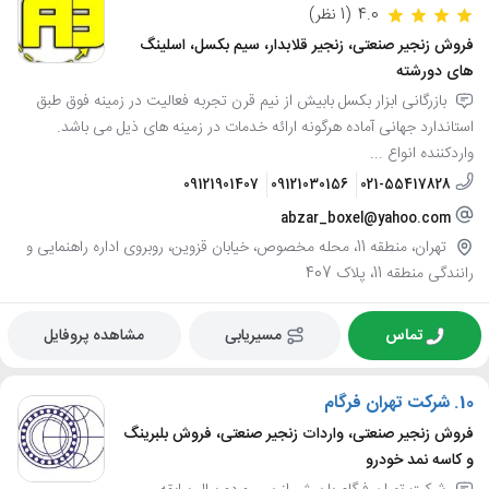
4.0
(1 نظر)
فروش زنجیر صنعتی، زنجیر قلابدار، سیم بکسل، اسلینگ
های دورشته
بازرگانی ابزار بکسل بابیش از نیم قرن تجربه فعالیت در زمینه فوق طبق
استاندارد جهانی آماده هرگونه ارائه خدمات در زمینه های ذیل می باشد.
واردکننده انواع ...
09121901407
09121030156
021-55417828
abzar_boxel@yahoo.com
تهران، منطقه 11، محله مخصوص، خیابان قزوین، روبروی اداره راهنمایی و
رانندگی منطقه 11، پلاک 407
تماس
مسیریابی
مشاهده پروفایل
10.
شرکت تهران فرگام
فروش زنجیر صنعتی، واردات زنجیر صنعتی، فروش بلبرینگ
و کاسه نمد خودرو