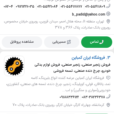
421082~4
09121227035
021-55421084
021-55417877
021-55411809
b_padid@yahoo.com
تهران، منطقه 11، محله هلال احمر، میدان قزوین، روبروی خیابان مخصوص،
روبروی بانک صادرات، پلاک 366 و 378
تماس
مسیریابی
مشاهده پروفایل
3.
فروشگاه ایران کمباین
فروش زنجیر صنعتی، زنجیر صنعتی، فروش لوازم یدکی
خودرو، چرخ دنده صنعتی، تسمه فروشی
فروشگاه ایران کمباین عرضه کننده انواع بلبرینگ، کاسه
نمد، یاتاقان، فولی، کوپلینگ، زنجیر، چرخ دنده، تسمه های صنعتی، کشاورزی،
خودرویی(سواری و سنگین) و لب...
09188336122
083-38236378
کرمانشاه، چهارراه کارگر، خیابان کارگر، روبروی بانک صادرات، پلاک 70