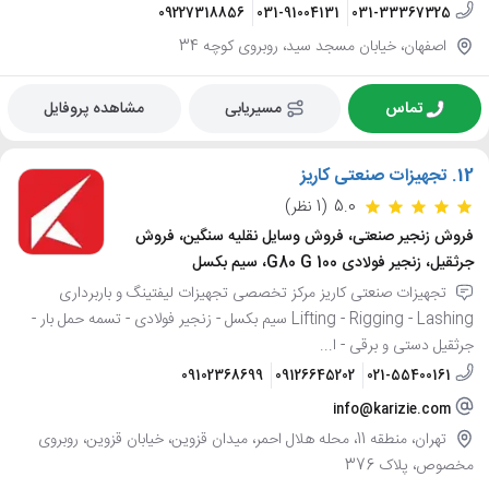
09227318856
031-91004131
031-33367325
اصفهان، خیابان مسجد سید، روبروی کوچه 34
تماس
مسیریابی
مشاهده پروفایل
12.
تجهیزات صنعتی کاریز
5.0
(1 نظر)
فروش زنجیر صنعتی، فروش وسایل نقلیه سنگین، فروش
جرثقیل، زنجیر فولادی G80 G 100، سیم بکسل
تجهیزات صنعتی کاریز مرکز تخصصی تجهیزات لیفتینگ و باربرداری
Lifting - Rigging - Lashing سیم بکسل - زنجیر فولادی - تسمه حمل بار -
جرثقیل دستی و برقی - ا...
09102368699
09126645202
021-55400161
info@karizie.com
تهران، منطقه 11، محله هلال احمر، میدان قزوین، خیابان قزوین، روبروی
مخصوص، پلاک 376