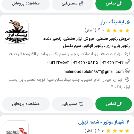
تماس
مسیریابی
مشاهده پروفایل
5.
لیفتینگ ابزار
4.0
(1 نظر)
فروش زنجیر صنعتی، فروش ابزار صنعتی، زنجیر دنده،
زنجیر باربرداری، زنجیر الواتور، سیم بکسل
ابزارآلات صنعتی و اتصالات زنجیر و سیم بکسل و انواع الکترودهای صنعتی
09121328582
021-66765835
021-66722022
mahmoudsoloki1983@gmail.com
تهران، خیابان امام خمینی، جنب بیمارستان سینا، کوچه نعمتی، بن بست
اول، پلاک 7
تماس
مسیریابی
مشاهده پروفایل
6.
شهباز موتور - شعبه تهران
4.0
(1 نظر)