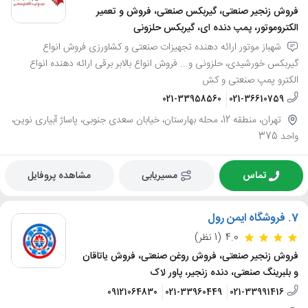
فروش زنجیر صنعتی، گیربکس صنعتی، فروش و تعمیر
الکتروموتور، پمپ دنده ای، گیربکس حلزونی
شهباز موتور ارائه دهنده تجهیزات صنعتی و کشاورزی فروش انواع
گیربکس خورشیدی، حلزونی و... فروش انواع بالابر برقی ارائه دهنده انواع
الکترو پمپ صنعتی و کش
021-33958560
021-36610759
تهران، منطقه 12، محله بهارستان، خیابان سعدی جنوبی، پاساژ آبیاری نوین،
واحد 375
تماس
مسیریابی
مشاهده پروفایل
7.
فروشگاه ایمن رول
4.0
(1 نظر)
فروش زنجیر صنعتی، فروش روغن صنعتی، فروش یاتاقان
و بلبرینگ صنعتی، دنده زنجیر، پاور لاک
09121064830
021-33960449
021-33991416