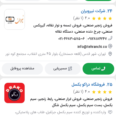
24.
شرکت نیروبران
4.0
(1 نظر)
فروش زنجیر صنعتی، فروش تسمه و نوار نقاله، گیربکس
صنعتی، چرخ دنده صنعتی، دستگاه نقاله
021-46830575~6
09128184247
info@tehranchi.co
تهران، شهر قدس (قلعه حسنخان)، بلوار 45 متری انقلاب، مجتمع کوه نور
تماس
مسیریابی
مشاهده پروفایل
25.
فروشگاه دراکو بکسل
4.0
(1 نظر)
فروش زنجیر صنعتی، فروش ابزار صنعتی، رابط زنجیر، سیم
بکسل، بست سیم بکسل، سیم بکسل شگل
واردکننده و توزیع کننده سیم بکسل، جرثقیل، طناب های پلاستیکی،