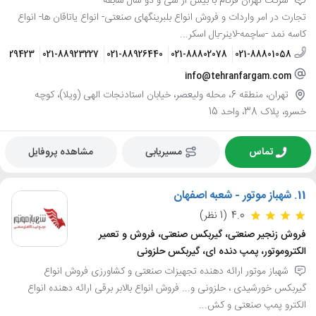
شرکت تهران فرگام با بیش از سی و دو سال سابقه
تجارت در امر واردات و فروش انواع بلبرینگهای صنعتی- انواع یاتاقان ها- انواع
کاسه نمد -ساچمه-لاینر-بال اسکر...
6629423
021-88923227
021-88926440
021-88802078
021-88801058
info@tehranfargam.com
تهران، منطقه 6، محله ولیعصر، خیابان استادنجات الهی (ویلا)، کوچه
خسرو، پلاک 38، واحد 15
تماس
مسیریابی
مشاهده پروفایل
11.
شهباز موتور - شعبه اصفهان
4.0
(1 نظر)
فروش زنجیر صنعتی، گیربکس صنعتی، فروش و تعمیر
الکتروموتور، پمپ دنده ای، گیربکس حلزونی
شهباز موتور ارائه دهنده تجهیزات صنعتی و کشاورزی فروش انواع
گیربکس خورشیدی ، حلزونی و... فروش انواع بالابر برقی ارائه دهنده انواع
الکترو پمپ صنعتی و کش...