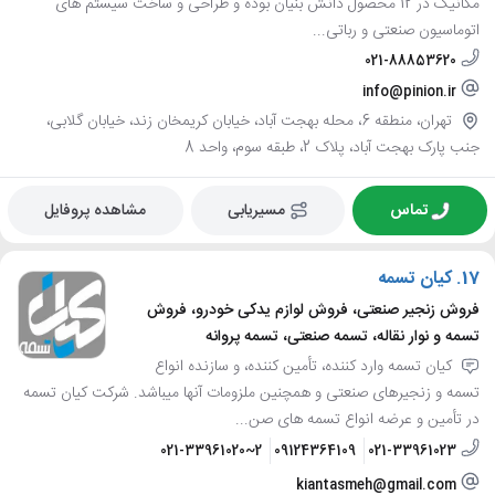
مکانیک در 12 محصول دانش بنیان بوده و طراحی و ساخت سیستم های
اتوماسیون صنعتی و رباتی...
021-88853620
info@pinion.ir
تهران، منطقه 6، محله بهجت آباد، خیابان کریمخان زند، خیابان گلابی،
جنب پارک بهجت آباد، پلاک 2، طبقه سوم، واحد 8
تماس
مسیریابی
مشاهده پروفایل
17.
کیان تسمه
فروش زنجیر صنعتی، فروش لوازم یدکی خودرو، فروش
تسمه و نوار نقاله، تسمه صنعتی، تسمه پروانه
کیان تسمه وارد کننده، تأمین کننده، و سازنده انواع
تسمه و زنجیرهای صنعتی و همچنین ملزومات آنها میباشد. شرکت کیان تسمه
در تأمین و عرضه انواع تسمه های صن...
021-33961020~2
09124364109
021-33961023
kiantasmeh@gmail.com