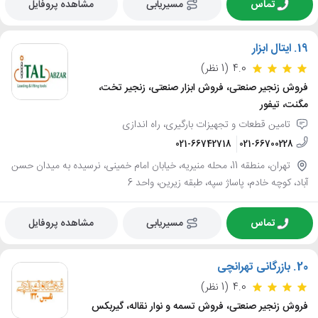
تماس
مسیریابی
مشاهده پروفایل
19.
ایتال ابزار
4.0
(1 نظر)
فروش زنجیر صنعتی، فروش ابزار صنعتی، زنجیر تخت،
مگنت، تیفور
تامین قطعات و تجهیزات بارگیری، راه اندازی
021-66742718
021-66700228
تهران، منطقه 11، محله منیریه، خیابان امام خمینی، نرسیده به میدان حسن
آباد، کوچه خادم، پاساژ سپه، طبقه زیرین، واحد 6
تماس
مسیریابی
مشاهده پروفایل
20.
بازرگانی تهرانچی
4.0
(1 نظر)
فروش زنجیر صنعتی، فروش تسمه و نوار نقاله، گیربکس