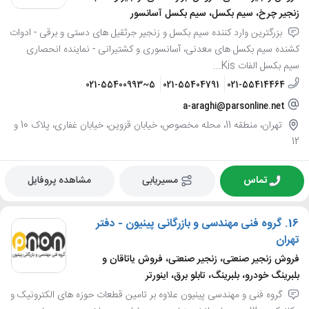
زنجیر چرخ، سیم بکسل، سیم بکسل آسانسور
بزرگترین وارد کننده سیم بکسل و زنجیر جرثقیل های دستی و برقی - ادوات
کشنده سیم بکسل های معدنی، آسانسوری و کشتیرانی - نماینده انحصاری
سیم بکسل الفات Kis...
021-55400993~5
021-55404791
021-55414464
a-araghi@parsonline.net
تهران، منطقه 11، محله مخصوص، خیابان قزوین، خیابان غفاری، پلاک 10 و
12
تماس
مسیریابی
مشاهده پروفایل
16.
گروه فنی مهندسی و بازرگانی پینیون - دفتر
تهران
فروش زنجیر صنعتی، زنجیر صنعتی، فروش یاتاقان و
بلبرینگ خودرو، بلبرینگ، تابلو برق، اینورتر
گروه فنی و مهندسی پینیون علاوه بر تامین قطعات حوزه های الکترونیک و