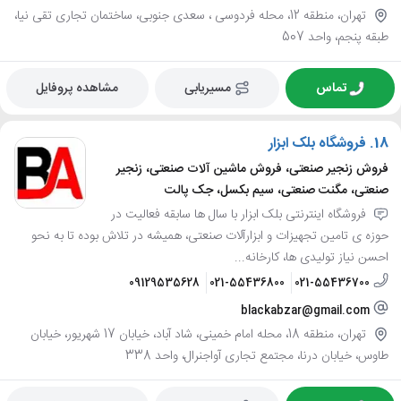
تهران، منطقه 12، محله فردوسی ، سعدی جنوبی، ساختمان تجاری تقی نیا،
طبقه پنجم، واحد 507
تماس
مسیریابی
مشاهده پروفایل
18.
فروشگاه بلک ابزار
فروش زنجیر صنعتی، فروش ماشین آلات صنعتی، زنجیر
صنعتی، مگنت صنعتی، سیم بکسل، جک پالت
فروشگاه اینترنتی بلک ابزار با سال ها سابقه فعالیت در
حوزه ی تامین تجهیزات و ابزارآلات صنعتی، همیشه در تلاش بوده تا به نحو
احسن نیاز تولیدی ها، کارخانه...
09129535628
021-55436800
021-55436700
blackabzar@gmail.com
تهران، منطقه 18، محله امام خمینی، شاد آباد، خیابان 17 شهریور، خیابان
طاوس، خیابان درنا، مجتمع تجاری آواجنرال، واحد 338