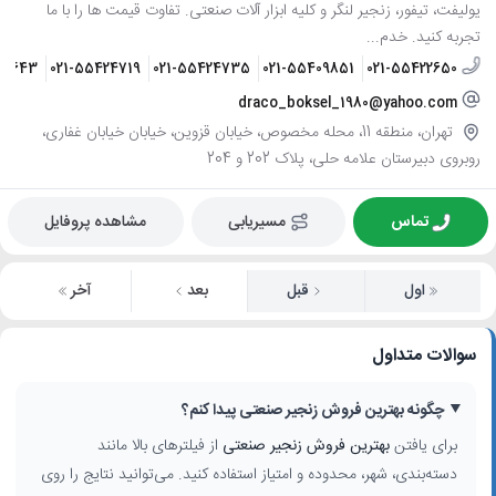
یولیفت، تیفور، زنجیر لنگر و کلیه ابزار آلات صنعتی. تفاوت قیمت ها را با ما
تجربه کنید. خدم...
22643
021-55424719
021-55424735
021-55409851
021-55422650
draco_boksel_1980@yahoo.com
تهران، منطقه 11، محله مخصوص، خیابان قزوین، خیابان خیابان غفاری،
روبروی دبیرستان علامه حلی، پلاک 202 و 204
تماس
مسیریابی
مشاهده پروفایل
اول
قبل
بعد
آخر
سوالات متداول
چگونه بهترین فروش زنجیر صنعتی پیدا کنم؟
برای یافتن
بهترین فروش زنجیر صنعتی
از فیلترهای بالا مانند
دسته‌بندی، شهر، محدوده و امتیاز استفاده کنید. می‌توانید نتایج را روی