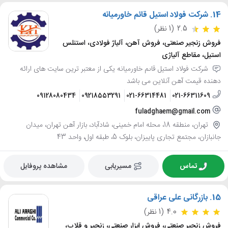
14.
شرکت فولاد استیل قائم خاورمیانه
2.5
(1 نظر)
فروش زنجیر صنعتی، فروش آهن، آلیاژ فولادی، استنلس
استیل، مقاطع آلیاژی
شرکت فولاد استیل قاىم خاورمیانه یکی از معتبر ترین سایت های ارائه
دهنده قیمت آهن آنلاین می باشد
09128080434
09218553291
021-66314481
021-66311609
fuladghaem@gmail.com
تهران، منطقه 18، محله امام خمینی، شادآباد، بازار آهن تهران، میدان
جانبازان، مجتمع تجاری پاییزان، بلوک 5، طبقه اول، واحد 43
تماس
مسیریابی
مشاهده پروفایل
15.
بازرگانی علی عراقی
4.0
(1 نظر)
فروش زنجیر صنعتی، فروش ابزار صنعتی، زنجیر و قلاب،