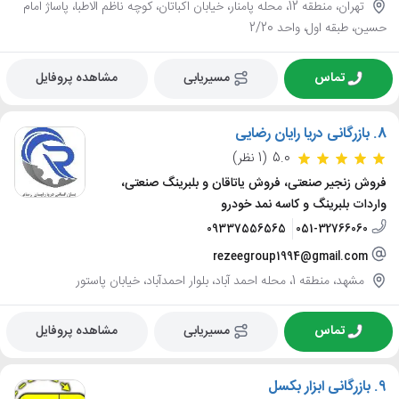
تهران، منطقه 12، محله پامنار، خیابان اکباتان، کوچه ناظم الاطبا، پاساژ امام
حسین، طبقه اول، واحد 2/20
تماس
مسیریابی
مشاهده پروفایل
8.
بازرگانی دریا رایان رضایی
5.0
(1 نظر)
فروش زنجیر صنعتی، فروش یاتاقان و بلبرینگ صنعتی،
واردات بلبرینگ و کاسه نمد خودرو
09337556565
051-32766060
rezeegroup1994@gmail.com
مشهد، منطقه 1، محله احمد آباد، بلوار احمدآباد، خیابان پاستور
تماس
مسیریابی
مشاهده پروفایل
9.
بازرگانی ابزار بکسل