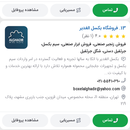
تماس
مسیریابی
مشاهده پروفایل
13.
فروشگاه بکسل الغدیر
4.0
(1 نظر)
فروش زنجیر صنعتی، فروش ابزار صنعتی، سیم بکسل،
جرثقیل دستی، شگل جرثقیل
بکسل الغدیر با اتکا به سالها تجربه و فعالیت گسترده در امر واردات سیم
بکسل و تجهیزات جابجایی محموله همواره تلاش دارد با ارائه بهترین خدمات و
با کیفیت ت...
021-55410690
boxelalghadir@yahoo.com
تهران، منطقه 11، محله مخصوص، میدان قزوین، جنب باربری مشهد، پلاک
219
تماس
مسیریابی
مشاهده پروفایل