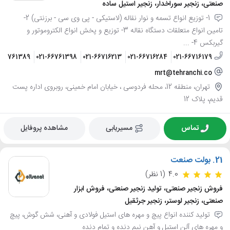
صنعتی، زنجیر سوراخدار، زنجیر استیل ساده
1- توزیع انواع تسمه و نوار نقاله (لاستیکی - پی وی سی - برزنتی) 2-
تامین انواع متعلقات دستگاه نقاله 3- توزیع و پخش انواع الکتروموتور و
گیربکس 4- ...
-66761389
021-66761398
021-66716213
021-66716284
021-66716179
mrt@tehranchi.co
تهران، منطقه 12، محله فردوسی ، خیابان امام خمینی، روبروی اداره پست
قدیم، پلاک 12
تماس
مسیریابی
مشاهده پروفایل
21.
بولت صنعت
4.0
(1 نظر)
فروش زنجیر صنعتی، تولید زنجیر صنعتی، فروش ابزار
صنعتی، زنجیر لوستر، زنجیر جرثقیل
تولید کننده انواع پیچ و مهره های استیل فولادی و آهنی، شش گوش، پیچ
و مهره های آلن استیل و آهن نیم دنده و تمام دنده