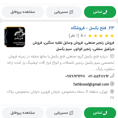
تماس
مسیریابی
مشاهده پروفایل
23.
فتح بکسل - فروشگاه
5.0
(1 نظر)
فروش زنجیر صنعتی، فروش وسایل نقلیه سنگین، فروش
جرثقیل سقفی، زنجیر الواتور، سیم بکسل
درباره فتح بکسل گروه صنعتی فتح بکسل با سالها سابقه در زمینه فروش
تخصصی سیم بکسل ،زنجیر ،اتصالات و انواع ابزار آلات لیفتینگ بار آماده ارائه
مشاوره رایگ...
09128929468
021-55411792
fathboxel@gmail.com
تهران، منطقه 11، محله مخصوص، خیابان قزوین، خیابان مخصوص، پلاک
27
تماس
مسیریابی
مشاهده پروفایل