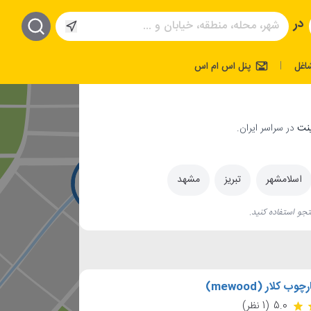
در
اغل
پنل اس ام اس
|
در سراسر ایران.
اسلامشهر
تبریز
مشهد
جو استفاده کنید.
 کلار (mewood)
5.0
(1 نظر)