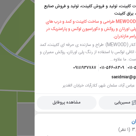
 کابینت، تولید و فروش کابینت، تولید و فروش صنایع
 یراق کابینت
میارچوب کلار MEWOOD طراحی و ساخت کابینت و کمد و درب های
لی اورتان و روکش و دکوراسیون لوکس و پارامتریک در
اسر مازندران.
میارچوب کلار (MEWOOD): طراح و سازنده ی حرفه ای کابینت، کمد
اتاقی لوکس با استفاده از رنگ پلی اورتان، روکش ممبران و
. ما علاوه...
09111937787
011-54608309
011-
saeidmiar@g
عباس آباد، سلمان شهر، کلارآباد، خیابان الغدیر
مسیریابی
مشاهده پروفایل
ان
3
(1 نظر)