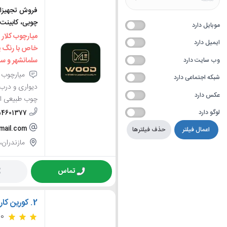
فروش تجهیزات
چوبی، کابینت،
موبایل دارد
ایمیل دارد
خاص با رنگ پ
سلمانشهر و سر
وب سایت دارد
شبکه اجتماعی دارد
دیواری و درب 
عکس دارد
چوب طبیعی است
لوگو دارد
54601377
mail.com
اعمال فیلتر
حذف فیلترها
مازندران، 
تماس
2.
کورین کار
.0