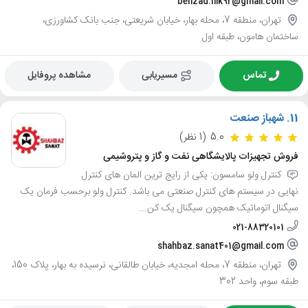
behzad.nik92@gmail.com
تهران، منطقه 7، محله بهار، خیابان شریعتی، جنب بانک کشاورزی،
ساختمان هامون، طبقه اول
تماس
مسیریابی
مشاهده پروفایل
11.
شهباز صنعت
5.0
(1 نظر)
فروش تجهیزات پالایشگاهی نفت و گاز و پتروشیمی
کنترل ولو سامسون: یکی از رایج ترین المان های کنترل
نهایی در سیستم های کنترل صنعتی می باشد. کنترل ولو برحسب فرمان یک
سیگنال اتوماتیک همچون سیگنال یک کن...
021-88320101
shahbaz.sanat401@gmail.com
تهران، منطقه 7، محله امجدیه، خیابان طالقانی، نرسیده به بهار، پلاک 150،
طبقه سوم، واحد 302