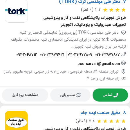
7.
دفتر فنی مهندسی ترک (TORK)
4.2
(6 نظر)
فروش تجهیزات پالایشگاهی نفت و گاز و پتروشیمی،
تجهیزات هیدرولیک و پنوماتیک، اکچوپتر
دفتر فنی مهندسی TORK (پورسروری) نمایندگی انحصاری کلیه
محصولات tork ترکیه در ایران نمایندگی انحصاری کلیه محصولات مگاولف
ترکیه در ایران وفروش کلیه تجهیز...
09122048712
021-33979431
021-33977809
021-33977807
poursarvari@gmail.com
تهران، منطقه 12، محله فردوسی ، خیابان لاله زار جنوبی، کوچه علیپور، پاساژ
لاله زار، طبقه اول، واحد 7
تماس
مسیریابی
مشاهده پروفایل
8.
دقیق صنعت ایده جام
5.0
(1 نظر)
فروش تجهیزات پالایشگاهی نفت و گاز و پتروشیمی