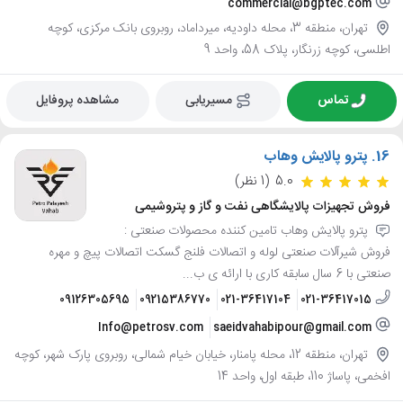
commercial@bgptec.com
تهران، منطقه 3، محله داودیه، میرداماد، روبروی بانک مرکزی، کوچه
اطلسی، کوچه زرنگار، پلاک 58، واحد 9
تماس
مسیریابی
مشاهده پروفایل
16.
پترو پالایش وهاب
5.0
(1 نظر)
فروش تجهیزات پالایشگاهی نفت و گاز و پتروشیمی
پترو پالایش وهاب تامین کننده محصولات صنعتی :
فروش شیرآلات صنعتی لوله و اتصالات فلنج گسکت اتصالات پیچ و مهره
صنعتی با 6 سال سابقه کاری با ارائه ی ب...
09126305695
09215386770
021-36417104
021-36417015
Info@petrosv.com
saeidvahabipour@gmail.com
تهران، منطقه 12، محله پامنار، خیابان خیام شمالی، روبروی پارک شهر، کوچه
افخمی، پاساژ 110، طبقه اول، واحد 14