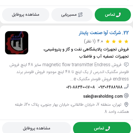
تماس
مسیریابی
مشاهده پروفایل
22.
شرکت آوا صنعت پایدار
4.0
(1 نظر)
فروش تجهیزات پالایشگاهی نفت و گاز و پتروشیمی،
تجهیزات تصفیه آب و فاضلاب
فروش magnetic flow transmitter Endress سایز 48 اینچ فروش
فلومتر مگنتیک اندرس از یک اینچ تا 48 اینچ موجود فروش فلومتر برند
endress فروش فلومتر مگنتیک e...
021-88340017~8
09306488988
sale@avaholding.com
تهران، منطقه 7، خیابان طالقانی، خیابان بهار جنوبی، پلاک 120، طبقه
همکف، واحد 8
تماس
مشاهده پروفایل