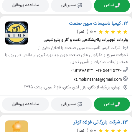
تماس
مسیریابی
مشاهده پروفایل
12.
کیمیا تاسیسات مبین صنعت
5.0
(1 نظر)
واردات تجهیزات پالایشگاهی نفت و گاز و پتروشیمی
شرکت کیمیا تأسیسات مبین صنعت: با اطلاع دقیق از
تحولات سریع و دگرگونی های صنعت جهان و با بهره گیری از دانش فنی روز، با
هدف واردات، صادرات و تأمین تجهی...
09129688163
021-55445360
kt.mobinsanat@gmail.com
تهران، بزرگراه آزادگان، بازار آهن مکان، فاز 6 غربی، پلاک 1395
تماس
مسیریابی
مشاهده پروفایل
13.
شرکت بازرگانی فولاد کوثر
5.0
(1 نظر)