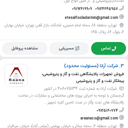
نفت،گاز،پتروشیمی و...از قبیل انواع لول...
09192619909
09124645957
etesalfooladarmin@gmail.com
تهران، منطقه 18، محله امام خمینی، شادآباد، بازار آهن تهران، خیابان بهاران
2، بلوک 16، پلاک 165
تماس
مسیریابی
مشاهده پروفایل
3.
شرکت آرانا (مسئولیت محدود)
فروش تجهیزات پالایشگاهی نفت و گاز و پتروشیمی،
پیمانکار نفت و گاز و پتروشیمی
شرکت آرانا به شماره ثبت 406075134 در کشور
گرجستان با توجه به اجرای پروژه های ساختمانی و مشارکت در ساخت
پالایشگاه های نفت وگاز در صدد تامین کلیه تجهیز...
09125160774
araanaco@gmail.com
تهران، منطقه 6، محله سنائی، خیابان بهشتی (عباس آباد)، خیابان سرافراز،