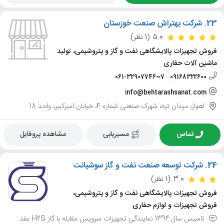
23.
شرکت بهتراش صنعت خوزستان
5.0
(1 نظر)
فروش تجهیزات پالایشگاهی نفت و گاز و پتروشیمی، تولید
ماشین آلات حفاری
061-32907746~7
09168322600
info@behtarashsanat.com
اهواز، میدان تپه، شهرک صنعتی شماره 4، خیابان امیرکبیر، واحد 18
تماس
مسیریابی
مشاهده پروفایل
24.
شرکت توسعه صنعت نفت و گاز سوشیانت
3.0
(1 نظر)
فروش تجهیزات پالایشگاهی نفت و گاز و پتروشیمی،
فروش تجهیزات و لوازم حفاری
تاسیس سال 1394 نمایندگی تجهیزات سرویس مقابله با گاز H2S عقد