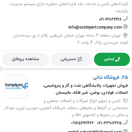
قراردادهای تامین و خدمات عقد قراردادهای مشاوره دارای سیستم مدیریت
یکپارچه
021-22864228
info@soshiyantcompany.com
تهران، منطقه 4، محله مهران، خیابان شریعتی، بالاتر از پل سیدخندان،
کوچه خیرمندی، پلاک 4، واحد 2
تماس
مسیریابی
مشاهده پروفایل
25.
فروشگاه نباتی
فروش تجهیزات پالایشگاهی نفت و گاز و پتروشیمی،
اتصالات فولادی، بوشن، شیر فلکه، مانیسمان
تامین و تجهیز انواع شیرآلات و اتصالات صنعتی و
ساختمانی در آلیاژها و سایزهای مختلف شیرفلکه کشویی، سوزنی، توپی، خودکار
و صافی در سایزها و کلاسهای 150 و ...
09125442466
021-33902365