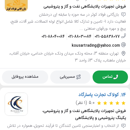
فروش تجهیزات پالایشگاهی نفت و گاز و پتروشیمی
بازرگانی فولاد کوثر در سه حوزه با سابقه ای درخشان
فعالیت دارد 1- تامین و تدارک کالا شامل انواع لوله اتصالات، شیر آلات، فلنج،
پیچ و مهره ،ورقهای صنعتی ...
021-88040084
021-88030084
021-55838077
kousartrading@yahoo.com
تهران، منطقه 3، محله ونک، میدان ونک، خیابان خدامی، خیابان آفتاب،
خیابان ماهتاب، پلاک 13، واحد 3
تماس
مسیریابی
مشاهده پروفایل
14.
کولاک تجارت پاسارگاد
5.0
(1 نظر)
فروش تجهیزات پالایشگاهی نفت و گاز و پتروشیمی،
پکینگ پتروشیمی و پالایشگاهی
از انتخاب و اعتبارسنجی تامین کنندگان تا فرآیند تحویل، همواره در تلاش