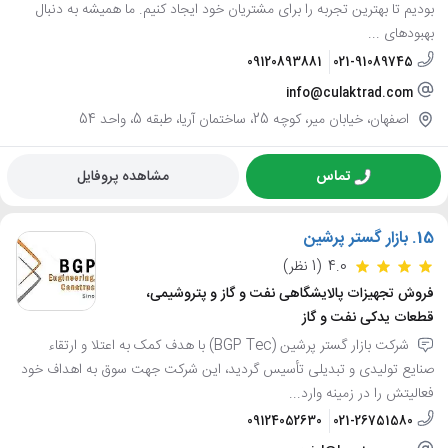
بودیم تا بهترین تجربه را برای مشتریان خود ایجاد کنیم. ما همیشه به دنبال
بهبودهای ...
09120893881
021-91089745
info@culaktrad.com
اصفهان، خیابان میر، کوچه 25، ساختمان آریا، طبقه 5، واحد 54
تماس
مشاهده پروفایل
15.
بازار گستر پرشین
4.0
(1 نظر)
فروش تجهیزات پالایشگاهی نفت و گاز و پتروشیمی،
قطعات یدکی نفت و گاز
شرکت بازار گستر پرشین (BGP Tec) با هدف کمک به اعتلا و ارتقاء
صنایع تولیدی و تبدیلی تأسیس گردید، این شرکت جهت سوق به اهداف خود
فعالیتش را در زمینه وارد...
09124052630
021-26751580