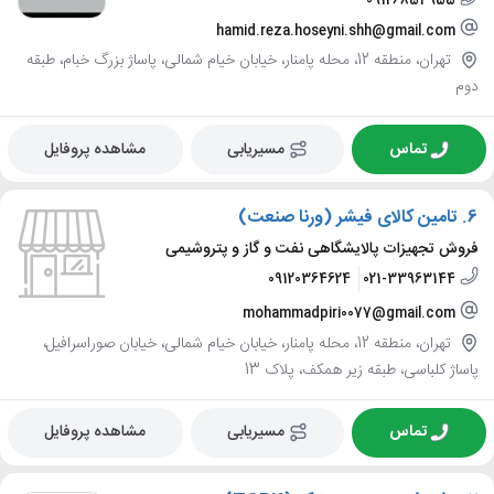
09126854955
hamid.reza.hoseyni.shh@gmail.com
تهران، منطقه 12، محله پامنار، خیابان خیام شمالی، پاساژ بزرگ خبام، طبقه
دوم
تماس
مسیریابی
مشاهده پروفایل
6.
تامین کالای فیشر (ورنا صنعت)
فروش تجهیزات پالایشگاهی نفت و گاز و پتروشیمی
09120364624
021-33963144
mohammadpiri0077@gmail.com
تهران، منطقه 12، محله پامنار، خیابان خیام شمالی، خیابان صوراسرافیل،
پاساژ کلباسی، طبقه زیر همکف، پلاک 13
تماس
مسیریابی
مشاهده پروفایل