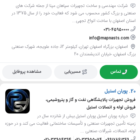
شرکت مهندسی و ساخت تجهیزات سپاهان مپنا از جمله شرکت های
صنعتی و بزرگ کشور محسوب می شود که فعالیت خود را از سال 1375 در
استان اصفهان با ساخت انواع تجهی...
031-45950000
info@mapnasts.com
اصفهان، بزرگراه اصفهان تهران، کیلومتر 12، جاده علویجه، شهرک صنعتی
بزرگ اصفهان، خیابان اندیشمندان 20
تماس
مسیریابی
مشاهده پروفایل
20.
پویان استیل
فروش تجهیزات پالایشگاهی نفت و گاز و پتروشیمی،
فروش لوله و اتصالات استیل
درباره پویان استیل پویان استیل بیش از شانزده سال در
زمینه تأمین تجهیزات صنعتی و تأسیسات ساختمانی فعالیت می کند و در حوزه
لوله، اتصالات، شیرآلات صنعتی ...
021-33954394
021-33955074
09917861369