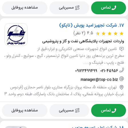
تماس
مسیریابی
مشاهده پروفایل
17.
شرکت تجهیز امید پویش (تاپکو)
4.5
(2 نظر)
واردات تجهیزات پالایشگاهی نفت و گاز و پتروشیمی
تامین انواع تجهیزات صنعتی الکتریکی و ابزاردقیق از
مطرح ترین برندهای روز دنیا تامین انواع ترنسمیتر ، گیج ، سوئیچ ، کنترل ولو ،
فلنج ، پایپ ، فیتینگ و.....
09123499499
021-45956
manager@top-co.biz
تهران، منطقه 5، محله پرواز، بزرگراه ستاری، بلوار ناصر حجازی (فردوس
غرب)، خیابان پروانه شمالی، پلاک 1، ساختمان بانک پاسارگاد، طبقه دوم، واحد 3
تماس
مسیریابی
مشاهده پروفایل