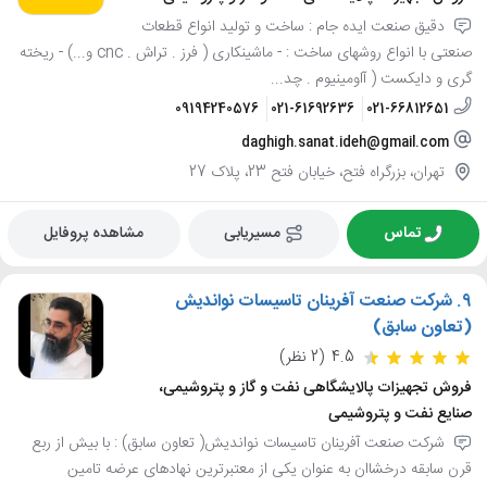
دقیق صنعت ایده جام : ساخت و تولید انواع قطعات
صنعتی با انواع روشهای ساخت : - ماشینکاری ( فرز . تراش . cnc و...) - ریخته
گری و دایکست ( آاومینیوم . چد...
09194240576
021-61692636
021-66812651
daghigh.sanat.ideh@gmail.com
تهران، بزرگراه فتح، خیابان فتح 23، پلاک 27
تماس
مسیریابی
مشاهده پروفایل
9.
شرکت صنعت آفرینان تاسیسات نواندیش
(تعاون سابق)
4.5
(2 نظر)
فروش تجهیزات پالایشگاهی نفت و گاز و پتروشیمی،
صنایع نفت و پتروشیمی
شرکت صنعت آفرینان تاسیسات نواندیش( تعاون سابق) : با بیش از ربع
قرن سابقه درخشاان به عنوان یکی از معتبرترین نهادهای عرضه تامین