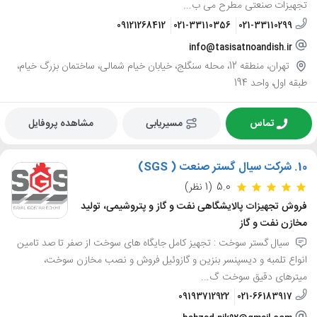
تجهیزات صنعتی مطرح می ب...
09121268412
021-33110356
021-33110299
info@tasisatnoandish.ir
تهران، منطقه 12، محله سنگلج، خیابان خیام شمالی، ساختمان بزرگ خیام،
طبقه اول، واحد 194
تماس
مسیریابی
مشاهده پروفایل
10.
شرکت سیال گستر صنعت ( SGS)
5.0
(1 نظر)
فروش تجهیزات پالایشگاهی نفت و گاز و پتروشیمی، تولید
مخازن نفت و گاز
سیال گستر سوخت : تجهیز کامل جایگاه های سوخت از صفر تا صد تامین
انواع تلمبه و دیسپنسر بنزین و گازوئیل فروش و نصب مخازن سوخت،
میترهای دقیق سوخت گ...
09193712922
021-66183917