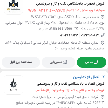
فروش تجهیزات پالایشگاهی نفت و گاز و پتروشیمی
سلونوئید ولو استیل ضد انفجار ASCO مدل WSNF8327
با سلام برند: ASCO JHJ مدل: WSNF8327B102
نوع: Pilot Operated Solenoid Valve ولتاژ کاری: 24V DC توان مصرفی:
3.7W جنس بدنه: Stainless Steel 316 سایز ور...
021-3649823
09339010839
تهران، منطقه 6، محله جمالزاده، خیابان کارگر شمالی (امیرآباد)، پلاک 1166،
ساختمان سامان، طبقه ششم، واحد 601
تماس
مسیریابی
مشاهده پروفایل
2.
اتصال فولاد ارمین
فروش اتصالات پالایشگاهی نفت و گاز و پتروشیمی
فروش و تامین فلنج و اتصالات و شیرآلات پالایشگاهی
شرکت اتصال فولاد آرمین(سهامی خاص) شماره ثبت:
654423 شناسه ملی: 14014598440 در زمینه تامین تجهیزات صنایع