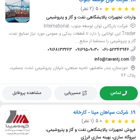
18.
شرکت توان توسعه جنوب
5.0
(2 نظر)
واردات تجهیزات پالایشگاهی نفت و گاز و پتروشیمی
شرکت بازرگانی توان توسعه جنوب: International
Trader این توانایی را دارد تا قطعات یدکی و عمومی مورد نیاز صنایع نفت،
گاز و پتروشیمی را مستقما از منابع ...
09168133263
09169509030
061-52343946
info@tavantj.com
خوزستان، بندر ماهشهر، ناحیه صنعتی، خیابان پتروشیمی تخت جمشید،
پلاک 76
تماس
مسیریابی
مشاهده پروفایل
19.
شرکت سپاهان مپنا - کارخانه
5.0
(1 نظر)
فروش تجهیزات پالایشگاهی نفت و گاز و پتروشیمی،
نیروگاه سازی، بهینه سازی انرژی