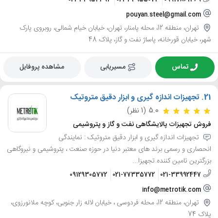
pouyan.steel@gmail.com
تهران، منطقه 12، محله پامنار، تهران، خیابان خیام شمالی، روبروی پارک
شهر، خیابان قورخانه، پاساژ نفت و گاز، پلاک 48
تماس
مسیریابی
مشاهده پروفایل
21.
تجهیزات اندازه گیری و ابزار دقیق متروتیک
5.0
(1 نظر)
فروش تجهیزات پالایشگاهی نفت و گاز و پتروشیمی
تجهیزات اندازه گیری و ابزار دقیق متروتیک : نمایندگی
انحصاری و رسمی برند های معتبر دنیا در حوزه صنعت ، پتروشیمی و نیروگاهی
بزرگترین تامین کننده تجهیزا...
09129305772
021-77335772
021-33992447
info@metrotik.com
تهران، منطقه 12، محله فردوسی ، خیابان لاله زار جنوبی، کوچه ملانورزوی،
پلاک 74