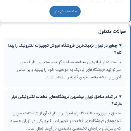
مناطق مهم فروش تجهیزات و قطعات الکترونیکی در تهران
مشاهده کل متن
بخش زیادی از
مراکز فروش الکترونیک در تهران
در محدوده‌های پر
رفت‌وآمدی مثل جمهوری، حافظ، لاله‌زار، امیرکبیر و اطراف میدان توپخانه
متمرکز شده‌اند. در این پاساژها و بازارهای تخصصی، می‌توانید از
سوالات متداول
فروشگاه‌های مختلف قیمت بگیرید، برندها را مقایسه کنید و برای خرید عمده
یا جزئی بهترین گزینه را انتخاب کنید.
چطور در تهران نزدیک‌ترین فروشگاه فروش تجهیزات الکترونیک را پیدا
با استفاده از فیلترهای استان، شهر، محدوده شهر، منطقه و محله می‌توانید
کنم؟
نتایج را محدود به محل کار یا سکونت خود کنید و حتی با گزینه «جستجوی
با استفاده از فیلترهای منطقه، محله و گزینه جستجوی اطراف من
اطراف من» نزدیک‌ترین
فروشگاه قطعات الکترونیکی
را روی نقشه ببینید.
می‌توانید فروشگاه‌های نزدیک به موقعیت خود را ببینید و بر اساس
انواع کسب‌وکارها در حوزه فروش تجهیزات الکترونیک
آدرس و نقشه مناسب‌ترین گزینه را انتخاب کنید.
در نتایج این صفحه با انواع فعالیت‌های شغلی مرتبط روبه‌رو می‌شوید، از
جمله:
در کدام مناطق تهران بیشترین فروشگاه‌های قطعات الکترونیکی قرار
فروشگاه‌های تخصصی
قطعات الکترونیکی تهران
(مقاومت، خازن، آی‌سی،
دارند؟
ماژول، برد و...)
مناطق جمهوری، حافظ، لاله‌زار، امیرکبیر و اطراف آن از شناخته‌شده‌ترین
مراکز
خرید وسایل الکترونیکی
و لوازم آماده مصرف مثل منبع تغذیه، هویه، ابزار
تجمع‌های فروشگاه‌های قطعات و تجهیزات الکترونیکی در تهران هستند
تعمیر
که پاساژها و بازارهای تخصصی متعددی در آن‌ها فعال است.
پخش عمده قطعات الکترونیکی و تأمین‌کنندگان برای تولیدکنندگان و کارگاه‌ها