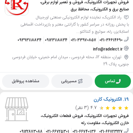
فروش تجهیزات الکترونیک، فروش و تعمیر لوازم برقی،
صنایع برق و الکترونیک، محافظ برق
راد الکتریک، نماینده لوازم الکترونیکی صنعتی اورجینال
با پخش روزانه در سراسر کشور با گارانتی معتبر و بازپرداخت اقساطی
استابلایزر، رله، سوئیچ و کنتاکتو...
09393118834
09123118834
021-33970857
021-36614690
info@radelect.ir
تهران، منطقه 12، محله فردوسی ، میدان امام خمینی، خیابان فردوسی
جنوبی، پلاک 29
تماس
مسیریابی
مشاهده پروفایل
19.
الکترونیک کارن
4.7
(3 نظر)
فروش تجهیزات الکترونیک، فروش قطعات الکترونیک،
خازن الکترونیک، مقاومت رله
09122873088
021-66725301
021-66740136
021-66723227