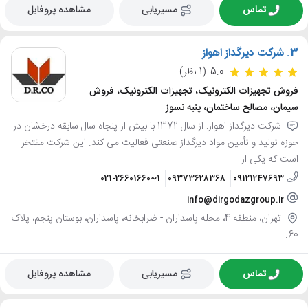
تماس
مسیریابی
مشاهده پروفایل
3.
شرکت دیرگداز اهواز
5.0
(1 نظر)
فروش تجهیزات الکترونیک، تجهیزات الکترونیک، فروش
سیمان، مصالح ساختمان، پنبه نسوز
شرکت دیرگداز اهواز: از سال 1372 با بیش از پنجاه سال سابقه درخشان در
حوزه تولید و تأمین مواد دیرگداز صنعتی فعالیت می کند. این شرکت مفتخر
است که یکی از...
021-26601660~1
09373628368
09121247693
info@dirgodazgroup.ir
تهران، منطقه 4، محله پاسداران - ضرابخانه، پاسداران، بوستان پنجم، پلاک
60.
تماس
مسیریابی
مشاهده پروفایل