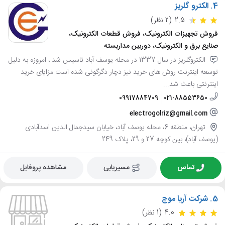
4.
الکترو گلریز
2.5
(2 نظر)
فروش تجهیزات الکترونیک، فروش قطعات الکترونیک،
صنایع برق و الکترونیک، دوربین مداربسته
الکتروگلریز در سال 1337 در محله یوسف آباد تاسیس شد ، امروزه به دلیل
توسعه اینترنت روش های خرید نیز دچار دگرگونی شده است مزایای خرید
اینترنتی باعث شد...
09917884709
021-88553650
electrogolriz@gmail.com
تهران، منطقه 6، محله یوسف آباد، خیابان سیدجمال الدین اسدآبادی
(یوسف آباد)، بین کوچه 27 و 29، پلاک 249
تماس
مسیریابی
مشاهده پروفایل
5.
شرکت آریا موج
4.0
(1 نظر)