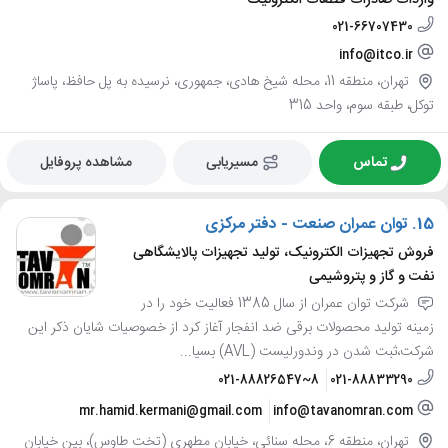
021-66707430
info@itco.ir
تهران، منطقه 11، محله شیخ هادی، جمهوری، نرسیده به پل حافظ، پاساژ
توکل، طبقه سوم، واحد 315
تماس
مسیریابی
مشاهده پروفایل
15.
توان عمران صنعت - دفتر مرکزی
فروش تجهیزات الکترونیک، تولید تجهیزات پالایشگاهی
نفت و گاز و پتروشیمی
شرکت توان عمران از سال 1385 فعالیت خود را در
زمینه تولید محصولات برقی ضد انفجار آغاز کرد از خصوصیات شایان ذکر این
شرکت،ثبت شدن در وندورلیست (AVL) بسیا...
021-88826547~8
021-88833290
mr.hamid.kermani@gmail.com
info@tavanomran.com
تهران، منطقه 6، محله سنائی، خیابان مطهری (تخت طاوس)، بین خیابان