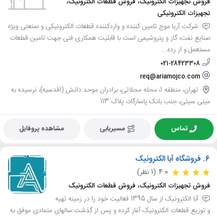
فروش تجهیزات الکترونیک، فروش قطعات الکترونیک،
تجهیزات الکترونیکی
شرکت آریا موج تامین کننده و واردکننده قطعات الکترونیکی و صنعتی ویژه
صنایع نفت، گاز و پتروشیمی است با قابلیت همکاری فنی جهت تامین قطعات
مستعمل و از رده...
021-28423308
req@ariamojco.com
تهران، منطقه 1، محله محلاتی، برادران موحد دانش (اقدسیه)، نرسیده به
مینی سیتی، جنب بانک پاسارگاد، پلاک 113
تماس
مسیریابی
مشاهده پروفایل
6.
فروشگاه آبا الکترونیک
4.0
(1 نظر)
فروش تجهیزات الکترونیک، فروش قطعات الکترونیک
آبا الکترونیک از سال 1395 فعالیت خود را در زمینه تهیه
و توزیع قطعات الکترونیک آغاز کرده و پس از گذشت سالهای متمادی موفق به