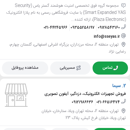
مجموعه گروه فوق تخصصی امنیت هوشمند گستر یاس (Security
Smart Expanded YAS) با سایت فروشگاهی رسمی به نام پلازا الکترونیک
(Plaza Electronic)، ارائه کننده...
021-44245966
09355258197
09128543160
info@sseyas.ir
تهران، منطقه 2، محله مرزداران، بزرگراه اشرفی اصفهانی، گلستان چهارم،
رضایی نژاد
تماس
مسیریابی
مشاهده پروفایل
2.
سیما
فروش تجهیزات الکترونیک، دزدگیر، آیفون تصویری
09121986636
021-66516474
تهران، منطقه 2، محله تهران ویلا، ستارخان، خیابان
تهران ویلا، خیابان فرخ کیش، پلاک 23