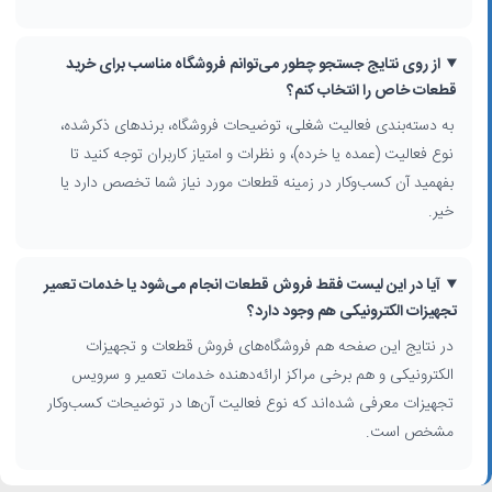
نمایندگی تجهیزات الکترونیکی و برندهای معتبر داخلی و خارجی
مراکز خدمات فنی و
تعمیر تجهیزات الکترونیکی
همراه با تأمین قطعه
از روی نتایج جستجو چطور می‌توانم فروشگاه مناسب برای خرید
نکات مهم برای انتخاب فروشگاه تجهیزات الکترونیکی در تهران
قطعات خاص را انتخاب کنم؟
پیش از انتخاب فروشنده، به اطلاعات صفحه هر کسب‌وکار مانند آدرس دقیق،
به دسته‌بندی فعالیت شغلی، توضیحات فروشگاه، برندهای ذکرشده،
شماره تماس، حوزه تخصصی (فروش تکی، عمده، صنعتی یا مصرفی)،
نوع فعالیت (عمده یا خرده)، و نظرات و امتیاز کاربران توجه کنید تا
برندهای موجود و توضیحات کوتاه توجه کنید. مطالعه نظرات و امتیاز کاربران
بفهمید آن کسب‌وکار در زمینه قطعات مورد نیاز شما تخصص دارد یا
کمک می‌کند درباره کیفیت خدمات، اصالت کالا و میزان تخصص فروشنده
خیر.
دید بهتری داشته باشید.
در بسیاری از این مراکز، علاوه بر فروش حضوری، امکان استعلام موجودی و
آیا در این لیست فقط فروش قطعات انجام می‌شود یا خدمات تعمیر
خرید تلفنی یا اینترنتی نیز توسط خود کسب‌وکار فراهم می‌شود. با مقایسه
چند فروشگاه در یک محدوده، می‌توانید قیمت‌ها، گارانتی، تنوع کالا و خدمات
تجهیزات الکترونیکی هم وجود دارد؟
پس از فروش را بهتر ارزیابی کنید و در نهایت انتخاب دقیق‌تری برای
فروش
در نتایج این صفحه هم فروشگاه‌های فروش قطعات و تجهیزات
تجهیزات الکترونیک در تهران
داشته باشید.
الکترونیکی و هم برخی مراکز ارائه‌دهنده خدمات تعمیر و سرویس
تجهیزات معرفی شده‌اند که نوع فعالیت آن‌ها در توضیحات کسب‌وکار
مشخص است.