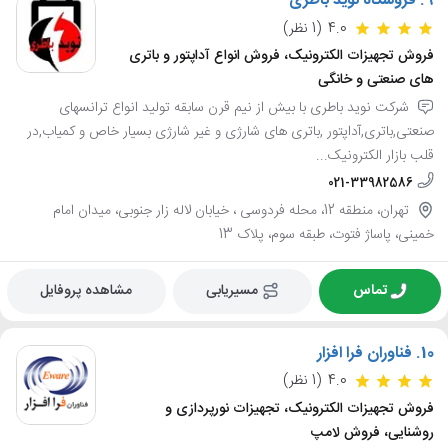
9.
فروشگاه نوید باطری
4.0
(1 نظر)
فروش تجهیزات الکترونیک، فروش انواع آداپتور و باتری
های صنعتی و خانگی
شرکت نوید باطری با بیش از نیم قرن سابقه تولید انواع ترانسهای
صنعتی,باتری,آداپتور ,باتری های شارژی و غیر شارژی بسیار خاص و کمیاب,در
قلب بازار الکترونیک...
021-33982586
تهران، منطقه 12، محله فردوسی ، خیابان لاله زار جنوبی، میدان امام
خمینی، پاساژ فتوت، طبقه سوم، پلاک 13
تماس
مسیریابی
مشاهده پروفایل
10.
فناوران فرا افزار
4.0
(1 نظر)
فروش تجهیزات الکترونیک، تجهیزات نورپردازی و
روشنایی، فروش لامپ