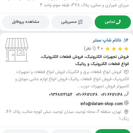
میرزای شیرازی و سنایی، پلاک 378، طبقه سوم، واحد 4
تماس
مسیریابی
مشاهده پروفایل
16.
داتام شاپ سنتر
4.0
(1 نظر)
فروش تجهیزات الکترونیک، فروش قطعات الکترونیک،
انواع قطعات الکترونیک و رباتیک
فروش انواع قطعات برق و الکتریک فروش انواع قطعات و تجهیزات
الکترونیک فروش انواع قطعات رباتیک فروش انواع لوازم جانبی موبایل و
کامپیوتر فروش تجهیزات دورب...
09368123154
021-66121138
021-66121148
info@datam-shop.com
تهران، منطقه 2، محله توحید، میدان توحید، نبش کوچه صائب، پلاک 46،
زنگ 1