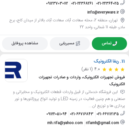
09123703072
021-22368261
021-22364025
info@everyware.ir
تهران، منطقه 2، محله سعادت آباد، سعادت آباد، بالاتر از میدان کاج، برج
مادر، طبقه 11 شمالی، واحد 22
تماس
مسیریابی
مشاهده پروفایل
11.
ریفا الکترونیک
4.0
(1 نظر)
فروش تجهیزات الکترونیک، واردات و صادرات تجهیزات
الکترونیک
این فروشگاه خدماتی از قبیل واردات قطعات الکترونیک و مخابراتی و
صنعتی و هم چنین فعالیت در زمینه LED و تولید انواع پروژکتورها و نور
پردازی ها و توزیع ان...
09122051094
021-66716843
021-66712135
mh.rifa@yahoo.com
rifamh@gmail.com