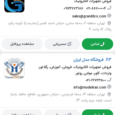
فروش تجهیزات الکترونیک
09122773188
021-88700004
sales@grandilco.com
تهران، منطقه 6، محله ساعی، خیابان احمد قصیر (بخارست)، کوچه یکم،
پلاک 12، واحد 4
تماس
مسیریابی
مشاهده پروفایل
23.
فروشگاه مدل ایران
فروش تجهیزات الکترونیک، فروش، آموزش، رگلاتور،
واردات، کاور، مولتی روتور
021-66723500
info@modeliran.com
تهران، منطقه 12، محله فردوسی ، خیابان جمهوری، تقاطع حافظ، پاساژ
امجد، طبقه دوم، واحد 13