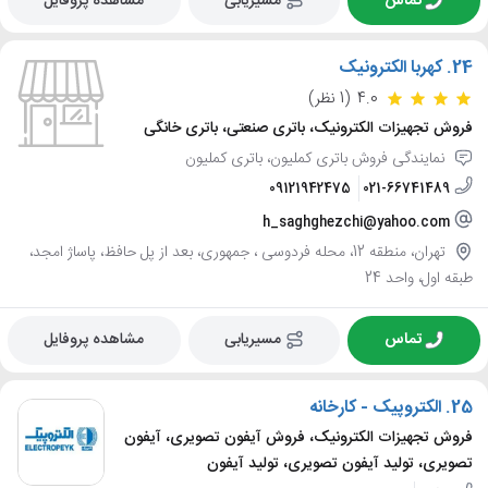
تماس
مسیریابی
مشاهده پروفایل
24.
کهربا الکترونیک
4.0
(1 نظر)
فروش تجهیزات الکترونیک، باتری صنعتی، باتری خانگی
نمایندگی فروش باتری کملیون، باتری کملیون
09121942475
021-66741489
h_saghghezchi@yahoo.com
تهران، منطقه 12، محله فردوسی ، جمهوری، بعد از پل حافظ، پاساژ امجد،
طبقه اول، واحد 24
تماس
مسیریابی
مشاهده پروفایل
25.
الکتروپیک - کارخانه
فروش تجهیزات الکترونیک، فروش آیفون تصویری، آیفون
تصویری، تولید آیفون تصویری، تولید آیفون