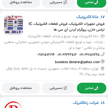
تماس
مسیریابی
مشاهده پروفایل
17.
دناتا الکترونیک
فروش تجهیزات الکترونیک، فروش قطعات الکترونیک، IC
ترانس خازن، پروگرام کردن آی سی ها
دناتا الکترونیک تهیه، توزیع و واردات قطعات الکترونیک
- واردات ، تهیه و توزیع قطعات الکترونیکی صوتی، تصویری، مخابراتی، صنعتی،
پزشکی و نظامی - تهیه و تو...
09121572194
021-66243516
021-66757245
business.denata1@yahoo.com
تهران، منطقه 11، محله انقلاب، جمهوری، نرسیده به پل حافظ، پاساژ توکل،
طبقه دوم، پلاک 211
تماس
مسیریابی
مشاهده پروفایل
18.
شرکت رادالکتریک