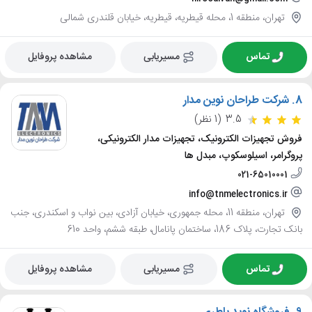
تهران، منطقه 1، محله قیطریه، قیطریه، خیابان قلندری شمالی
تماس
مسیریابی
مشاهده پروفایل
8.
شرکت طراحان نوین مدار
3.5
(1 نظر)
فروش تجهیزات الکترونیک، تجهیزات مدار الکترونیکی،
پروگرامر، اسیلوسکوپ، مبدل ها
021-65010001
info@tnmelectronics.ir
تهران، منطقه 11، محله جمهوری، خیابان آزادی، بین نواب و اسکندری، جنب
بانک تجارت، پلاک 186، ساختمان پانامال، طبقه ششم، واحد 610
تماس
مسیریابی
مشاهده پروفایل