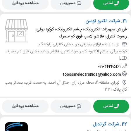
تماس
مسیریابی
مشاهده پروفایل
21.
شرکت الکترو توسن
فروش تجهیزات الکترونیک، چشم الکترونیک، کرکره برقی،
ریموت کنترل، فلاشر، لامپ فوق کم مصرف
تولید کننده لوازم مصرفی درب های کنترلی پارکینگ،
کرکره برقی، چشم الکترونیک، ریموت کنترل، فلاشر و لامپ های فوق کم مصرف
LED
021-44245161
toossanelectronics@yahoo.com
تهران، منطقه 2، محله مرزداران، جلال آل احمد، به سمت غرب، بعد از پمپ
گاز، پلاک 331
تماس
مسیریابی
مشاهده پروفایل
22.
شرکت گراندیل