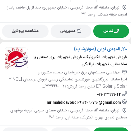
تهران، منطقه 12، محله فردوسی ، خیابان جمهوری، بعد از پل حافظ، پاساژ
امجد، طبقه همکف، واحد 34
تماس
مسیریابی
مشاهده پروفایل
20.
المهدی نوین (سولارشاپ)
فروش تجهیزات الکترونیک، فروش تجهیزات برق صنعتی یا
ساختمانی، تجهیزات ترافیکی
مهندسی سیستمهای برق خورشیدی نصب، مشاوره و
اجرا سامانه نیروگاههای خورشیدی نمایندگی رسمی فروش برندهای YINGLI
Solar و EP Solar تلفن واحد فروش: 021-339990...
021-33999042
mr.mahdidavoudi09124090790@gmail.com
تهران، منطقه 12، محله فردوسی ، خیابان سعدی جنوبی، کوچه بوشهری،
مجتمع تجاری تهران الکتریک، طبقه اول، واحد 201