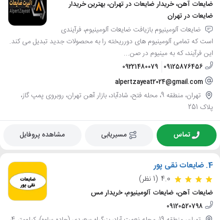
ضایعات آهن، خریدار ضایعات در تهران، بهترین خریدار
ضایعات در تهران
ضایعات آلومینیوم بازیافت ضایعات آلومینیوم، فرآیندی
است که تمامی آلومینیوم های دورریخته را به محصولات جدید تبدیل می کند.
این فرآیند، که به مینیوم در صن...
09221480079
09125876456
alpertzayeat2024@gmail.com
تهران، منطقه 9، محله فتح، شادآباد، بازار آهن تهران، روبروی پمپ گاز،
پلاک 251
تماس
مسیریابی
مشاهده پروفایل
4.
ضایعات نقی پور
4.0
(1 نظر)
ضایعات آهن، ضایعات آلومینیوم، خریدار مس
09120520798
تهران، منطقه 19، محله نعمت آباد، بزرگراه سعیدی (جاده ساوه)، کیلومتر 4،