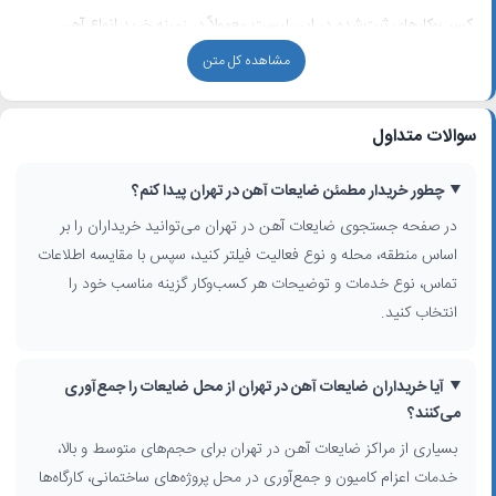
کسب‌وکارهای ثبت‌شده در این لیست معمولاً در زمینه خرید انواع آهن
اسقاطی، اسکلت و آرماتور قدیمی ساختمان، ضایعات کارگاه‌ها و کارخانجات و
مشاهده کل متن
همچنین بازیافت آهن و سایر فلزات مانند مس و آلومینیوم فعالیت دارند.
بسیاری از این خریداران ضایعات آهن در تهران، امکان اعزام کامیون و
جرثقیل،
حمل و نقل ضایعات آهن
از محل و تسویه نقدی برای حجم‌های بالا
سوالات متداول
را فراهم می‌کنند.
چطور خریدار مطمئن ضایعات آهن در تهران پیدا کنم؟
چطور بهترین مرکز ضایعات آهن در تهران را انتخاب کنیم؟
در صفحه جستجوی ضایعات آهن در تهران می‌توانید خریداران را بر
برای انتخاب مناسب‌ترین
مرکز خرید ضایعات آهن تهران
، می‌توانید با استفاده
اساس منطقه، محله و نوع فعالیت فیلتر کنید، سپس با مقایسه اطلاعات
از فیلترهای جستجو مانند استان، شهر، محدوده شهر، منطقه، محله، فعالیت
شغلی و گزینه «جستجوی اطراف من» نتایج را دقیق‌تر کنید. مقایسه نوع
تماس، نوع خدمات و توضیحات هر کسب‌وکار گزینه مناسب خود را
فعالیت (خریدار ضایعات، مرکز بازیافت، انبار ضایعات)، محدوده پوشش‌دهی و
انتخاب کنید.
تخصص در ضایعات ساختمانی یا صنعتی، به شما کمک می‌کند سریع‌تر به
نتیجه برسید.
آیا خریداران ضایعات آهن در تهران از محل ضایعات را جمع‌آوری
بررسی نوع ضایعات قابل خرید (آهن کهنه، تیرآهن، میلگرد، ورق، ضایعات فلزی
می‌کنند؟
ترکیبی)
بسیاری از مراکز ضایعات آهن در تهران برای حجم‌های متوسط و بالا،
امکان جمع‌آوری در محل پروژه‌های ساختمانی یا کارخانجات
تجربه مجموعه در بازیافت آهن اسقاطی و همکاری با صنایع پایین‌دستی
خدمات اعزام کامیون و جمع‌آوری در محل پروژه‌های ساختمانی، کارگاه‌ها