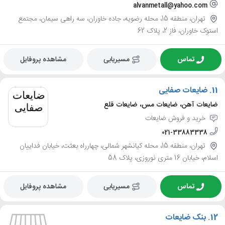
alvanmetall@yahoo.com
تهران، منطقه 15، محله رضویه، جاده خاوران، سه راهی سیمان، مجتمع
استوک خاوران، فاز 2، پلاک 62
تماس
مسیریابی
مشاهده پروفایل
11.
ضایعات صفایی
ضایعات آهن، ضایعات مس، ضایعات قلع
خرید و فروش ضایعات
021-33883338
تهران، منطقه 15، محله کیانشهر شمالی، چهارراه بعثت، خیابان فداییان
اسلام، خیابان 16 متری نوروزی، پلاک 58
تماس
مسیریابی
مشاهده پروفایل
12.
بنک ضایعات