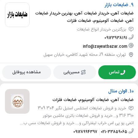
9.
ضایعات بازار
ضایعات آهن، خریدار ضایعات آهن، بهترین خریدار ضایعات
آهن، ضایعات آلومینیوم، ضایعات فلزات
بزرگترین خریدار انواع ضایعات
09123938191
info@zayeatbazar.com
تهران، منطقه 19، محله شهید کاظمی، خیابان سهیل
تماس
مسیریابی
مشاهده پروفایل
10.
الوان متال
ضایعات آهن، ضایعات آلومینیوم، ضایعات فلزات
خرید و فروش ضایعات استنلس استیل نگیر 304 309
310 316 و.. خرید و فروش ضایعات باتری ماشین موتور
اتمی یو پی اس خراب لیفتراکی و... خرید و فروش ضایعات مس ب...
09128994397
021-33859065