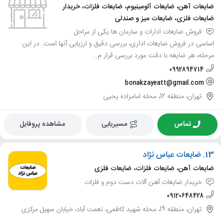
ضایعات آهن، ضایعات آلومینیوم، ضایعات فلزات، خریدار
ضایعات فلزی، ضایعات میز و صندلی
فروش ضایعات ادارات و سازمان ها یکی از مراحل
اساسی در فروش ضایعات اداری، بررسی دقیق و ارزیابی آنها است. در این
مرحله، هر ضایعه با دقت مورد بررسی قرار م...
0992894714
bonakzayeatt@gmail.com
تهران، منطقه 12، محله امامزاده یحیی
تماس
مسیریابی
مشاهده پروفایل
13.
ضایعات عباس نژاد
ضایعات آهن، ضایعات فلزات، ضایعات فلزی
خریدار ضایعات آهن آلات دست دوم و فلزات
09120648428
تهران، منطقه 19، محله شهید کاظمی، نعمت آباد، خیابان سهیل مرکزی