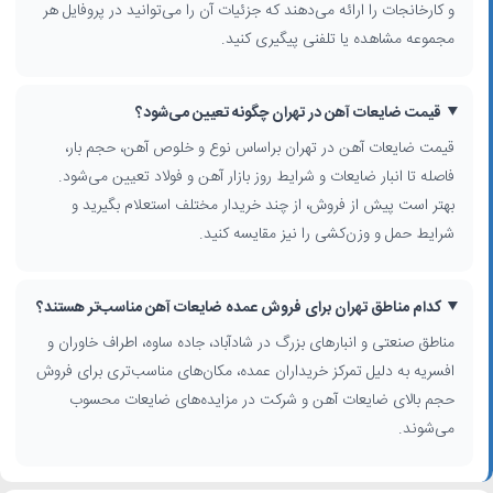
و کارخانجات را ارائه می‌دهند که جزئیات آن را می‌توانید در پروفایل هر
قیمت روز و مزایده ضایعات آهن در تهران
مجموعه مشاهده یا تلفنی پیگیری کنید.
قیمت روز ضایعات آهن
در تهران به‌صورت روزانه و گاهی ساعتی با توجه به
نرخ بازار جهانی و وضعیت عرضه و تقاضا تغییر می‌کند. برخی خریداران
بزرگ در مناطق صنعتی مانند شادآباد، جاده ساوه و اطراف بزرگراه‌های اصلی،
قیمت ضایعات آهن در تهران چگونه تعیین می‌شود؟
برای حجم‌های عمده، مزایده ضایعات آهن برگزار می‌کنند یا قیمت رقابتی‌تری
قیمت ضایعات آهن در تهران براساس نوع و خلوص آهن، حجم بار،
ارائه می‌دهند. پیش از فروش، بهتر است با چند خریدار تماس بگیرید و علاوه
فاصله تا انبار ضایعات و شرایط روز بازار آهن و فولاد تعیین می‌شود.
بر قیمت، شرایط وزن‌کشی، حمل و نحوه تسویه را نیز مقایسه کنید.
بهتر است پیش از فروش، از چند خریدار مختلف استعلام بگیرید و
نکات مهم برای افزایش سود از فروش ضایعات آهن
شرایط حمل و وزن‌کشی را نیز مقایسه کنید.
برای کسب بیشترین بازدهی از فروش
ضایعات فروشی در تهران
، جداسازی
آهن از سایر فلزات و زباله‌های عمومی بسیار مهم است. تفکیک ضایعات آهن
کدام مناطق تهران برای فروش عمده ضایعات آهن مناسب‌تر هستند؟
از مس، آلومینیوم و استیل باعث شفاف شدن وزن خالص و افزایش قیمت
پیشنهادی می‌شود. همچنین تحویل ضایعات خشک و عاری از مصالح اضافی
مناطق صنعتی و انبارهای بزرگ در شادآباد، جاده ساوه، اطراف خاوران و
مانند بتن و گچ، هزینه‌های جداسازی را برای خریدار کاهش داده و می‌تواند
افسریه به دلیل تمرکز خریداران عمده، مکان‌های مناسب‌تری برای فروش
در قیمت نهایی مؤثر باشد. همکاری با مراکز معتبر بازیافت به بهبود چرخه
حجم بالای ضایعات آهن و شرکت در مزایده‌های ضایعات محسوب
محیط‌زیست شهری تهران نیز کمک می‌کند.
می‌شوند.