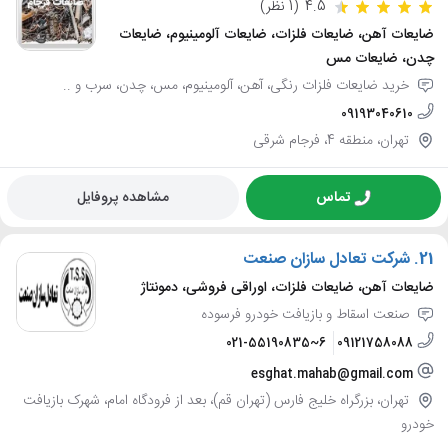
4.5
(1 نظر)
ضایعات آهن، ضایعات فلزات، ضایعات آلومینیوم، ضایعات
چدن، ضایعات مس
خرید ضایعات فلزات رنگی، آهن، آلومینیوم، مس، چدن، سرب و ..
09193040610
تهران، منطقه 4، فرجام شرقی
تماس
مشاهده پروفایل
21.
شرکت تعادل سازان صنعت
ضایعات آهن، ضایعات فلزات، اوراقی فروشی، دمونتاژ
صنعت اسقاط و بازیافت خودرو فرسوده
021-55190835~6
09121758088
esghat.mahab@gmail.com
تهران، بزرگراه خلیج فارس (تهران قم)، بعد از فرودگاه امام، شهرک بازیافت
خودرو