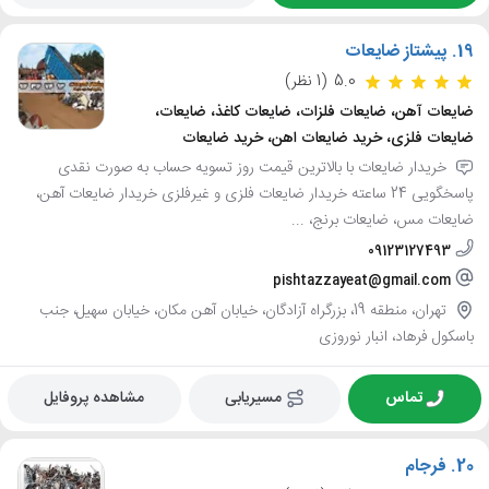
19.
پیشتاز ضایعات
5.0
(1 نظر)
ضایعات آهن، ضایعات فلزات، ضایعات کاغذ، ضایعات،
ضایعات فلزی، خرید ضایعات اهن، خرید ضایعات
خریدار ضایعات با بالاترین قیمت روز تسویه حساب به صورت نقدی
پاسخگویی 24 ساعته خریدار ضایعات فلزی و غیرفلزی خریدار ضایعات آهن،
ضایعات مس، ضایعات برنج، ...
09123127493
pishtazzayeat@gmail.com
تهران، منطقه 19، بزرگراه آزادگان، خیابان آهن مکان، خیابان سهیل، جنب
باسکول فرهاد، انبار نوروزی
تماس
مسیریابی
مشاهده پروفایل
20.
فرجام