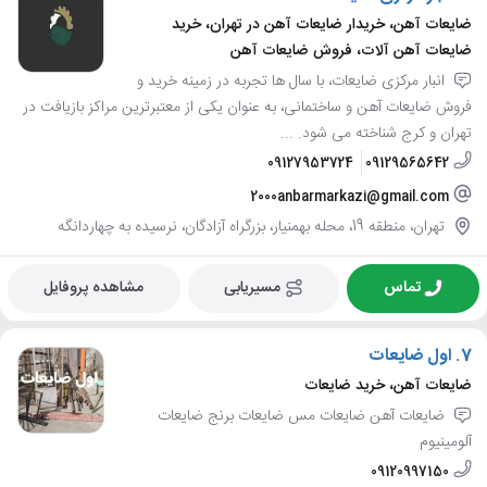
ضایعات آهن، خریدار ضایعات آهن در تهران، خرید
ضایعات آهن آلات، فروش ضایعات آهن
انبار مرکزی ضایعات، با سال ها تجربه در زمینه خرید و
فروش ضایعات آهن و ساختمانی، به عنوان یکی از معتبرترین مراکز بازیافت در
تهران و کرج شناخته می شود. ...
09127953724
09129565642
2000anbarmarkazi@gmail.com
تهران، منطقه 19، محله بهمنیار، بزرگراه آزادگان، نرسیده به چهاردانگه
تماس
مسیریابی
مشاهده پروفایل
7.
اول ضایعات
ضایعات آهن، خرید ضایعات
ضایعات آهن ضایعات مس ضایعات برنج ضایعات
آلومینیوم
09120997150