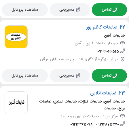
تماس
مسیریابی
مشاهده پروفایل
22.
ضایعات کاظم پور
ضایعات آهن
خریدار ضایعات فلزی و آهن
09192046515
تهران، بزرگراه آزادگان، بعد از پل ساوه، خیابان عرفان
تماس
مسیریابی
مشاهده پروفایل
23.
ضایعات آنلاین
ضایعات آهن، ضایعات فلزات، ضایعات استیل، ضایعات
برنج، ضایعات
مرکز خریدار ضایعات در تهران و حومه
09216365078
09196875370