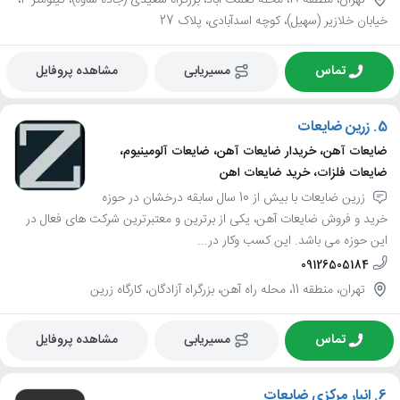
خیابان خلازیر (سهیل)، کوچه اسدآبادی، پلاک 27
تماس
مسیریابی
مشاهده پروفایل
5.
زرین ضایعات
ضایعات آهن، خریدار ضایعات آهن، ضایعات آلومینیوم،
ضایعات فلزات، خرید ضایعات اهن
زرین ضایعات با بیش از 10 سال سابقه درخشان در حوزه
خرید و فروش ضایعات آهن، یکی از برترین و معتبرترین شرکت های فعال در
این حوزه می باشد. این کسب وکار در...
09126505184
تهران، منطقه 11، محله راه آهن، بزرگراه آزادگان، کارگاه زرین
تماس
مسیریابی
مشاهده پروفایل
6.
انبار مرکزی ضایعات