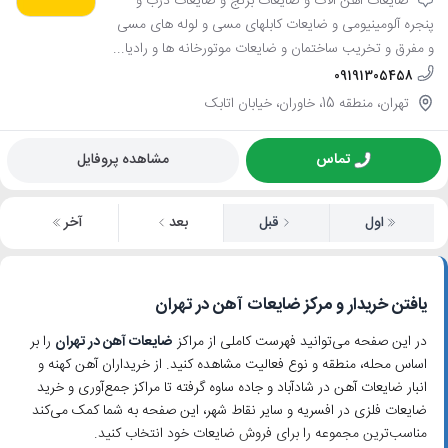
ضایعات آهن آلات و ضایعات برنج و ضایعات درب و
پنجره آلومینیومی و ضایعات کابلهای مسی و لوله های مسی
و مفرق و تخریب ساختمان و ضایعات موتورخانه ها و رادیا...
09191305458
تهران، منطقه 15، خاوران، خیابان اتابک
تماس
مشاهده پروفایل
اول
قبل
بعد
آخر
یافتن خریدار و مرکز ضایعات آهن در تهران
در این صفحه می‌توانید فهرست کاملی از مراکز
ضایعات آهن در تهران
را بر
اساس محله، منطقه و نوع فعالیت مشاهده کنید. از خریداران آهن کهنه و
انبار ضایعات آهن در شادآباد و جاده ساوه گرفته تا مراکز جمع‌آوری و خرید
ضایعات فلزی در افسریه و سایر نقاط شهر، این صفحه به شما کمک می‌کند
مناسب‌ترین مجموعه را برای فروش ضایعات خود انتخاب کنید.