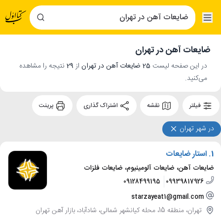
ضایعات آهن در تهران
در این صفحه لیست
25 ضایعات آهن در تهران
از
29
نتیجه را مشاهده
می‌کنید.
فیلتر
نقشه
اشتراک گذاری
پرینت
در شهر تهران
1.
استار ضایعات
ضایعات آهن، ضایعات آلومینیوم، ضایعات فلزات
09128499195
09939817926
starzayeat1@gmail.com
تهران، منطقه 15، محله کیانشهر شمالی، شادآباد، بازار آهن تهران