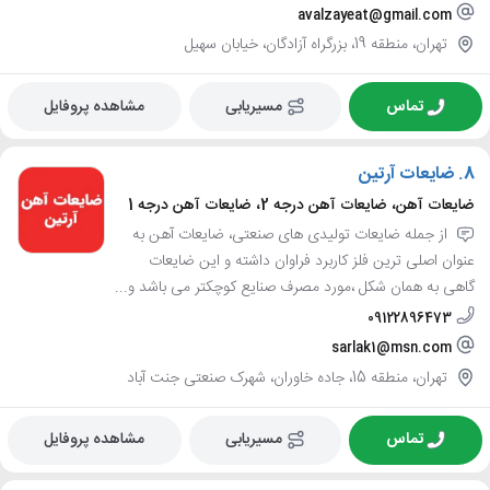
avalzayeat@gmail.com
تهران، منطقه 19، بزرگراه آزادگان، خیابان سهیل
تماس
مسیریابی
مشاهده پروفایل
8.
ضایعات آرتین
ضایعات آهن، ضایعات آهن درجه 2، ضایعات آهن درجه 1
از جمله ضایعات تولیدی های صنعتی، ضایعات آهن به
عنوان اصلی ترین فلز کاربرد فراوان داشته و این ضایعات
گاهی به همان شکل ،مورد مصرف صنایع کوچکتر می باشد و...
09122896473
sarlak1@msn.com
تهران، منطقه 15، جاده خاوران، شهرک صنعتی جنت آباد
تماس
مسیریابی
مشاهده پروفایل