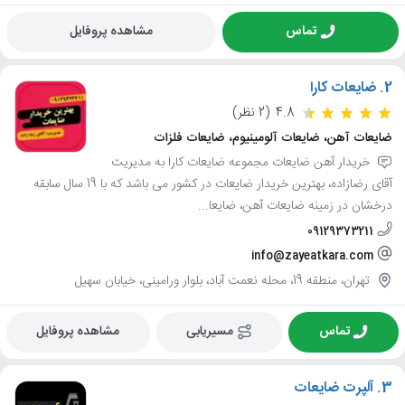
تماس
مشاهده پروفایل
2.
ضایعات کارا
4.8
(2 نظر)
ضایعات آهن، ضایعات آلومینیوم، ضایعات فلزات
خریدار آهن ضایعات مجموعه ضایعات کارا به مدیریت
آقای رضازاده، بهترین خریدار ضایعات در کشور می باشد که با 19 سال سابقه
درخشان در زمینه ضایعات آهن، ضایعا...
09129373211
info@zayeatkara.com
تهران، منطقه 19، محله نعمت آباد، بلوار ورامینی، خیابان سهیل
تماس
مسیریابی
مشاهده پروفایل
3.
آلپرت ضایعات