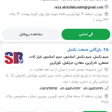
reza.abdullahzadeh@gmail.com
تهران، منطقه 4، تهرانپارس، فلکه سوم، بلوار بهار، کوچه بهشت 3، پلاک
33، واحد 1
تماس
مشاهده پروفایل
25.
بازرگانی صنعت بکسل
سیم بکسل، سیم بکسل آسانسور، سیم آسانسور، ابزار آلات
صنعتی، تادرکرین، معادن، جرثقیل، تاورکرین
این مجموعه مفتخر است با بیش از دو دهه فعالیت در
زمینه واردات و توزیع لوازم صنعتی مانند سیم بکسل، مهارکش، قلابهای ,U , S
جرثقیل برقی و دستی، پولیف، تیف...
09121342292
021-55402143
021-55416641
تهران، منطقه 11، محله هلال احمر، قزوین، روبروی خیابان مخصوص، پلاک
388