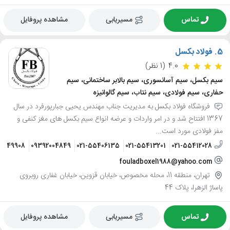
تماس
مسیریابی
مشاهده پروفایل
5.
فولاد بکسل
4.0
(1 نظر)
سیم بکسل، سیم آسانسوری، سیم بالابر ساختمانی، سیم
حفاری، سیم فولادی، سیم نتاب، سیم گالوانیزه
فروشگاه فولاد بکسل به مدیریت جناب مهندس یحیی جبارپورفرد در سال
1367 افتتاح شد و در امر واردات و عرضه انواع سیم بکسل های مغز کنفی و
مفز فولادی مورد است...
21949908
09392004849
021-55406135
021-55413201
021-55412028
fouladboxel1988@yahoo.com
تهران، منطقه 11، محله مخصوص، خیابان قزوین، خیابان غفاری روبروی
پاساژ الزهرا، پلاک 44
تماس
مسیریابی
مشاهده پروفایل