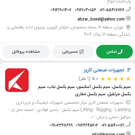
واردکننده انواع ...
09121901407
09121030156
021-55417828
abzar_boxel@yahoo.com
تهران، منطقه 11، محله مخصوص، خیابان قزوین، روبروی اداره راهنمایی و
رانندگی منطقه 11، پلاک 407
تماس
مسیریابی
مشاهده پروفایل
3.
تجهیزات صنعتی کاریز
5.0
(1 نظر)
سیم بکسل، سیم بکسل آسانسور، سیم بکسل نتاب، سیم
بکسل جرثقیل، سیم بکسل حفاری
تجهیزات صنعتی کاریز مرکز تخصصی تجهیزات لیفتینگ و باربرداری
Lifting - Rigging - Lashing سیم بکسل - زنجیر فولادی - تسمه حمل بار -
جرثقیل دستی و برقی - ا...
09102368699
09126645202
021-55400161
info@karizie.com