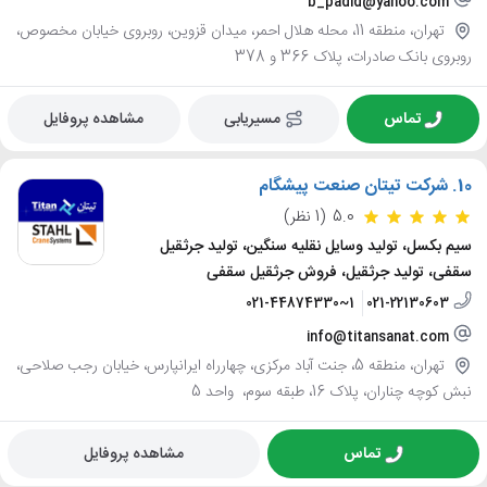
b_padid@yahoo.com
تهران، منطقه 11، محله هلال احمر، میدان قزوین، روبروی خیابان مخصوص،
روبروی بانک صادرات، پلاک 366 و 378
تماس
مسیریابی
مشاهده پروفایل
10.
شرکت تیتان صنعت پیشگام
5.0
(1 نظر)
سیم بکسل، تولید وسایل نقلیه سنگین، تولید جرثقیل
سقفی، تولید جرثقیل، فروش جرثقیل سقفی
021-44874330~1
021-22130603
info@titansanat.com
تهران، منطقه 5، جنت آباد مرکزی، چهارراه ایرانپارس، خیابان رجب صلاحی،
نبش کوچه چناران، پلاک 16، طبقه سوم، ‌ واحد 5
تماس
مشاهده پروفایل