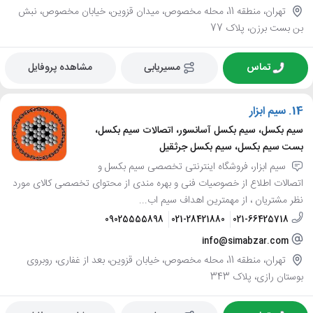
تهران، منطقه 11، محله مخصوص، میدان قزوین، خیابان مخصوص، نبش
بن بست برزن، پلاک 77
تماس
مسیریابی
مشاهده پروفایل
14.
سیم ابزار
سیم بکسل، سیم بکسل آسانسور، اتصالات سیم بکسل،
بست سیم بکسل، سیم بکسل جرثقیل
سیم ابزار، فروشگاه اینترنتی تخصصی سیم بکسل و
اتصالات اطلاع از خصوصیات فنی و بهره مندی از محتوای تخصصی کالای مورد
نظر مشتریان ، از مهمترین اهداف سیم اب...
09025555898
021-28421880
021-66425718
info@simabzar.com
تهران، منطقه 11، محله مخصوص، خیابان قزوین، بعد از غفاری، روبروی
بوستان رازی، پلاک 343