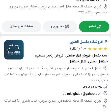
تهران، منطقه 11، محله هلال احمر، میدان قزوین، خیابان قزوین، روبروی
مخصوص، پلاک 376
تماس
مسیریابی
مشاهده پروفایل
4.
فروشگاه بکسل الغدیر
4.0
(1 نظر)
سیم بکسل، فروش ابزار صنعتی، فروش زنجیر صنعتی،
جرثقیل دستی، شگل جرثقیل
بکسل الغدیر با اتکا به سالها تجربه و فعالیت گسترده در امر واردات سیم
بکسل و تجهیزات جابجایی محموله همواره تلاش دارد با ارائه بهترین خدمات و
با کیفیت ت...
021-55410690
boxelalghadir@yahoo.com
تهران، منطقه 11، محله مخصوص، میدان قزوین، جنب باربری مشهد، پلاک
219