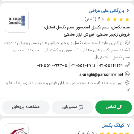
6.
بازرگانی علی عراقی
4.0
(1 نظر)
سیم بکسل، سیم بکسل آسانسور، سیم بکسل استیل،
فروش زنجیر صنعتی، فروش ابزار صنعتی
بزرگترین وارد کننده سیم بکسل و زنجیر جرثقیل های دستی و برقی - ادوات
کشنده سیم بکسل های معدنی، آسانسوری و کشتیرانی - نماینده انحصاری
سیم بکسل الفات Kis...
021-55400993~5
021-55404791
021-55414464
a-araghi@parsonline.net
تهران، منطقه 11، محله مخصوص، خیابان قزوین، خیابان غفاری، پلاک 10 و
12
تماس
مسیریابی
مشاهده پروفایل
7.
کینگ بکسل