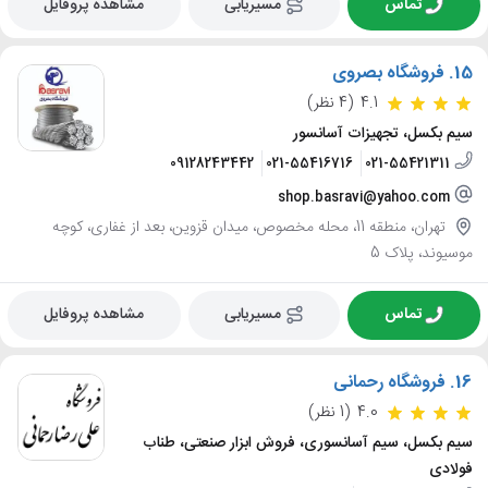
تماس
مسیریابی
مشاهده پروفایل
15.
فروشگاه بصروی
4.1
(4 نظر)
سیم بکسل، تجهیزات آسانسور
09128243442
021-55416716
021-55421311
shop.basravi@yahoo.com
تهران، منطقه 11، محله مخصوص، میدان قزوین، بعد از غفاری، کوچه
موسیوند، پلاک 5
تماس
مسیریابی
مشاهده پروفایل
16.
فروشگاه رحمانی
4.0
(1 نظر)
سیم بکسل، سیم آسانسوری، فروش ابزار صنعتی، طناب
فولادی