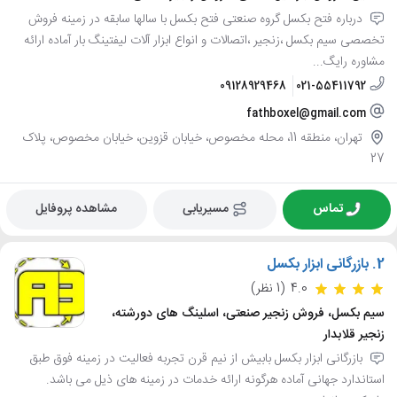
درباره فتح بکسل گروه صنعتی فتح بکسل با سالها سابقه در زمینه فروش
تخصصی سیم بکسل ،زنجیر ،اتصالات و انواع ابزار آلات لیفتینگ بار آماده ارائه
مشاوره رایگ...
09128929468
021-55411792
fathboxel@gmail.com
تهران، منطقه 11، محله مخصوص، خیابان قزوین، خیابان مخصوص، پلاک
27
تماس
مسیریابی
مشاهده پروفایل
2.
بازرگانی ابزار بکسل
4.0
(1 نظر)
سیم بکسل، فروش زنجیر صنعتی، اسلینگ های دورشته،
زنجیر قلابدار
بازرگانی ابزار بکسل بابیش از نیم قرن تجربه فعالیت در زمینه فوق طبق
استاندارد جهانی آماده هرگونه ارائه خدمات در زمینه های ذیل می باشد.