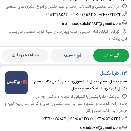
ابزارآلات صنعتی و اتصالات زنجیر و سیم بکسل و انواع الکترودهای صنعتی
09121328582
021-66765835
021-66722022
mahmoudsoloki1983@gmail.com
تهران، خیابان امام خمینی، جنب بیمارستان سینا، کوچه نعمتی، بن بست
اول، پلاک 7
تماس
مسیریابی
مشاهده پروفایل
13.
داریا بکسل
سیم بکسل، سیم بکسل اسانسوری، سیم بکسل نتاب، سیم
بکسل فولادی، اسلینگ سیم بکسل
فروشگاه داریا بکسل با تلفیقی از تجربه و دانش روز در
صدد ارائه خدمات و مشاوره فنی به شما مشتریان عزیز و گرامی در زمینه تهیه و
فروش ابزار آلات حمل و نقل...
09360035864
021-55417720
021-55416234
dariaboxel@gmail.com