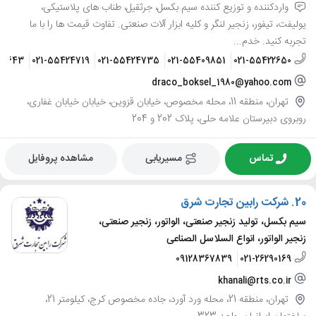
واردکننده و توزیع کننده سیم بکسل، جرثقیل، طناب های پلاستیکی،
یولیفت، تیفور، زنجیر لنگر و کلیه ابزار آلات صنعتی. تفاوت قیمت ها را با ما
تجربه کنید. خدم...
22643
021-55424719
021-55424735
021-55409851
021-55422650
draco_boksel_1980@yahoo.com
تهران، منطقه 11، محله مخصوص، خیابان قزوین، خیابان خیابان غفاری،
روبروی دبیرستان علامه حلی، پلاک 202 و 204
تماس
مسیریابی
مشاهده پروفایل
20.
شرکت رابین تجارت شرق
سیم بکسل، تولید زنجیر صنعتی، الواتور، زنجیر صنعتی،
زنجیر الواتور، انواع السلاسل الصناعی
09128367839
021-26290169
khanali@rts.co.ir
تهران، منطقه 21، محله ورد آورد، جاده مخصوص کرج، کیلومتر 21،