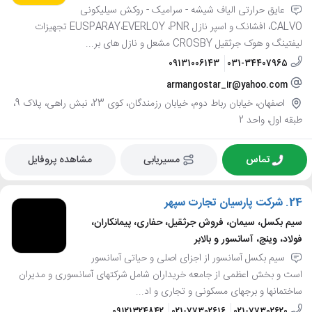
عایق حرارتی الیاف شیشه - سرامیک - روکش سیلیکونی
CALVO، افشانک و اسپر نازل EUSPARAY،EVERLOY ،PNR تجهیزات
لیفتینگ و هوک جرثقیل CROSBY مشعل و نازل های بر...
09131006143
031-34407965
armangostar_ir@yahoo.com
اصفهان، خیابان رباط دوم، خیابان رزمندگان، کوی 23، نبش راهی، پلاک 9،
طبقه اول، واحد 2
تماس
مسیریابی
مشاهده پروفایل
24.
شرکت پارسیان تجارت سپهر
سیم بکسل، سیمان، فروش جرثقیل، حفاری، پیمانکاران،
فولاد، وینچ، آسانسور و بالابر
سیم بکسل آسانسور از اجزای اصلی و حیاتی آسانسور
است و بخش اعظمی از جامعه خریداران شامل شرکتهای آسانسوری و مدیران
ساختمانها و برجهای مسکونی و تجاری و اد...
09121324842
021-77302616
021-77302620