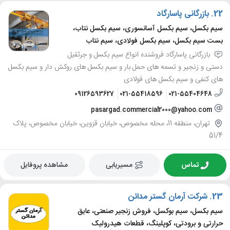
22.
بازرگانی پاسارگاد
سیم بکسل، سیم بکسل آسانسوری، سیم بکسل نتاب،
بست سیم بکسل، سیم بکسل فولادی، سیم نتاب
بازرگانی پاسارگاد فروشنده انواع سیم بکسل و جرثقیل
دستی و زنجیر و تسمه های حمل بار و سیم بکسل های روکش دار و سیم بکسل
های کنفی و سیم بکسل های فولادی
09126593627
021-55418596
021-55404648
pasargad.commercial2000@yahoo.com
تهران، منطقه 11، محله مخصوص، خیابان قزوین، خیابان مخصوص، پلاک
51/4
تماس
مسیریابی
مشاهده پروفایل
23.
شرکت آرمان گستر مدائن
سیم بکسل، سیم بوکسل، فروش زنجیر صنعتی، عایق
حرارتی و برودتی، کوپلینگ، قطعات هیدرولیک