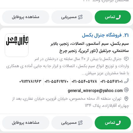
ساختمان ایرانیان، واحد 323
تماس
مسیریابی
مشاهده پروفایل
21.
فروشگاه جنرال بکسل
سیم بکسل، سیم آسانسور، اتصالات، زنجیر، بالابر
ساختمانی، جرثقیل (تاور کرین)، زنجیر چرخ
جنرال بکسل با بیش از 20 سال سابقه ی درخشان در امر
واردات و توزیع انواع سیم بکسل ، اتصالات و ابزار جا به جایی آماده ی همکاری
با شما مشتریان عزیز میباش...
09122781963
021-55419270
021-55405978
021-55412101
general_wirerope@yahoo.com
تهران، منطقه 11، محله مخصوص، خیابان قزوین، خیابان غفاری، بعد از
چهارراه آقابالازاده، پلاک 134
تماس
مسیریابی
مشاهده پروفایل