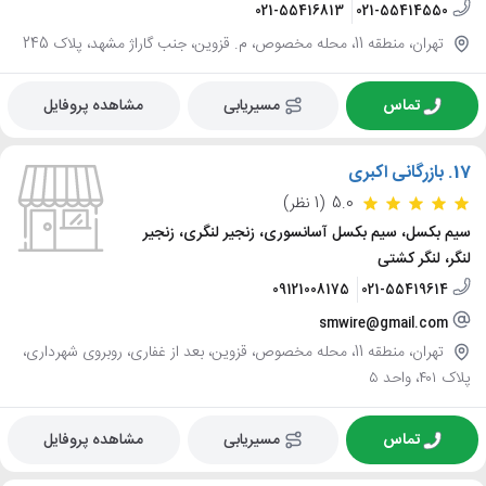
021-55416813
021-55414550
تهران، منطقه 11، محله مخصوص، م. قزوین، جنب گاراژ مشهد، پلاک 245
تماس
مسیریابی
مشاهده پروفایل
17.
بازرگانی اکبری
5.0
(1 نظر)
سیم بکسل، سیم بکسل آسانسوری، زنجیر لنگری، زنجیر
لنگر، لنگر کشتی
09121008175
021-55419614
smwire@gmail.com
تهران، منطقه 11، محله مخصوص، قزوین، بعد از غفاری، روبروی شهرداری،
پلاک ۴۰۱، واحد ۵
تماس
مسیریابی
مشاهده پروفایل