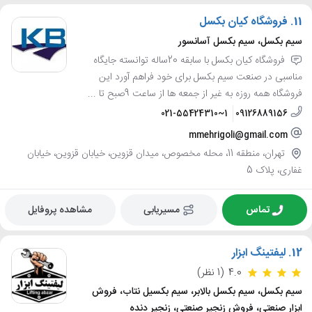
11.
فروشگاه کیان بکسل
سیم بکسل، سیم بکسل آسانسور
فروشگاه کیان بکسل با سابقه 20ساله توانسته جایگاه
مناسبی در صنعت سیم بکسل برای خود فراهم آورد این
فروشگاه همه روزه به غیر از جمعه ها از ساعت 9صبح تا ...
021-55424310~1
09126889156
mmehrigoli@gmail.com
تهران، منطقه 11، محله مخصوص، میدان قزوین، خیابان قزوین، خیابان
غفاری، پلاک 5
تماس
مسیریابی
مشاهده پروفایل
12.
لیفتینگ ابزار
4.0
(1 نظر)
سیم بکسل، سیم بکسل بالابر، سیم بکسیل نتاب، فروش
ابزار صنعتی، فروش زنجیر صنعتی، زنجیر دنده