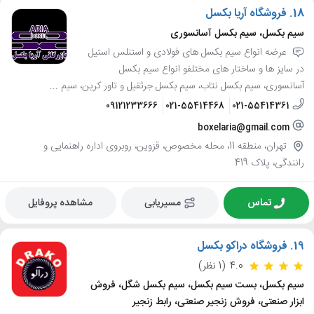
18.
فروشگاه آریا بکسل
سیم بکسل، سیم بکسل آسانسوری
عرضه انواع سیم بکسل های فولادی و استنلس استیل
در سایز ها و ساختار های مختلفو انواع سیم بکسل
آسانسوری، سیم بکسل نتاب، سیم بکسل جرثقیل و تاور کرین، سیم ...
09121233666
021-55414468
021-55414361
boxelaria@gmail.com
تهران، منطقه 11، محله مخصوص، قزوین، روبروی اداره راهنمایی و
رانندگی، پلاک 419
تماس
مسیریابی
مشاهده پروفایل
19.
فروشگاه دراکو بکسل
4.0
(1 نظر)
سیم بکسل، بست سیم بکسل، سیم بکسل شگل، فروش
ابزار صنعتی، فروش زنجیر صنعتی، رابط زنجیر