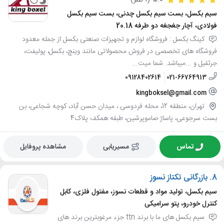
5.0
(1 نظر)
سیم بکسل، بست سیم بکسل چدنی، بست سیم بکسل
فولادی، آچار جغجغه دو طرفه 20.18
کینگ بکسل : فروشگاه لوازم و تجهیزات صنعتی بکسل از جمله معدود
فروشگاه های تخصصی در فروش محصولاتی مانند وینچ، بکسل، پولیفت،
جرثقیل و ...میباشد. شما میت...
09128402614
021-66764913
kingboksel@gmail.com
تهران، منطقه 12، محله فردوسی ، میدان حسن آباد، کوچه شجاعی، بن
بست سرجوعی، پاساژ صاموپرشین، طبقه همکف پلاک4
تماس
مسیریابی
مشاهده پروفایل
8.
بازرگانی تکتاز نسوز
سیم بکسل، تولید مواد و قطعات نسوز، مفتول فلزی، کابل
کنترل خودرو، پتو سرامیکی
سیم بکسل های ما با برند ttn جزء مرغوبترین برند های