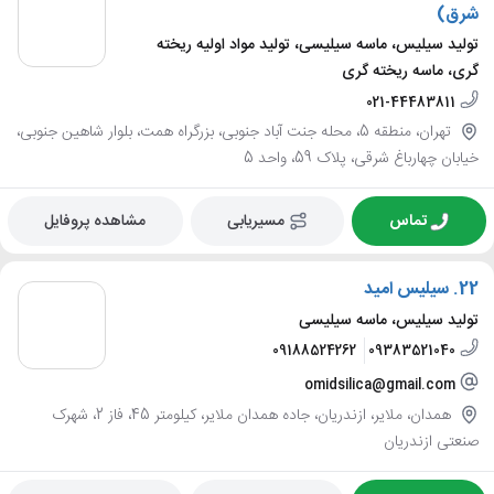
شرق)
تولید سیلیس، ماسه سیلیسی، تولید مواد اولیه ریخته
گری، ماسه ریخته گری
021-44483811
تهران، منطقه 5، محله جنت آباد جنوبی، بزرگراه همت، بلوار شاهین جنوبی،
خیابان چهارباغ شرقی، پلاک 59، واحد 5
تماس
مسیریابی
مشاهده پروفایل
22.
سیلیس امید
تولید سیلیس، ماسه سیلیسی
09188524262
09383521040
omidsilica@gmail.com
همدان، ملایر، ازندریان، جاده همدان ملایر، کیلومتر 45، فاز 2، شهرک
صنعتی ازندریان