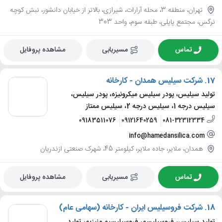
تهران، منطقه 3، محله آرارات، شیرازی، بالاتر از خیابان دانشور، نبش کوچه
نرگس، مجتمع پاپلی، طبقه سوم، واحد 303
تماس
مسیریابی
مشاهده پروفایل
17.
شرکت سیلیس همدان - کارخانه
تولید سیلیس، پودر سیلیس میکرونیزه، پودر سیلیس،
سیلیس درجه 1، سیلیس درجه 2، سیلیس ممتاز
09183511076
09121640259
081-32312334
info@hamedansilica.com
همدان، ملایر، جاده ملایر، کیلومتر 45، شهرک صنعتی ازندریان
تماس
مسیریابی
مشاهده پروفایل
18.
شرکت فروسیلیس ایران - کارخانه (سهامی عام)
تولید سیلیس، فروسیلیسم، فروسیلیسیم منیزیم، تولید