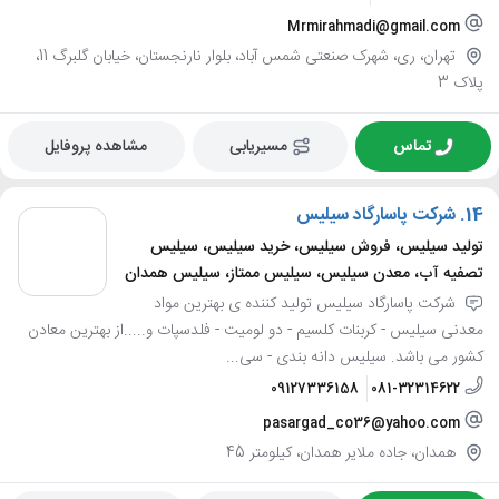
Mrmirahmadi@gmail.com
تهران، ری، شهرک صنعتی شمس آباد، بلوار نارنجستان، خیابان گلبرگ 11،
پلاک 3
تماس
مسیریابی
مشاهده پروفایل
14.
شرکت پاسارگاد سیلیس
تولید سیلیس، فروش سیلیس، خرید سیلیس، سیلیس
تصفیه آب، معدن سیلیس، سیلیس ممتاز، سیلیس همدان
شرکت پاسارگاد سیلیس تولید کننده ی بهترین مواد
معدنی سیلیس - کربنات کلسیم - دو لومیت - فلدسپات و.....از بهترین معادن
کشور می باشد. سیلیس دانه بندی - سی...
09127336158
081-32314622
pasargad_co36@yahoo.com
همدان، جاده ملایر همدان، کیلومتر 45