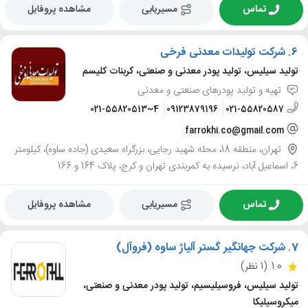
تماس
مسیریابی
مشاهده پروفایل
6.
شرکت تولیدات معدنی فرخی
تولید سیلیس، تولید پودر معدنی و صنعتی، کربنات کلیسم
تهیه و تولید پودرهای صنعتی و معدنی
021-55820513~4
09123879196
021-55820587
farrokhi.co@gmail.com
تهران، منطقه 18، محله شهید رجایی، بزرگراه سعیدی (جاده ساوه)، کیلومتر
6، اسماعیل آباد، نرسیده به کمربندی تهران و کرج، پلاک 164 و 166
تماس
مسیریابی
مشاهده پروفایل
7.
شرکت جهانگیر گستر آلیاژ ساوه (فروآل)
1.0
(1 نظر)
تولید سیلیس، فروسیلیسیم، تولید پودر معدنی و صنعتی،
میکروسیلیکا