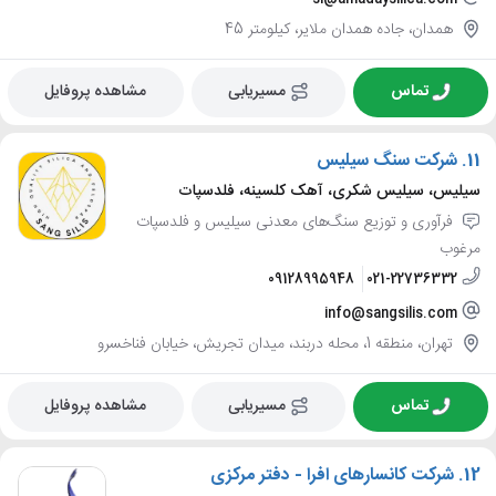
همدان، جاده همدان ملایر، کیلومتر 45
تماس
مسیریابی
مشاهده پروفایل
11.
شرکت سنگ سیلیس
سیلیس، سیلیس شکری، آهک کلسینه، فلدسپات
فرآوری و توزیع سنگ‌های معدنی سیلیس و فلدسپات
مرغوب
09128995948
021-22736332
info@sangsilis.com
تهران، منطقه 1، محله دربند، میدان تجریش، خیابان فناخسرو
تماس
مسیریابی
مشاهده پروفایل
12.
شرکت کانسارهای افرا - دفتر مرکزی