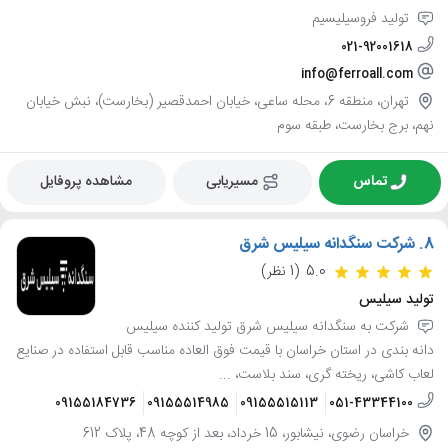
تولید فروسیلیسیم
021-92001618
info@ferroall.com
تهران، منطقه 6، محله ساعی، خیابان احمدقصیر (بخارست)، نبش خیابان
نهم، برج بخارست، طبقه سوم
تماس
مسیریابی
مشاهده پروفایل
8.
شرکت سنگدانه سیلیس شرق
5.0
(1 نظر)
تولید سیلیس
شرکت به سنگدانه سیلیس شرق تولید کننده سیلیس
دانه بندی در استان خراسان با قیمت فوق العاده مناسب قابل استفاده در صنایع
لعاب کاشی، ریخته گری، سند بلاست، ...
09155184736
09155514985
09155515113
051-43344100
خراسان رضوی، نیشابور، 15 خرداد، بعد از کوچه 48، پلاک 612