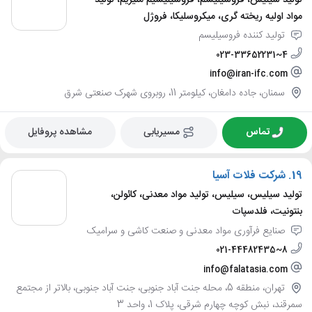
مواد اولیه ریخته گری، میکروسلیکا، فروژل
تولید کننده فروسیلیسم
023-33652231~4
info@iran-ifc.com
سمنان، جاده دامغان، کیلومتر 11، روبروی شهرک صنعتی شرق
تماس
مسیریابی
مشاهده پروفایل
19.
شرکت فلات آسیا
تولید سیلیس، سیلیس، تولید مواد معدنی، کائولن،
بنتونیت، فلدسپات
صنایع فرآوری مواد معدنی و صنعت کاشی و سرامیک
021-44482435~8
info@falatasia.com
تهران، منطقه 5، محله جنت آباد جنوبی، جنت آباد جنوبی، بالاتر از مجتمع
سمرقند، نبش کوچه چهارم شرقی، پلاک 1، واحد 3