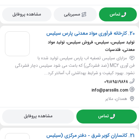
تماس
مسیریابی
مشاهده پروفایل
20.
کارخانه فرآوری مواد معدنی پارس سیلیس
تولید سیلیس، سیلیس، فروش سیلیس، تولید مواد
معدنی، فلدسپات
مزایای سیلیس تصفیه اب پارس سیلیس تولید شده با
فن آوری MC2 (ضد فشردگی) که باعث می شود سیلیس دچار فشردگی
نشود. بهبود کیفیت و شرایط بهداشتی آب آسانتر کرد...
09189519868
info@parssilis.com
همدان، ملایر
تماس
مشاهده پروفایل
21.
کانساران کویر شرق - دفتر مرکزی (سیلیس