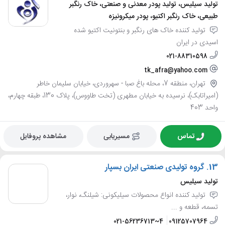
تولید سیلیس، تولید پودر معدنی و صنعتی، خاک رنگبر
طبیعی، خاک رنگبر اکتیو، پودر میکرونیزه
تولید کننده خاک های رنگبر و بنتونیت اکتیو شده
اسیدی در ایران
021-88310598
tk_afra@yahoo.com
تهران، منطقه 7، محله باغ صبا - سهروردی، خیابان سلیمان خاطر
(امیراتابک)، نرسیده به خیابان مطهری (تخت طاووس)، پلاک 130، طبقه چهارم،
واحد 403
تماس
مسیریابی
مشاهده پروفایل
13.
گروه تولیدی صنعتی ایران بسپار
تولید سیلیس
تولید کننده انواع محصولات سیلیکونی: شیلنگ، نوار،
تسمه، قطعه و ...
021-56236713~4
09125707964