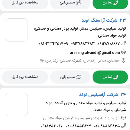
تماس
مسیریابی
مشاهده پروفایل
23.
شرکت آرا سنگ الوند
تولید سیلیس، سیلیس ممتاز، تولید پودر معدنی و صنعتی،
تولید مواد معدنی
081-32313517~9
09127883683
09128708667
arasang.alvand1@gmail.com
همدان، ملایر، ازندریان، شهرک صنعتی ازندریان، فاز 1
تماس
مسیریابی
مشاهده پروفایل
24.
شرکت آراسیلیس الوند
تولید سیلیس، تولید مواد معدنی، بتون آماده، مواد
شیمیایی، مواد معدنی
تولید و دانه بندی سیلیس و فراوری مواد معدنی
09183511097
021-88854823
021-88854835