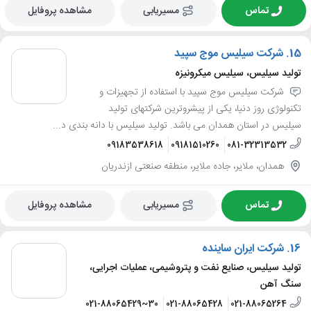
تماس
مسیریابی
مشاهده پروفایل
15.
شرکت سیلیس موج سپید
تولید سیلیس، سیلیس میکرونیزه
شرکت سیلیس موج سپید با استفاده از تجهیزات و
تکنولوژی روز دنیا، یکی از پیشروترین شرکتهای تولید
سیلیس در استان همدان می باشد. تولید سیلیس با دانه بندی د...
09183538618
09181510260
081-32313532
همدان، ملایر، جاده ملایر، منطقه صنعتی ازندریان
تماس
مسیریابی
مشاهده پروفایل
16.
شرکت ایران ساینده
تولید سیلیس، صنایع نفت و پتروشیمی، عملیات اجرایی،
سنگ آهن
021-88065429~30
021-88065428
021-88065264