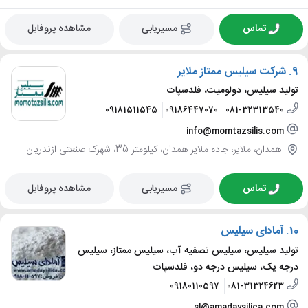
تماس
مسیریابی
مشاهده پروفایل
9.
شرکت سیلیس ممتاز ملایر
تولید سیلیس، دولومیت، فلدسپات
09181511545
09186447070
081-32313540
info@momtazsilis.com
همدان، ملایر، جاده ملایر همدان، کیلومتر 35، شهرک صنعتی ازندریان
تماس
مسیریابی
مشاهده پروفایل
10.
آمادای سیلیس
تولید سیلیس، سیلیس تصفیه آب، سیلیس ممتاز، سیلیس
درجه یک، سیلیس درجه دو، فلدسپات
09180110597
081-31324623
sl@amadaysilica.com