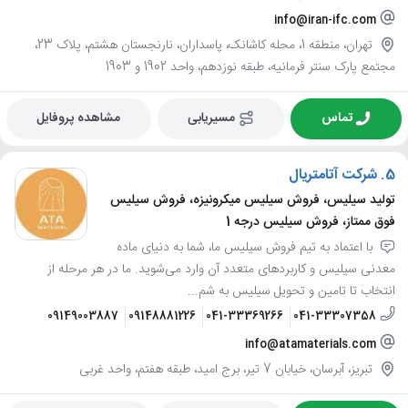
info@iran-ifc.com
تهران، منطقه 1، محله کاشانک، پاسداران، نارنجستان هشتم، پلاک 23،
مجتمع پارک سنتر فرمانیه، طبقه نوزدهم، واحد 1902 و 1903
تماس
مسیریابی
مشاهده پروفایل
5.
شرکت آتامتریال
تولید سیلیس، فروش سیلیس میکرونیزه، فروش سیلیس
فوق ممتاز، فروش سیلیس درجه 1
با اعتماد به تیم فروش سیلیس ما، شما به دنیای ماده
معدنی سیلیس و کاربردهای متعدد آن وارد می‌شوید. ما در هر مرحله از
انتخاب تا تامین و تحویل سیلیس به شم...
09149003887
09148881226
041-33369266
041-33307358
info@atamaterials.com
تبریز، آبرسان، خیابان 7 تیر، برج امید، طبقه هفتم، واحد غربی