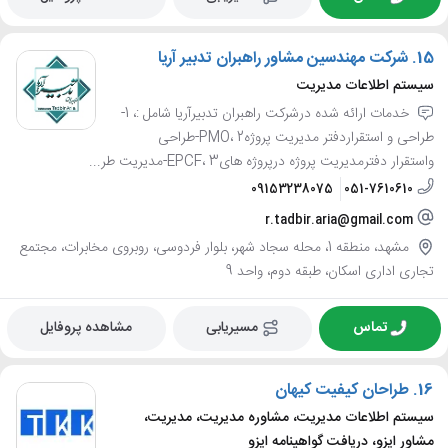
15.
شرکت مهندسین مشاور راهبران تدبیر آریا
سیستم اطلاعات مدیریت
خدمات ارائه شده درشرکت راهبران تدبیرآریا شامل :، 1-
طراحی و استقراردفتر مدیریت پروژهPMO، 2-طراحی
واستقرار دفترمدیریت پروژه درپروژه هایEPCF، 3-مدیریت طر...
09153238075
051-7610610
r.tadbir.aria@gmail.com
مشهد، منطقه 1، محله سجاد شهر، بلوار فردوسی، روبروی مخابرات، مجتمع
تجاری اداری اسکان، طبقه دوم، واحد 9
تماس
مسیریابی
مشاهده پروفایل
16.
طراحان کیفیت کیهان
سیستم اطلاعات مدیریت، مشاوره مدیریت، مدیریت،
مشاور ایزو، دریافت گواهینامه ایزو