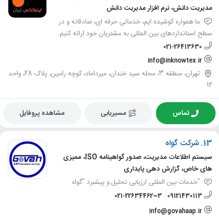
مدیریت دانش، نرم افزار مدیریت دانش
ما همواره کوشیده ایم، خدماتی حرفه ای، صادقانه و در
سطح استانداردهای بین المللی به مشتریان خود ارائه کنیم.
021-26413630
info@inknowtex.ir
تهران، منطقه 3، محله سید خندان، میرداماد، کوچه رامین، پلاک 28، واحد
12
تماس
مسیریابی
مشاهده پروفایل
13.
شرکت گواه
سیستم اطلاعات مدیریت، صدور گواهینامه ISO، ممیزی
های خاص، گزارش دهی پایداری
"خدمات بین المللی ارزیابی تحلیل و پیشبرد "گواه
021-22634462~3
09121430113
info@govahaap.ir