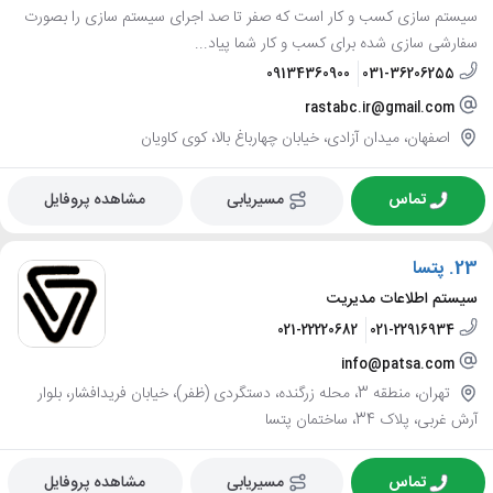
سیستم سازی کسب و کار است که صفر تا صد اجرای سیستم سازی را بصورت
سفارشی سازی شده برای کسب و کار شما پیاد...
09134360900
031-36206255
rastabc.ir@gmail.com
اصفهان، میدان آزادی، خیابان چهارباغ بالا، کوی کاویان
تماس
مسیریابی
مشاهده پروفایل
23.
پتسا
سیستم اطلاعات مدیریت
021-22220682
021-22916934
info@patsa.com
تهران، منطقه 3، محله زرگنده، دستگردی (ظفر)، خیابان فریدافشار، بلوار
آرش غربی، پلاک 34، ساختمان پتسا
تماس
مسیریابی
مشاهده پروفایل