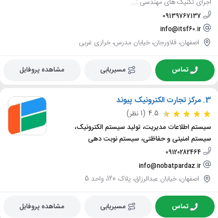
اجرای تکنیک های مهندسی :...
09139767137
info@itsf60.ir
اصفهان، فلاورجان، خیابان مدرس، خرازی غربی
تماس
مسیریابی
مشاهده پروفایل
3.
مرکز تجارت الکترونیک پیوند
4.5
(1 نظر)
سیستم اطلاعات مدیریت، تولید سیستم الکترونیک،
سیستم امنیتی و حفاظتی، سیستم نوبت دهی
09120282464
info@nobatpardaz.ir
اصفهان، خیابان عبدالرزاق، پلاک 120، واحد 5
تماس
مسیریابی
مشاهده پروفایل