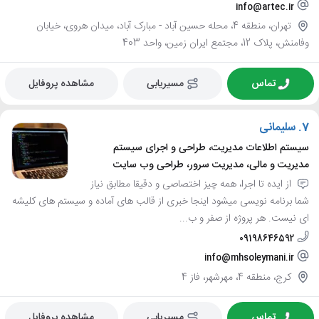
info@artec.ir
تهران، منطقه 4، محله حسین آباد - مبارک آباد، میدان هروی، خیابان
وفامنش، پلاک 12، مجتمع ایران زمین، واحد 403
تماس
مسیریابی
مشاهده پروفایل
7.
سلیمانی
سیستم اطلاعات مدیریت، طراحی و اجرای سیستم
مدیریت و مالی، مدیریت سرور، طراحی وب سایت
از ایده تا اجرا، همه چیز اختصاصی و دقیقا مطابق نیاز
شما برنامه نویسی میشود اینجا خبری از قالب های آماده و سیستم های کلیشه
ای نیست. هر پروژه از صفر و ب...
09198646592
info@mhsoleymani.ir
کرج، منطقه 4، مهرشهر، فاز 4
تماس
مسیریابی
مشاهده پروفایل