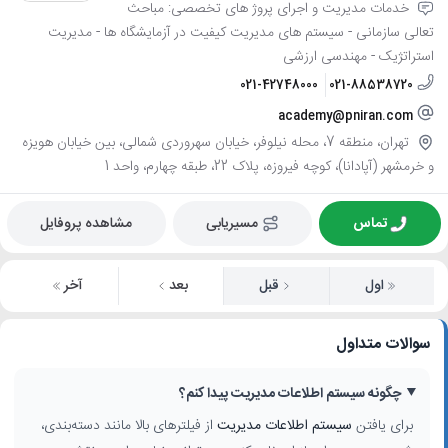
خدمات مدیریت و اجرای پروژ های تخصصی: مباحث
تعالی سازمانی - سیستم های مدیریت کیفیت در آزمایشگاه ها - مدیریت
استراتژیک - مهندسی ارزشی
021-42748000
021-88538720
academy@pniran.com
تهران، منطقه 7، محله نیلوفر، خیابان سهروردی شمالی، بین خیابان هویزه
و خرمشهر (آپادانا)، کوچه فیروزه، پلاک 22، طبقه چهارم، واحد 1
تماس
مسیریابی
مشاهده پروفایل
اول
قبل
بعد
آخر
سوالات متداول
چگونه سیستم اطلاعات مدیریت پیدا کنم؟
برای یافتن
سیستم اطلاعات مدیریت
از فیلترهای بالا مانند دسته‌بندی،