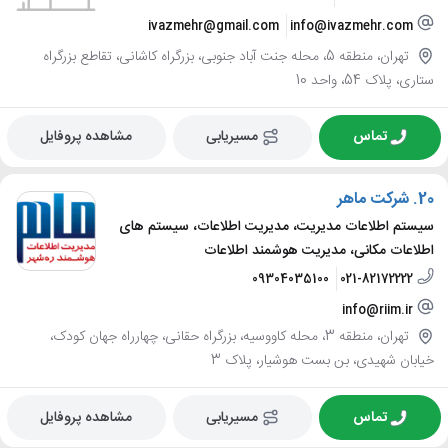
ivazmehr@gmail.com
info@ivazmehr.com
تهران، منطقه 5، محله جنت آباد جنوبی، بزرگراه کاشانی، تقاطع بزرگراه
ستاری، پلاک 54، واحد 10
تماس
مسیریابی
مشاهده پروفایل
20.
شرکت ماهر
سیستم اطلاعات مدیریت، مدیریت اطلاعات، سیستم های
اطلاعات مکانی، مدیریت هوشمند اطلاعات
09304035100
021-82172222
info@riim.ir
تهران، منطقه 3، محله کاووسیه، بزرگراه حقانی، چهارراه جهان کودک،
خیابان شهیدی، بن بست هوشیار، پلاک 3
تماس
مسیریابی
مشاهده پروفایل