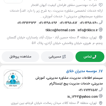
شرکت مهندسین مشاور طراحان کیفیت کیهان افتخار
ارائه خدمات تخصصی مشاوره مدیریت ، به شرح زیر را دارد: الف) خدمات
مشاوره سیستم‌های مدیریتی 1. خدمات آموزش،...
021-22966933
021-22980796
021-22980812
021-22980760
tkkco@hotmail.com
info@tkkco.ir
تهران، منطقه 4، محله حسین آباد - مبارک آباد، پاسداران، خیابان گلستان
پنجم، م. هروی، خیابان وفامنش، خیابان آزادی، پلاک 57
تماس
مسیریابی
مشاهده پروفایل
17.
موسسه مدیران خلاق
سیستم اطلاعات مدیریت، مشاوره مدیریتی، آموزش
مدیریتی، خدمات مدیریت پیج اینستاگرام
021-77227582
is_1363@yahoo.com
تهران، منطقه 4، محله کالاد، میدان رسالت، خیابان فرجام، بین نیروی