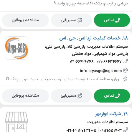
دریایی و فرجام، پلاک 821، طبقه چهارم، واحد 9
تماس
مسیریابی
مشاهده پروفایل
18.
خدمات کیفیت آریا اس. جی. اس
سیستم اطلاعات مدیریت، بازرسی کالا، بازرسی فنی،
بازرسی مواد شیمیایی، مواد صنعتی
021-66424748
021-66434647
info.aryasgs@sgs.com
تهران، منطقه 2، محله توحید، میدان توحید، خیابان نصرت غربی، پلاک 19
تماس
مسیریابی
مشاهده پروفایل
19.
شرکت ایوازمهر
سیستم اطلاعات مدیریت
021-44147434~5
09121551703