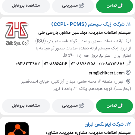
تماس
مسیریابی
مشاهده پروفایل
11.
شرکت ژیک سیستم (CCPL- PCMS)
سیستم اطلاعات مدیریت، مهندسین مشاور، بازرسی فنی
ارائه خدمات ممیزی و صدور گواهینامه مدیریتی (ISO)
از نروژ. ژیک سیستم ارائه دهنده خدمات صدور گواهینامه با
اعتبار ایران, استرالیا, نروژ, اهم از، Iso9001,...
09128133953
021-88965114
021-88761758
021-88752859
crm@zhikcert.com
تهران، منطقه 6، محله ساعی، میدان آرژانتین، خیابان احمدقصیر
(بخارست)، کوچه هجدهم، پلاک 14، واحد 1 غربی
تماس
مسیریابی
مشاهده پروفایل
12.
شرکت اینوتکس ایران
سیستم اطلاعات مدیریت، مشاوره مدیریت، مشاوره