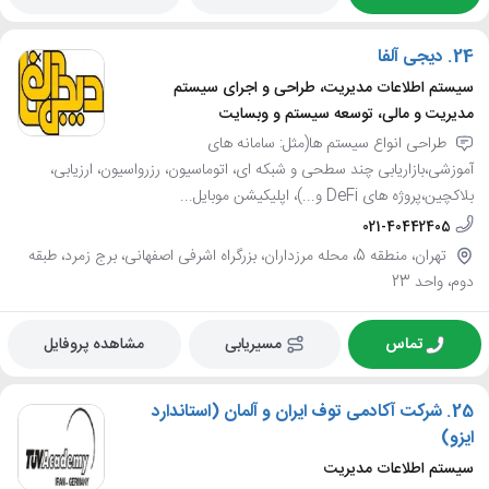
24.
دیجی آلفا
سیستم اطلاعات مدیریت، طراحی و اجرای سیستم
مدیریت و مالی، توسعه سیستم و وبسایت
طراحی انواع سیستم ها(مثل: سامانه های
آموزشی،بازاریابی چند سطحی و شبکه ای، اتوماسیون، رزرواسیون، ارزیابی،
بلاکچین،پروژه های DeFi و...)، اپلیکیشن موبایل...
021-40442405
تهران، منطقه 5، محله مرزداران، بزرگراه اشرفی اصفهانی، برج زمرد، طبقه
دوم، واحد 23
تماس
مسیریابی
مشاهده پروفایل
25.
شرکت آکادمی توف ایران و آلمان (استاندارد
ایزو)
سیستم اطلاعات مدیریت