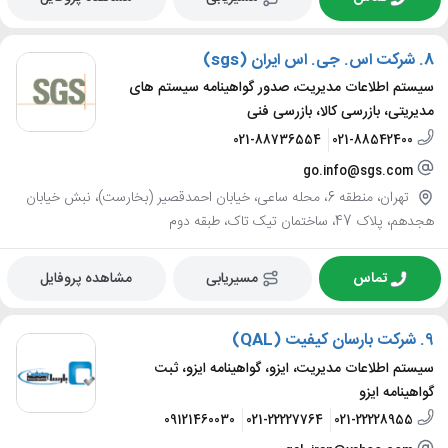
8.
شرکت اس. جی. اس ایران (sgs)
سیستم اطلاعات مدیریت، صدور گواهینامه سیستم های
مدیریتی، بازرسی کالا، بازرسی فنی
021-88736554
021-88542400
go.info@sgs.com
تهران، منطقه 6، محله ساعی، خیابان احمدقصیر (بخارست)، نبش خیابان
هجدهم، پلاک 47، ساختمان تیک تاک، طبقه دوم
تماس
مسیریابی
مشاهده پروفایل
9.
شرکت بارسان کیفیت (QAL)
سیستم اطلاعات مدیریت، ایزو، گواهینامه ایزو، ثبت
گواهینامه ایزو
09121460030
021-22227764
021-22228955