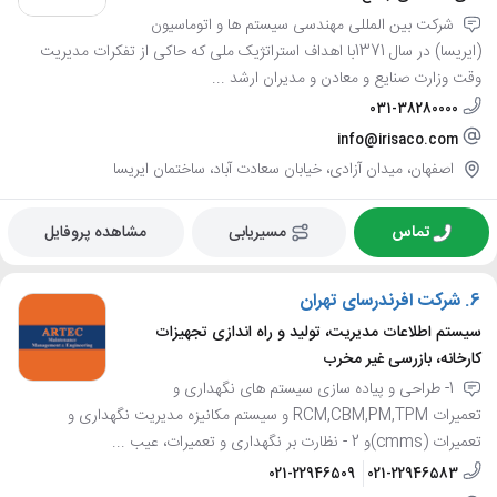
شرکت بین المللی مهندسی سیستم ها و اتوماسیون
(ایریسا) در سال 1371با اهداف استراتژیک ملی که حاکی از تفکرات مدیریت
وقت وزارت صنایع و معادن و مدیران ارشد ...
031-38280000
info@irisaco.com
اصفهان، میدان آزادی، خیابان سعادت آباد، ساختمان ایریسا
تماس
مسیریابی
مشاهده پروفایل
6.
شرکت افرندرسای تهران
سیستم اطلاعات مدیریت، تولید و راه اندازی تجهیزات
کارخانه، بازرسی غیر مخرب
1- طراحی و پیاده سازی سیستم های نگهداری و
تعمیرات RCM,CBM,PM,TPM و سیستم مکانیزه مدیریت نگهداری و
تعمیرات (cmms)و 2 - نظارت بر نگهداری و تعمیرات، عیب ...
021-22946509
021-22946583