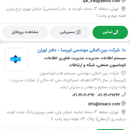
qal_iran@yahoo.com
تهران، منطقه 3، محله داودیه، م. مادر (محسنی)، خیابان بهروز، برج بیژن،
طبقه چهارم، واحد 1
تماس
مسیریابی
مشاهده پروفایل
10.
شرکت بین المللی مهندسی ایریسا - دفتر تهران
سیستم اطلاعات مدیریت، مدیریت فناوری اطلاعات،
اتوماسیون صنعتی، شبکه و ارتباطات
شرکت بین المللی مهندسی سیستم ها و اتوماسیون
(ایریسا) در سال 1371با اهداف استراتژیک ملی که حاکی از تفکرات مدیریت
وقت وزارت صنایع و معادن و مدیران ارشد ...
021-22040392
021-22038242
info@irisaco.com
تهران، منطقه 3، محله امانیه، خیابان ولی عصر، روبروی بانک ملت، کوچه
دریابندری (ارمغان)، پلاک 64، طبقه دوم، واحد 6