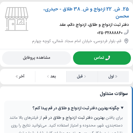
25.
ش. 22 ازدواج و ش. 38 طلاق - حیدری،
محسن
دفتر ثبت ازدواج و طلاق، ازدواج دائم، عقد
025-32888860
قم، بلوار فردوسی، خیابان امام سجاد شمالی، کوچه چهارم
تماس
مشاهده پروفایل
اول
قبل
بعد
آخر
سوالات متداول
چگونه بهترین دفتر ثبت ازدواج و طلاق در قم پیدا کنم؟
برای یافتن
بهترین دفتر ثبت ازدواج و طلاق در قم
از فیلترهای بالا مانند
دسته‌بندی، شهر، محدوده و امتیاز استفاده کنید. می‌توانید نتایج را روی