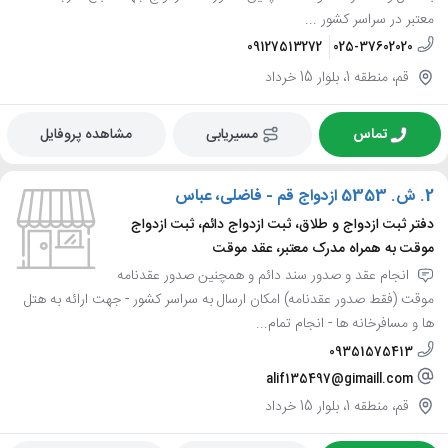
معتبر در سراسر کشور ...
09127513272
025-37602020
قم، منطقه 1، بلوار 15 خرداد
تماس
مسیریابی
مشاهده پروفایل
2.
ش. 5353 ازدواج قم - فاضلی، عباس
دفتر ثبت ازدواج و طلاق، ثبت ازدواج دائم، ثبت ازدواج
موقت به همراه مدرک معتبر، عقد موقت
انجام عقد و صدور سند دائم و همچنین صدور عقدنامه
موقت (فقط صدور عقدنامه) امکان ارسال به سراسر کشور - جهت ارائه به هتل
ها و مسافرخانه ها - انجام تمام...
09351575413
alif135497@gimaill.com
قم، منطقه 1، بلوار 15 خرداد