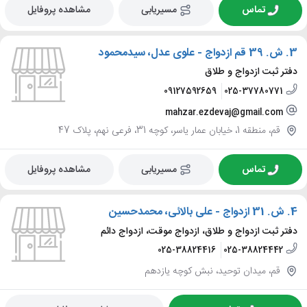
تماس
مسیریابی
مشاهده پروفایل
3.
ش. 39 قم ازدواج - علوی عدل، سیدمحمود
دفتر ثبت ازدواج و طلاق
09127592659
025-37780771
mahzar.ezdevaj@gmail.com
قم، منطقه 1، خیابان عمار یاسر، کوچه 31، فرعی نهم، پلاک 47
تماس
مسیریابی
مشاهده پروفایل
4.
ش. 31 ازدواج - علی بالائی، محمدحسین
دفتر ثبت ازدواج و طلاق، ازدواج موقت، ازدواج دائم
025-38824416
025-38824442
قم، میدان توحید، نبش کوچه یازدهم