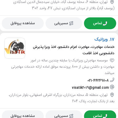
تهران، منطقه 6، محله یوسف آباد، خیابان سیدجمال الدین اسدآبادی
(یوسف آباد)، بالاتر از میدان اسدآبادی، نبش 47، واحد 302
تماس
مسیریابی
مشاهده پروفایل
17.
ویزاتیک
خدمات مهاجرت، مهاجرت اعزام دانشجو، اخذ ویزا پذیرش
دانشجویی اخذ اقامت
موسسه مهاجرتی ویزاتیک با سابقه چندین ساله در امور
مهاجرت و داشتن بیش از 800 پروندعه موفق اماده ارائه خدمات مهاجرتی
میباشد
021-44249808
visatik2019@gmail.com
تهران، منطقه 5، محله مرزداران، بزرگراه اشرفی اصفهانی، بلوار مرزداران،
بعد از بانک تجارت، پلاک 204
تماس
مسیریابی
مشاهده پروفایل