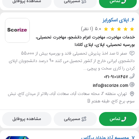
تماس
مسیریابی
مشاهده پروفایل
6.
اپلای اسکورایز
5.0
(1 نظر)
خدمات مهاجرت، مهاجرت اعزام دانشجو، مهاجرت تحصیلی،
بورسیه تحصیلی، اپلای، اپلای کانادا
صفر تا صد اخذ پذیرش تحصیلی فاند و بورسیه بیش از 55،000
دانشجوی ایرانی خارج از کشور تحصیل می کنند 90 درصد دانشجویان اپلای
کردن را کاری سخت و پیچی...
021-91018457
info@scorize.com
تهران، منطقه 2، محله سعادت آباد، سعادت آباد، بالاتر از میدان کاج، نبش
سوم، برج کاج، طبقه هفتم B
تماس
مسیریابی
مشاهده پروفایل
7.
موسسه آراد ونداد پرگاس