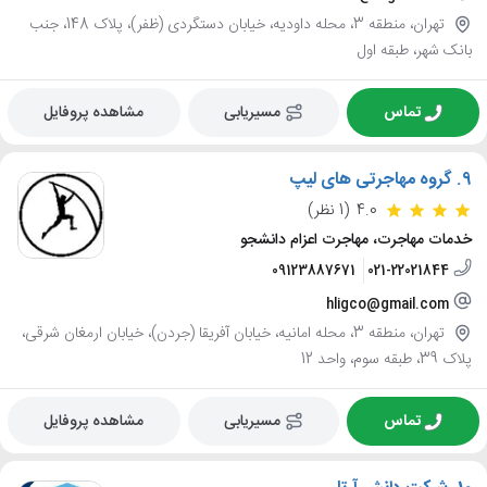
تهران، منطقه 3، محله داودیه، خیابان دستگردی (ظفر)، پلاک 148، جنب
بانک شهر، طبقه اول
تماس
مسیریابی
مشاهده پروفایل
9.
گروه مهاجرتی های لیپ
4.0
(1 نظر)
خدمات مهاجرت، مهاجرت اعزام دانشجو
09123887671
021-22021844
hligco@gmail.com
تهران، منطقه 3، محله امانیه، خیابان آفریقا (جردن)، خیابان ارمغان شرقی،
پلاک 39، طبقه سوم، واحد 12
تماس
مسیریابی
مشاهده پروفایل