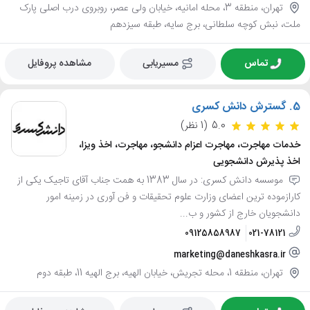
تهران، منطقه 3، محله امانیه، خیابان ولی عصر، روبروی درب اصلی پارک
ملت، نبش کوچه سلطانی، برج سایه، طبقه سیزدهم
تماس
مسیریابی
مشاهده پروفایل
5.
گسترش دانش کسری
5.0
(1 نظر)
خدمات مهاجرت، مهاجرت اعزام دانشجو، مهاجرت، اخذ ویزا،
اخذ پذیرش دانشجویی
موسسه دانش کسری: در سال 1383 به همت جناب آقای تاجیک یکی از
کارازموده ترین اعضای وزارت علوم تحقیقات و فن آوری در زمینه امور
دانشجویان خارج از کشور و ب...
09125858987
021-78121
marketing@daneshkasra.ir
تهران، منطقه 1، محله تجریش، خیابان الهیه، برج الهیه 11، طبقه دوم