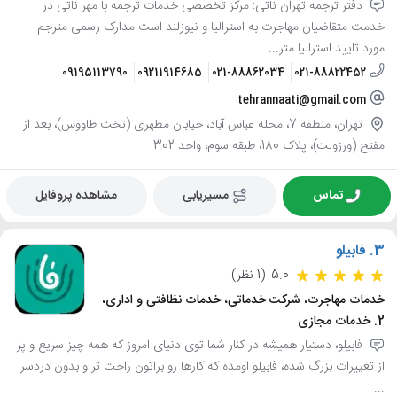
دفتر ترجمه تهران ناتی: مرکز تخصصی خدمات ترجمه با مهر ناتی در
خدمت متقاضیان مهاجرت به استرالیا و نیوزلند است مدارک رسمی مترجم
مورد تایید استرالیا متر...
09195113790
09211914685
021-88862034
021-88822452
tehrannaati@gmail.com
تهران، منطقه 7، محله عباس آباد، خیابان مطهری (تخت طاووس)، بعد از
مفتح (ورزولت)، پلاک 180، طبقه سوم، واحد 302
تماس
مسیریابی
مشاهده پروفایل
3.
فابیلو
5.0
(1 نظر)
خدمات مهاجرت، شرکت خدماتی، خدمات نظافتی و اداری،
2. خدمات مجازی
فابیلو، دستیار همیشه در کنار شما توی دنیای امروز که همه چیز سریع و پر
از تغییرات بزرگ شده، فابیلو اومده که کارها رو براتون راحت تر و بدون دردسر
...