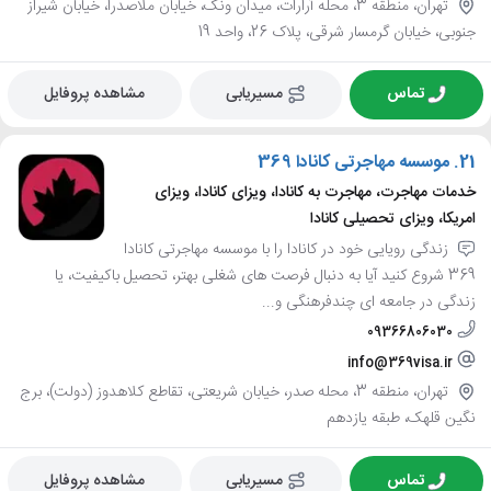
تهران، منطقه 3، محله آرارات، میدان ونک، خیابان ملاصدرا، خیابان شیراز
جنوبی، خیابان گرمسار شرقی، پلاک 26، واحد 19
تماس
مسیریابی
مشاهده پروفایل
21.
موسسه مهاجرتی کانادا 369
خدمات مهاجرت، مهاجرت به کانادا، ویزای کانادا، ویزای
امریکا، ویزای تحصیلی کانادا
زندگی رویایی خود در کانادا را با موسسه مهاجرتی کانادا
369 شروع کنید آیا به دنبال فرصت های شغلی بهتر، تحصیل باکیفیت، یا
زندگی در جامعه ای چندفرهنگی و...
09366806030
info@369visa.ir
تهران، منطقه 3، محله صدر، خیابان شریعتی، تقاطع کلاهدوز (دولت)، برج
نگین قلهک، طبقه یازدهم
تماس
مسیریابی
مشاهده پروفایل