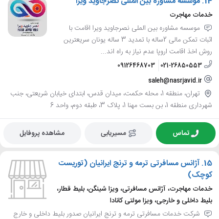
14.
موسسه مشاوره بین المللی نصرجاوید ویرا
خدمات مهاجرت
موسسه مشاوره بین الملی نصرجاوید ویرا اقامت با
اثبات تمکن مالی 2ساله با تمدید 3 ساله یونان سریعترین
روش اخذ اقامت اروپا عدم نیاز به راه اند...
09126468703
021-26850553
saleh@nasrjavid.ir
تهران، منطقه 1، محله حکمت، میدان قدس، ابتدای خیابان شریعتی، جنب
شهرداری منطقه 1، بن بست مهنا 1، پلاک 3، طبقه دوم، واحد 6
تماس
مسیریابی
مشاهده پروفایل
15.
آژانس مسافرتی ترمه و ترنج ایرانیان (توریست
کوچک)
خدمات مهاجرت، آژانس مسافرتی، ویزا شینگن، بلیط قطار،
بلیط داخلی و خارجی، ویزا مولتی کانادا
شرکت خدمات مسافرتی ترمه و ترنج ایرانیان صدور بلیط داخلی و خارج