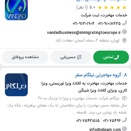
5.0
(1 نظر)
خدمات مهاجرت، ثبت شرکت
021-91301904
021-91018435
vandadbusiness@immigratingtoeurope.ir
تهران، منطقه 2، محله آسمان، سعادت آباد
تماس
مسیریابی
مشاهده پروفایل
8.
گروه مهاجرتی نیلگام سفر
خدمات مهاجرت، مهاجرت به کانادا، ویزا توریستی، ویزا
کاری، ویزای کانادا، ویزا شینگن
نیلگام، شرکت خدمات مهاجرت و ویزا با نزدیک به 20
سال سابقه، مسیر مهاجرت را برای متقاضیان نه یک معمای پرهزینه ، بلکه یک
نقشه راه روشن می بیند. فلسفه ...
021-75421515
021-75496
info@nilgam.com