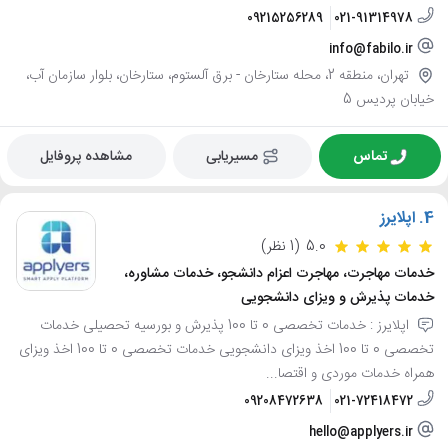
09215256289
021-91314978
info@fabilo.ir
تهران، منطقه 2، محله ستارخان - برق آلستوم، ستارخان، بلوار سازمان آب،
خیابان پردیس 5
تماس
مسیریابی
مشاهده پروفایل
4.
اپلایرز
5.0
(1 نظر)
خدمات مهاجرت، مهاجرت اعزام دانشجو، خدمات مشاوره،
خدمات پذیرش و ویزای دانشجویی
اپلایرز : خدمات تخصصی 0 تا 100 پذیرش و بورسیه تحصیلی خدمات
تخصصی 0 تا 100 اخذ ویزای دانشجویی خدمات تخصصی 0 تا 100 اخذ ویزای
همراه خدمات موردی و اقتصا...
09208472638
021-72418472
hello@applyers.ir