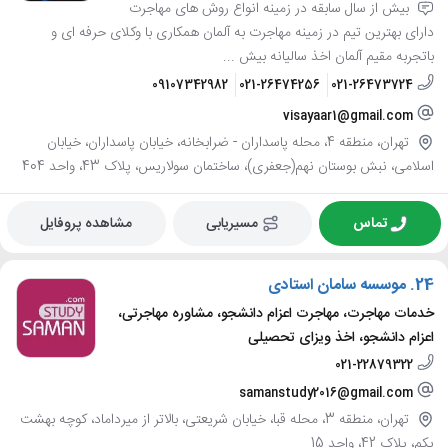
بیش از سال سابقه در زمینه انواع روش های مهاجرت
دارای بهترین تیم در زمینه مهاجرت به آلمان همکاری با وکلای حرفه ای و
باتجربه مقیم آلمان اخذ سالیانه بیش ...
09107342982
021-26474256
021-26473724
visayaar1@gmail.com
تهران، منطقه 4، محله پاسداران - ضرابخانه، خیابان پاسداران، خیابان
اسلامی، نبش بوستان نهم(جعفری)، ساختمان سولاریس، پلاک 43، واحد 404
تماس
مسیریابی
مشاهده پروفایل
24.
موسسه سامان استادی
خدمات مهاجرت، مهاجرت اعزام دانشجو، مشاوره مهاجرتی،
اعزام دانشجو، اخذ ویزای تحصیلی
021-22879322
samanstudy2016@gmail.com
تهران، منطقه 3، محله قبا، خیابان شریعتی، بالاتر از میرداماد، کوچه بهشت
یکم، پلاک 42، واحد 15