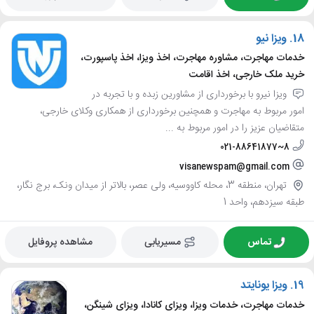
18.
ویزا نیو
خدمات مهاجرت، مشاوره مهاجرت، اخذ ویزا، اخذ پاسپورت،
خرید ملک خارجی، اخذ اقامت
ویزا نیرو با برخورداری از مشاورین زبده و با تجربه در
امور مربوط به مهاجرت و همچنین برخورداری از همکاری وکلای خارجی،
متقاضیان عزیز را در امور مربوط به ...
021-88641877~8
visanewspam@gmail.com
تهران، منطقه 3، محله کاووسیه، ولی عصر، بالاتر از میدان ونک، برج نگار،
طبقه سیزدهم، واحد 1
تماس
مسیریابی
مشاهده پروفایل
19.
ویزا یونایتد
خدمات مهاجرت، خدمات ویزا، ویزای کانادا، ویزای شینگن،