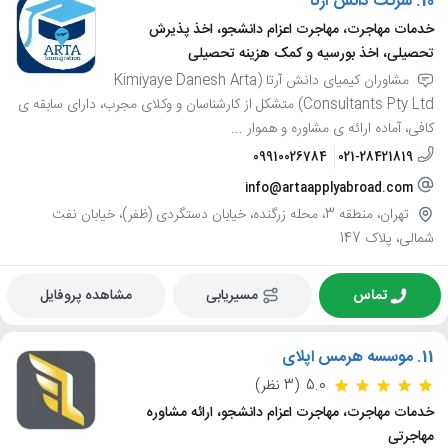
10.
شرکت دانش آرتا
خدمات مهاجرت، مهاجرت اعزام دانشجو، اخذ پذیرش
تحصیلی، اخذ بورسیه و کمک هزینه تحصیلی
مشاوران کیمیای دانش آرتا (Kimiyaye Danesh Arta
Consultants Pty Ltd) متشکل از کارشناسان و وکلای مجرب، دارای سابقه ی
کافی، آماده ارائه ی مشاوره و هموار ...
09910026784
021-28421819
info@artaapplyabroad.com
تهران، منطقه 3، محله زرگنده، خیابان دستگردی (ظفر)، خیابان نفت
شمالی، پلاک 147
تماس
مسیریابی
مشاهده پروفایل
11.
موسسه هرمس اپلای
5.0
(3 نظر)
خدمات مهاجرت، مهاجرت اعزام دانشجو، ارائه مشاوره
مهاجرتی