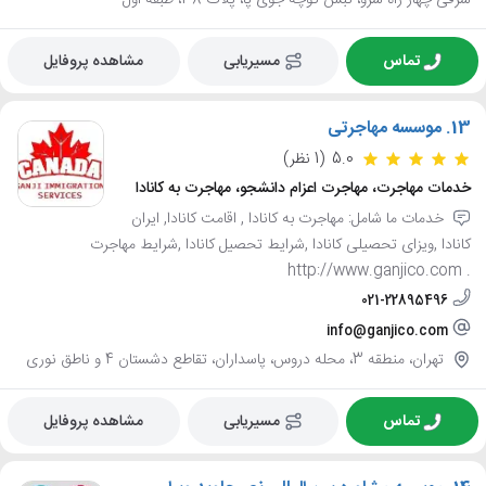
شرقی چهار راه سرو، نبش کوچه جوی پا، پلاک 38، طبقه اول
تماس
مسیریابی
مشاهده پروفایل
13.
موسسه مهاجرتی
5.0
(1 نظر)
خدمات مهاجرت، مهاجرت اعزام دانشجو، مهاجرت به کانادا
خدمات ما شامل: مهاجرت به کانادا , اقامت کانادا, ایران
کانادا ,ویزای تحصیلی کانادا ,شرایط تحصیل کانادا ,شرایط مهاجرت
. http://www.ganjico.com
021-22895496
info@ganjico.com
تهران، منطقه 3، محله دروس، پاسداران، تقاطع دشستان 4 و ناطق نوری
تماس
مسیریابی
مشاهده پروفایل