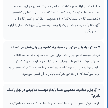
نظرات یا امتیاز کاربران نمایش داده می‌شود تا بتوانید با اطمینان بیشتری
با استفاده از فیلترهای منطقه، محله و فعالیت شغلی در این صفحه،
تصمیم بگیرید.
ابتدا موسسات نزدیک و مرتبط را پیدا کنید، سپس بر اساس تخصص
خدمات متداول دفاتر مهاجرتی در تهران
(تحصیلی، کاری، سرمایه‌گذاری) و همچنین نظرات و امتیاز کاربران،
گزینه‌ها را مقایسه و در نهایت با چند موسسه برای دریافت مشاوره اولیه
موسسات فعال در حوزه خدمات مهاجرت معمولاً ترکیبی از خدمات زیر را ارائه
تماس بگیرید.
می‌کنند:
مشاوره مهاجرت تحصیلی به کشورهایی مانند کانادا، استرالیا، آلمان و سایر
مقاصد پرطرفدار
دفاتر مهاجرتی در تهران معمولاً چه کشورهایی را پوشش می‌دهند؟
برنامه‌ریزی مهاجرت کاری، ارزیابی اولیه رزومه شغلی و معرفی برنامه‌های اسکیل
بیشتر موسسات مهاجرتی در تهران روی مقاصد پرتقاضا مانند کانادا،
ورکر و جاب آفر
استرالیا، برخی کشورهای اروپایی، بریتانیا و در مواردی آمریکا تمرکز
خدمات ویزا (ویزای توریستی، ویزای همراه، ویزای کار، ویزای تحصیلی و ویزای
دارند. برخی نیز در حوزه کشورهای آسیایی یا حوزه شنگن تخصص ویژه
سرمایه‌گذاری)
ارائه می‌کنند که در معرفی هر کسب‌وکار به آن اشاره می‌شود.
همراهی در تکمیل فرم‌ها، آماده‌سازی مدارک، نگارش انگیزه‌نامه و مکاتبات
رسمی
مشاوره حقوقی مهاجرت و پیگیری پرونده‌های رد شده یا پیچیده توسط وکلای
آیا برای مهاجرت تحصیلی حتماً باید از موسسه مهاجرتی در تهران کمک
مهاجرت
بگیرم؟
نکات مهم قبل از انتخاب خدمات مهاجرت در تهران
الزام قانونی وجود ندارد، اما استفاده از خدمات یک موسسه مهاجرتی یا
پیش از تماس با هر موسسه مهاجرتی در تهران، بهتر است چند نکته را