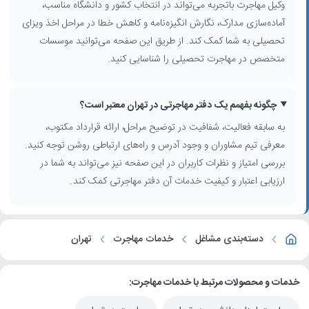
وکیل مهاجرت باتجربه می‌تواند در انتخاب کشور و دانشگاه مناسب،
بررسی کنید: میزان تجربه و سابقه فعالیت، تخصص موسسه در نوع مهاجرت
آماده‌سازی مدارک، نگارش انگیزه‌نامه و کاهش خطا در مراحل اخذ ویزای
مدنظر شما (تحصیلی، کاری، سرمایه‌گذاری)، شفافیت در توضیح مراحل و
تحصیلی به شما کمک کند. از طریق این صفحه می‌توانید موسسات
مدارک، و امتیاز و نظرات کاربران. هرچند جزئیات هزینه‌ها و درصد موفقیت
متخصص در مهاجرت تحصیلی را شناسایی کنید.
پرونده‌ها معمولاً به‌صورت عمومی اعلام نمی‌شود، اما می‌توانید با مقایسه
چند دفتر مهاجرتی و پرسیدن سوالات دقیق، تصویر روشن‌تری از روند
مهاجرت خود به دست آورید.
چگونه بفهمم یک دفتر مهاجرتی در تهران معتبر است؟
با استفاده از این صفحه، امکان مشاهده موقعیت جغرافیایی دفاتر بر روی
به سابقه فعالیت، شفافیت در توضیح مراحل، ارائه قرارداد مکتوب،
نقشه، دسترسی سریع به راه‌های ارتباطی و مقایسه تخصص‌ها فراهم است تا
معرفی تیم مشاوران و وجود آدرس و راه‌های ارتباطی روشن توجه کنید.
انتخاب موسسه مناسب برای
خدمات مهاجرت در تهران
برای شما ساده‌تر و
بررسی امتیاز و نظرات کاربران در این صفحه نیز می‌تواند به شما در
مطمئن‌تر شود.
ارزیابی اعتبار و کیفیت خدمات آن دفتر مهاجرتی کمک کند.
دسته‌بندی مشاغل
خدمات مهاجرت
تهران
خدمات و محصولات مرتبط با خدمات مهاجرت: