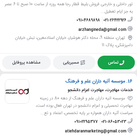
تور داخلی و خارجی فروش بلیط قطار رجا همه روزه از ساعت 10 صبح تا 6 عصر
به جز ایام تعطیل...
09104689898
021-26422926
arzhangineda@gmail.com
تهران، منطقه 9، محله دکتر هوشیار، خیابان استادمعین، نبش خیابان
دامپزشکی، پلاک 11
تماس
مسیریابی
مشاهده پروفایل
16.
موسسه آتیه داران علم و فرهنگ
خدمات مهاجرت، مهاجرت اعزام دانشجو
موسسه اتیه داران علم و فرهنگ از دهه 80 در زمینه
مهاجرت تحصیلی و اعزام دانشجو در تهران فعال بوده است،
سیاست آتیه داران همواره بر پایه تخصص، اعتماد و تع...
09102295377
021-86053023
atiehdaranmarketing@gmail.com