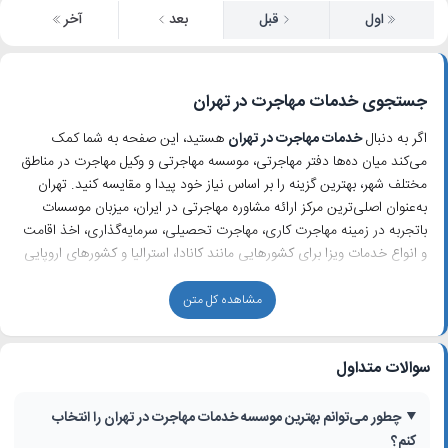
اول
قبل
بعد
آخر
جستجوی خدمات مهاجرت در تهران
اگر به دنبال
خدمات مهاجرت در تهران
هستید، این صفحه به شما کمک
می‌کند میان ده‌ها دفتر مهاجرتی، موسسه مهاجرتی و وکیل مهاجرت در مناطق
مختلف شهر، بهترین گزینه را بر اساس نیاز خود پیدا و مقایسه کنید. تهران
به‌عنوان اصلی‌ترین مرکز ارائه مشاوره مهاجرتی در ایران، میزبان موسسات
باتجربه در زمینه مهاجرت کاری، مهاجرت تحصیلی، سرمایه‌گذاری، اخذ اقامت
و انواع خدمات ویزا برای کشورهایی مانند کانادا، استرالیا و کشورهای اروپایی
است.
مشاهده کل متن
چطور در تهران موسسه مهاجرتی مناسب انتخاب کنیم؟
در صفحه نتایج جستجوی «خدمات مهاجرت در تهران» می‌توانید با استفاده
سوالات متداول
از فیلترهای استان، شهر، محدوده شهر، منطقه، محله، فعالیت شغلی و گزینه
«جستجوی اطراف من»، نزدیک‌ترین و معتبرترین ارائه‌دهندگان مشاوره
مهاجرت را پیدا کنید. برای هر کسب‌وکار، اطلاعاتی مانند نام موسسه، آدرس،
چطور می‌توانم بهترین موسسه خدمات مهاجرت در تهران را انتخاب
شماره تماس، دسته‌بندی (دفتر مهاجرتی، موسسه حقوقی، وکیل مهاجرت) و
کنم؟