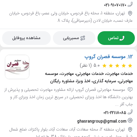
021-91070170
تهران، منطقه 1، محله باغ فردوس، خیابان ولی عصر، باغ فردوس، خیابان
عارف نسب، خیابان لادن (دبیرسیاقی)، پلاک 8
تماس
مسیریابی
مشاهده پروفایل
12.
موسسه قصران گروپ
5.0
(1 نظر)
خدمات مهاجرت، خدمات مهاجرتی، مهاجرت، موسسه
مهاجرتی، سرمایه گذاری، اخذ ویزا، مشاوره رایگان
موسسه مهاجرتی قصران گروپ ارائه مشاوره مهاجرت تحصیلی و پذیرش از
بهترین دانشگاه ها اخذ ویزای تحصیلی در سریع ترین زمان اخذ ویزای کار و
جاب آفر ...
021-22118085
ghasrangroup@gmail.com
تهران، منطقه 2، محله سعادت آباد، سعادت آباد، بلوار پاکنژاد، ضلع شمال