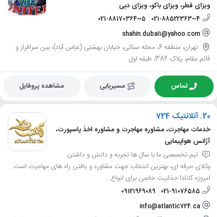
ویزای قطر، ویزای باکو، ویزای دبی
021-88170364~5
021-88522363~4
shahin.dubai1@yahoo.com
تهران، منطقه 6، محله سنائی، خیابان بهشتی (عباس آباد)، بین سرافراز و
قائم مقام، پلاک 382، طبقه اول
تماس
مسیریابی
مشاهده پروفایل
20.
آتلانتیک 724
خدمات مهاجرت، مشاوره مهاجرت و مشاوره اخذ پاسپورت،
آژانس هواپیمایی
تیم تخصصی ما با سال ها تجربه و دانش و داشتن
وکلای حرفه ای، بهترین انتخاب جهت مشاوره و یافتن راه های مهاجرت است.
امروزه کانادا جذابیت خاصی برای انواع...
09121969089
021-91076585
info@atlantic724.ca