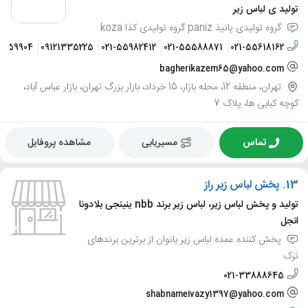
تولید ی لباس زیر
گروه تولیدی پانیذ paniz گروه تولیدی کذا koza
22459904
09121335225
021-55982412
021-55588871
021-55618162
bagherikazem65@yahoo.com
تهران، منطقه 12، محله بازار، 15 خرداد، بازار بزرگ تهران، بازار عباس آباد،
کوچه کبابی ها، پلاک 7
تماس
مسیریابی
مشاهده پروفایل
13.
پخش لباس زیر راز
تولید و پخش لباس زیر، لباس زیر برند nbb ینینجی بلادونا
انجل
پخش کننده عمده لباس زیر بانوان از برترین برندهای
ترک
021-33888645
shabnameivazy1397@yahoo.com