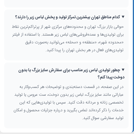
انعطاف‌پذیری در حداقل تعداد سفارش و شرایط ارسال به شهرهای دیگر
داشتن سابقه روشن در تولید شورت و سوتین ایرانی و ثبت نظر مشتریان قبلی
با استفاده از فیلترهای پیشرفته سایت، می‌توانید تولیدی‌های نزدیک به محل
کدام مناطق تهران بیشترین تمرکز تولید و پخش لباس زیر را دارند؟
فعالیت خود در تهران را بر اساس منطقه و محله پیدا کرده و بین چند گزینه،
حوالی بازار بزرگ تهران و محدوده‌های مرکزی شهر از پرتراکم‌ترین نقاط
از نظر تخصص (زنانه، مردانه، بچه‌گانه، لباس خواب، لباس راحتی) و نوع
برای تولیدی‌ها و عمده‌فروشی‌های لباس زیر هستند. با استفاده از فیلتر
همکاری (تولید، پخش، عمده‌فروشی) مقایسه کنید.
«محدوده شهر»، «منطقه» و «محله» می‌توانید به‌صورت دقیق
تولیدی‌های فعال در هر بخش تهران را پیدا کنید.
چطور تولیدی لباس زیر مناسب برای سفارش سایز بزرگ یا بدون
دوخت پیدا کنم؟
در این صفحه، در قسمت دسته‌بندی و توضیحات هر کسب‌وکار به
عباراتی مانند سایز بزرگ، لباس زیر بدون دوخت، ست عروس یا تولید
تخصصی زنانه و مردانه دقت کنید. سپس با تولیدی‌هایی که این
خدمات را ذکر کرده‌اند تماس بگیرید و درباره جزئیات محصول و امکان
تولید سفارشی سوال کنید.