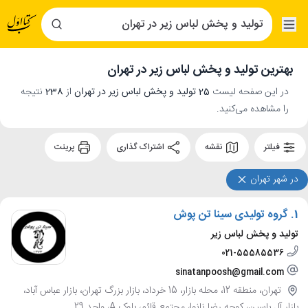
بهترین تولید و پخش لباس زیر در تهران
در این صفحه لیست
25 تولید و پخش لباس زیر در تهران
از
238
نتیجه
را مشاهده می‌کنید.
فیلتر
نقشه
اشتراک گذاری
پرینت
در شهر تهران
1.
گروه تولیدی سینا تن پوش
تولید و پخش لباس زیر
021-55585536
sinatanpoosh@gmail.com
تهران، منطقه 12، محله بازار، 15 خرداد، بازار بزرگ تهران، بازار عباس آباد،
بازار آل یاسین، کوچه رضا نانوا، مجتمع قائم، بلوک A، واحد 29