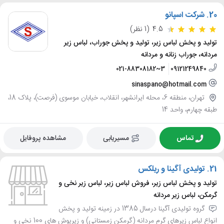
20.
شرکت اسپانو
4.5
(1 نظر)
تولید و پخش لباس زیر، تولید و پخش جوراب، لباس زیر
مردانه، جوراب زنانه و مردانه
021-88308182~3
09121249840
sinaspano@hotmail.com
تهران، منطقه 6، محله ایرانشهر، انقلاب، خیابان موسوی (فرصت)، پلاک 18،
طبقه چهارم، واحد 14
تماس
مسیریابی
مشاهده پروفایل
21.
تولیدی آگینا و ریلکس
تولید و پخش لباس زیر، فروش لباس زیر، لباس زیر نخی و
گرمکن، لباس زیر مردانه
گروه تولیدی آگینا درسال 1385 در زمینه تولید و پخش
انواع لباس زیرهای گرم مردانه (گرمکن زمستانی) و زیرپوش های 100 نخی و