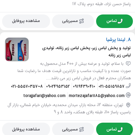
پاساژ حسن نژاد، طبقه دوم، پلاک 17
تماس
مسیریابی
مشاهده پروفایل
8.
لیندا پرشیا
تولید و پخش لباس زیر، پخش لباس زیر زنانه، تولیدی
لباس زیر زنانه
با سلام، تولید و عرضه بیش از 400 مدل محصول به
صورت عمده و با کیفیت مناسب و نازلترین قیمت هدف ما رضایت شما
همکاران محترم فعال در فروش لباس زیر می باشد....
021-55570357~8
09024953152
09194390410
021-55159857
torajjafari@yahoo.com
mortezajafari185@yahoo.com
تهران، منطقه 12، محله بازار، میدان محمدیه، خیابان خیام شمالی، بازار آل
یاسین، پاساژ 110، طبقه بالای همکف، واحد 8 و 9
تماس
مسیریابی
مشاهده پروفایل