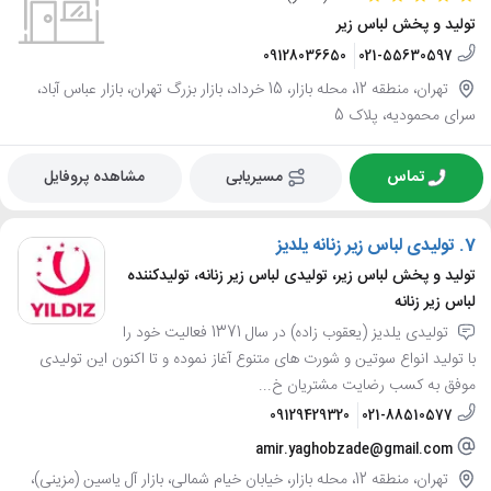
تولید و پخش لباس زیر
09128036650
021-55630597
تهران، منطقه 12، محله بازار، 15 خرداد، بازار بزرگ تهران، بازار عباس آباد،
سرای محمودیه، پلاک 5
تماس
مسیریابی
مشاهده پروفایل
7.
تولیدی لباس زیر زنانه یلدیز
تولید و پخش لباس زیر، تولیدی لباس زیر زنانه، تولیدکننده
لباس زیر زنانه
تولیدی یلدیز (یعقوب زاده) در سال 1371 فعالیت خود را
با تولید انواع سوتین و شورت های متنوع آغاز نموده و تا اکنون این تولیدی
موفق به کسب رضایت مشتریان خ...
09129429320
021-88510577
amir.yaghobzade@gmail.com
تهران، منطقه 12، محله بازار، خیابان خیام شمالی، بازار آل یاسین (مزینی)،