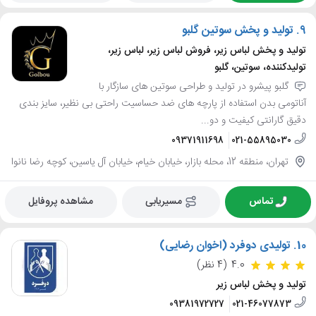
9.
تولید و پخش سوتین گلبو
تولید و پخش لباس زیر، فروش لباس زیر، لباس زیر،
تولیدکننده، سوتین، گلبو
گلبو پیشرو در تولید و طراحی سوتین های سازگار با
آناتومی بدن استفاده از پارچه های ضد حساسیت راحتی بی نظیر، سایز بندی
دقیق گارانتی کیفیت و دو...
09371911698
021-55895030
تهران، منطقه 12، محله بازار، خیابان خیام، خیابان آل یاسین، کوچه رضا نانوا
تماس
مسیریابی
مشاهده پروفایل
10.
تولیدی دوفرد (اخوان رضایی)
4.0
(4 نظر)
تولید و پخش لباس زیر
09381972727
021-46077873