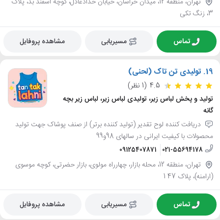
تهران، منطقه 12، میدان خراسان، خیابان حدادعادل، کوچه اسفند بد، پلاک
3، زنگ تکی
تماس
مسیریابی
مشاهده پروفایل
19.
تولیدی تن تاک (لحنی)
4.5
(1 نظر)
تولید و پخش لباس زیر، تولیدی لباس زیر، لباس زیر بچه
گانه
دریافت کننده لوح تقدیر (تولید کننده برتر) از صنف پوشاک جهت تولید
محصولات با کیفیت ایرانی در سالهای 98و99
09125407871
021-55694178
تهران، منطقه 12، محله بازار، چهارراه مولوی، بازار حضرتی، کوچه موسوی
(ارامنه)، پلاک 47 1
تماس
مسیریابی
مشاهده پروفایل