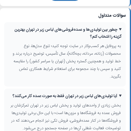
مراکز
فروش عمده لباس زیر
در تهران عمدتاً در حوالی بازار بزرگ،
محدوده‌های مرکزی و مناطق تجاری مستقر هستند. بسیاری از این واحدها
سوالات متداول
علاوه بر فروش حضوری، به عنوان
تولید کننده لباس زیر مردانه
و
تولیدی
لباس زیر زنانه
، سفارش عمده فروشگاه‌ها و مزون‌ها را از سراسر کشور تأمین
می‌کنند و محصولات خود را به شهرهای دیگر ارسال می‌نمایند.
چطور بین تولیدی‌ها و عمده‌فروشی‌های لباس زیر در تهران بهترین
گزینه را انتخاب کنم؟
در پروفایل هر کسب‌وکار می‌توانید به اطلاعاتی مانند آدرس دقیق، شماره
به پروفایل هر کسب‌وکار در سایت توجه کنید؛ تنوع مدل‌ها، نوع
تماس، معرفی برندهای تحت پوشش، سال تأسیس، و توضیحاتی درباره خط
محصولات (زنانه، مردانه، بچه‌گانه)، سال تأسیس، توضیح درباره برند و
تولید (مثلاً تولید لباس زیر بدون دوخت، سایز بزرگ، ست عروس، یا
پخش
لباس خواب زنانه
) دسترسی داشته باشید. ذکر مجوز فعالیت و سابقه کار،
خط تولید و همچنین گستره پخش (تهران یا سراسر کشور) را مقایسه
معیار مهمی برای انتخاب تأمین‌کننده معتبر در حوزه کارخانه تولید لباس زیر
کنید و سپس با چند مجموعه برای استعلام شرایط همکاری تماس
به‌شمار می‌آید.
بگیرید.
چگونه بهترین تولید و پخش لباس زیر در تهران را انتخاب کنیم؟
برای انتخاب همکاری مطمئن در زمینه
عمده فروشی لباس زیر
توجه به چند
آیا تولیدی‌های لباس زیر در تهران فقط به صورت عمده کار می‌کنند؟
نکته ضروری است:
بخش زیادی از واحدهای تولید و پخش لباس زیر در تهران تمرکزشان بر
بررسی تنوع
مدل لباس زیر جدید
، ست‌های زنانه و مردانه و انواع لباس راحتی
فروش عمده به فروشگاه‌ها و مزون‌ها است؛ با این حال برخی تولیدی‌ها
مطابقت کیفیت پارچه، دوخت و بسته‌بندی با بازار هدف شما
و فروشگاه‌ها در کنار عمده‌فروشی، فروش تکی نیز انجام می‌دهند که در
امکان سفارش عمده با طرح اختصاصی یا برند فروشگاه شما
توضیحات فعالیت شغلی آن‌ها در صفحه جستجو درج می‌شود.