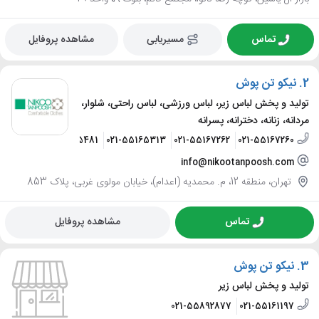
تماس
مسیریابی
مشاهده پروفایل
2.
نیکو تن پوش
تولید و پخش لباس زیر، لباس ورزشی، لباس راحتی، شلوار،
مردانه، زنانه، دخترانه، پسرانه
09195555481
021-55165313
021-55167262
021-55167260
info@nikootanpoosh.com
تهران، منطقه 12، م. محمدیه (اعدام)، خیابان مولوی غربی، پلاک 853
تماس
مشاهده پروفایل
3.
نیکو تن پوش
تولید و پخش لباس زیر
021-55892877
021-55161197