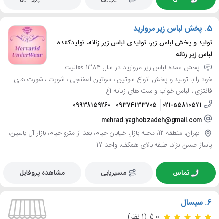
5.
پخش لباس زیر مروارید
تولید و پخش لباس زیر، تولیدی لباس زیر زنانه، تولیدکننده
لباس زیر زنانه
پخش عمده لباس زیر مروارید در سال 1384 فعالیت
خود را با تولید و پخش انواع سوتین ، سوتین اسفنجی ، شورت ، شورت های
فانتزی ، لباس خواب و ست های زنانه آغ...
09938159260
09374133705
021-55810571
mehrad.yaghobzadeh@gmail.com
تهران، منطقه 12، محله بازار، خیابان خیام، بعد از مترو خیام، بازار آل یاسین،
پاساژ حسن نژاد، طبقه بالای همکف، واحد 17
تماس
مسیریابی
مشاهده پروفایل
6.
سیسال
5.0
(1 نظر)