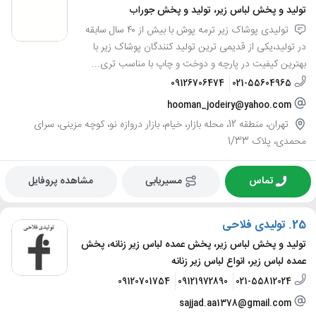
تولید و پخش لباس زیر، تولید و پخش جوراب
تولیدی پوشاک زیر ترمه پوش با بیش از ۴۰ سال سابقه
در تولید،یکی از قدیمی ترین تولید کنندگان پوشاک زیر با
بهترین کیفیت در پارچه و دوخت و چاپ با مناسب تری...
09126706474
021-55604965
hooman_jodeiry@yahoo.com
تهران، منطقه 12، محله بازار، خیام، بازار دروازه نو، کوچه مزینی، سرای
محمدی، پلاک 1/33
تماس
مسیریابی
مشاهده پروفایل
25.
تولیدی فلاحی
تولید و پخش لباس زیر، پخش عمده لباس زیر زنانه، پخش
عمده لباس زیر، انواع لباس زیر زنانه
09120701754
09121972890
021-55812024
sajjad.aa1378@gmail.com