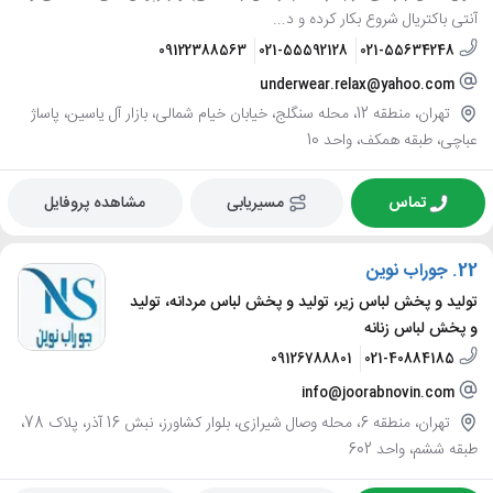
آنتی باکتریال شروع بکار کرده و د...
09122388563
021-55592128
021-55634248
underwear.relax@yahoo.com
تهران، منطقه 12، محله سنگلج، خیابان خیام شمالی، بازار آل یاسین، پاساژ
عباچی، طبقه همکف، واحد 10
تماس
مسیریابی
مشاهده پروفایل
22.
جوراب نوین
تولید و پخش لباس زیر، تولید و پخش لباس مردانه، تولید
و پخش لباس زنانه
09126788801
021-40884185
info@joorabnovin.com
تهران، منطقه 6، محله وصال شیرازی، بلوار کشاورز، نبش 16 آذر، پلاک 78،
طبقه ششم، واحد 602