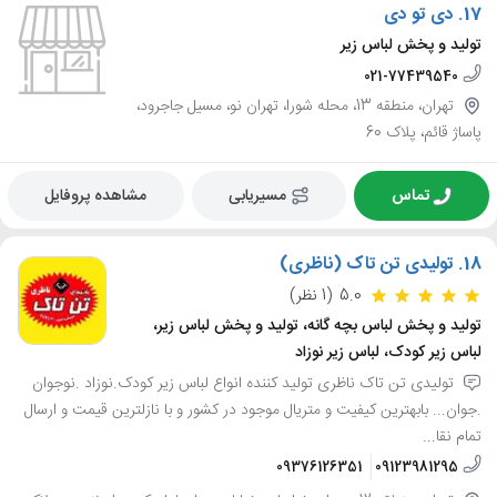
17.
دی تو دی
تولید و پخش لباس زیر
021-77439540
تهران، منطقه 13، محله شورا، تهران نو، مسیل جاجرود،
پاساژ قائم، پلاک 60
تماس
مسیریابی
مشاهده پروفایل
18.
تولیدی تن تاک (ناظری)
5.0
(1 نظر)
تولید و پخش لباس بچه گانه، تولید و پخش لباس زیر،
لباس زیر کودک، لباس زیر نوزاد
تولیدی تن تاک ناظری تولید کننده انواع لباس زیر کودک.نوزاد .نوجوان
.جوان... بابهترین کیفیت و متریال موجود در کشور و با نازلترین قیمت و ارسال
تمام نقا...
09376126351
09123981295