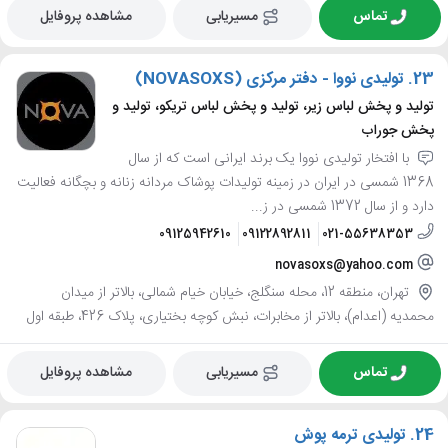
تماس
مسیریابی
مشاهده پروفایل
23.
تولیدی نووا - دفتر مرکزی (NOVASOXS)
تولید و پخش لباس زیر، تولید و پخش لباس تریکو، تولید و
پخش جوراب
با افتخار تولیدی نووا یک برند ایرانی است که از سال
1368 شمسی در ایران در زمینه تولیدات پوشاک مردانه زنانه و بچگانه فعالیت
دارد و از سال 1372 شمسی در ز...
09125942610
09122892811
021-55638353
novasoxs@yahoo.com
تهران، منطقه 12، محله سنگلج، خیابان خیام شمالی، بالاتر از میدان
محمدیه (اعدام)، بالاتر از مخابرات، نبش کوچه بختیاری، پلاک 426، طبقه اول
تماس
مسیریابی
مشاهده پروفایل
24.
تولیدی ترمه پوش