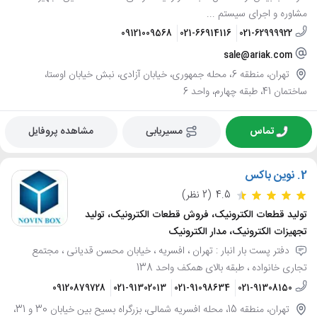
مشاوره و اجرای سیستم ...
09121009568
021-66914116
021-62999922
sale@ariak.com
تهران، منطقه 6، محله جمهوری، خیابان آزادی، نبش خیابان اوستا،
ساختمان 41، طبقه چهارم، واحد 6
تماس
مسیریابی
مشاهده پروفایل
2.
نوین باکس
4.5
(2 نظر)
تولید قطعات الکترونیک، فروش قطعات الکترونیک، تولید
تجهیزات الکترونیک، مدار الکترونیک
دفتر پست بار انبار : تهران ، افسریه ، خیابان محسن قدیانی ، مجتمع
تجاری خانواده ، طبقه بالای همکف واحد 138
09120879728
021-91302013
021-91098634
021-91308150
تهران، منطقه 15، محله افسریه شمالی، بزرگراه بسیح بین خیابان 30 و 31،