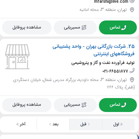
mfarshi@live.com
تهران، منطقه 3، محله امانیه
تماس
مسیریابی
مشاهده پروفایل
25.
شرکت بازرگانی بهران - واحد پشتیبانی
فروشگاههای اینترنتی
تولید فرآورده نفت و گاز و پتروشیمی
021-66551877
تهران، منطقه 3، محله داودیه، بزرگراه مدرس شمال، خیابان دستگردی
(ظفر)، پلاک ۲۶۶
تماس
مسیریابی
مشاهده پروفایل
اول
قبل
بعد
آخر