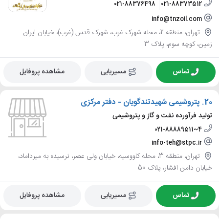
021-88376498
021-88373512
info@tnzoil.com
تهران، منطقه 2، محله شهرک غرب، شهرک قدس (غرب)، خیابان ایران
زمین، کوچه سوم، پلاک 3
تماس
مسیریابی
مشاهده پروفایل
20.
پتروشیمی شهیدتندگویان - دفتر مرکزی
تولید فرآورده نفت و گاز و پتروشیمی
021-88889511~4
info-teh@stpc.ir
تهران، منطقه 3، محله کاووسیه، خیابان ولی عصر، نرسیده به میرداماد،
خیابان دامن افشار، پلاک 50
تماس
مسیریابی
مشاهده پروفایل