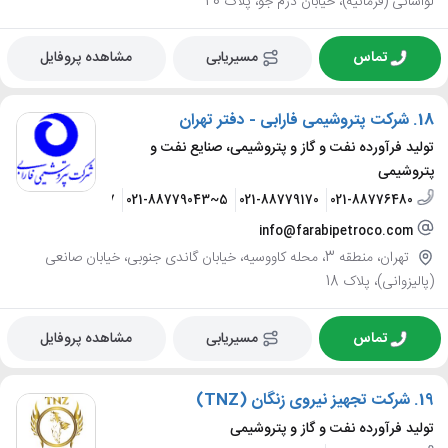
لواسانی (فرمانیه)، خیابان دژم جو، پلاک 40
تماس
مسیریابی
مشاهده پروفایل
18.
شرکت پتروشیمی فارابی - دفتر تهران
تولید فرآورده نفت و گاز و پتروشیمی، صنایع نفت و
پتروشیمی
021-88776476~7
021-88779043~5
021-88779170
021-88776480
info@farabipetroco.com
تهران، منطقه 3، محله کاووسیه، خیابان گاندی جنوبی، خیابان صانعی
(پالیزوانی)، پلاک 18
تماس
مسیریابی
مشاهده پروفایل
19.
شرکت تجهیز نیروی زنگان (TNZ)
تولید فرآورده نفت و گاز و پتروشیمی