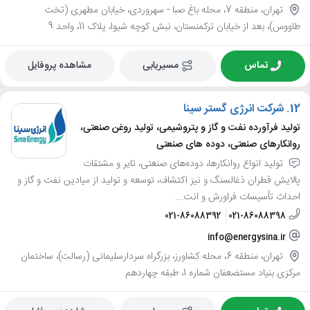
تهران، منطقه 7، محله باغ صبا - سهروردی، خیابان مطهری (تخت
طاووس)، بعد از خیابان ترکمنستان، نبش کوچه شیوا، پلاک 11، واحد 9
تماس
مسیریابی
مشاهده پروفایل
12.
شرکت انرژی گستر سینا
تولید فرآورده نفت و گاز و پتروشیمی، تولید روغن صنعتی،
روانکارهای صنعتی، دوده های صنعتی
تولید انواع روانکارها، دوده‌های صنعتی، تایر و مشتقات
پالایش قطران ذغالسنگ و نیز اکتشاف، توسعه و تولید از میادین نفت و گاز و
احداث تأسیسات فراورش و انت...
021-86088392
021-86088398
info@energysina.ir
تهران، منطقه 6، محله کشاورز، بزرگراه سردارسلیمانی (رسالت)، ساختمان
مرکزی بنیاد مستضعفان شماره 1، طبقه چهاردهم