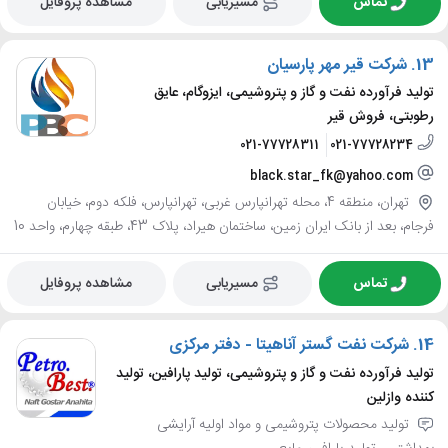
تماس
مسیریابی
مشاهده پروفایل
13.
شرکت قیر مهر پارسیان
تولید فرآورده نفت و گاز و پتروشیمی، ایزوگام، عایق
رطوبتی، فروش قیر
021-77728311
021-77728234
black.star_fk@yahoo.com
تهران، منطقه 4، محله تهرانپارس غربی، تهرانپارس، فلکه دوم، خیابان
فرجام، بعد از بانک ایران زمین، ساختمان هیراد، پلاک 43، طبقه چهارم، واحد 10
تماس
مسیریابی
مشاهده پروفایل
14.
شرکت نفت گستر آناهیتا - دفتر مرکزی
تولید فرآورده نفت و گاز و پتروشیمی، تولید پارافین، تولید
کننده وازلین
ﺗﻮﻟﯿﺪ ﻣﺤﺼﻮﻻت پتروﺷﯿمی و ﻣﻮاد اوﻟﯿﻪ آرایشی