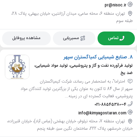
pr@nisoc.ir
تهران، منطقه 6، محله ساعی، میدان آرژانتین، خیابان بیهقی، پلاک 28،
طبقه سوم
تماس
مسیریابی
مشاهده پروفایل
8.
صنایع شیمیایی کمیاگستران سپهر
تولید فرآورده نفت و گاز و پتروشیمی، تولید مواد شیمیایی،
ضد یخ
احتراما"، به استحضار می رساند، شرکت کیمیاگستران
سپهر از سال 84 تا کنون به عنوان یکی از بزرگترین تولید کنندگان مواد
پتروشیمی، فعالیت گسترده ای در زمینه...
021-88545380~4
info@kimyagostaran.com
تهران، منطقه 7، محله نیلوفر، خیابان بهشتی (عباس آباد)، خیابان قنبرزاده،
خیابان خرمشهر، پلاک 222، ساختمان نگین سبز، طبقه پنجم