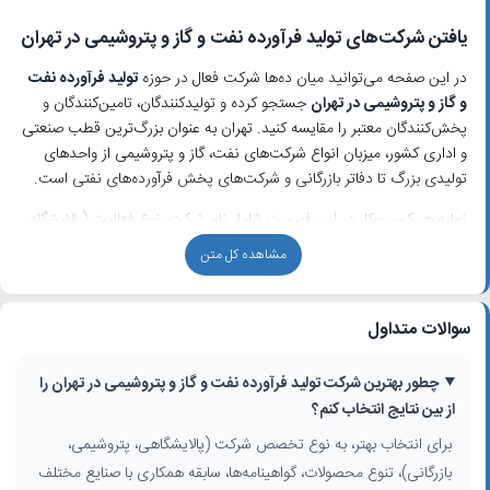
یافتن شرکت‌های تولید فرآورده نفت و گاز و پتروشیمی در تهران
در این صفحه می‌توانید میان ده‌ها شرکت فعال در حوزه
تولید فرآورده نفت
و گاز و پتروشیمی در تهران
جستجو کرده و تولیدکنندگان، تامین‌کنندگان و
پخش‌کنندگان معتبر را مقایسه کنید. تهران به عنوان بزرگ‌ترین قطب صنعتی
و اداری کشور، میزبان انواع شرکت‌های نفت، گاز و پتروشیمی از واحدهای
تولیدی بزرگ تا دفاتر بازرگانی و شرکت‌های پخش فرآورده‌های نفتی است.
نمایه هر کسب‌وکار در این فهرست شامل نام شرکت، نوع فعالیت (پالایشگاه،
پتروشیمی، تولید مواد اولیه شیمیایی، فروش محصولات نفتی و شیمیایی)،
مشاهده کل متن
آدرس دقیق، شماره تماس و توضیح کوتاهی از خدمات است تا خریداران مواد
پتروشیمی و متقاضیان همکاری صنعتی بتوانند انتخاب آگاهانه‌تری داشته
باشند.
سوالات متداول
دسته‌بندی شرکت‌های نفت، گاز و پتروشیمی در تهران
چطور بهترین شرکت تولید فرآورده نفت و گاز و پتروشیمی در تهران را
شرکت‌های فعال در حوزه تولیدکنندگان نفت تهران و فرآورده‌های شیمیایی
از بین نتایج انتخاب کنم؟
صنعتی معمولاً در چند گروه اصلی قرار می‌گیرند:
برای انتخاب بهتر، به نوع تخصص شرکت (پالایشگاهی، پتروشیمی،
پالایشگاه‌ها و واحدهای فرآوری نفت و گاز؛ تولید بنزین، گازوئیل، سوخت‌های
بازرگانی)، تنوع محصولات، گواهینامه‌ها، سابقه همکاری با صنایع مختلف
صنعتی و حلال‌ها