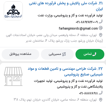
21.
شرکت ملی پالایش و پخش فرآورده های نفتی
ایران
تولید فرآورده نفت و گاز و پتروشیمی، وزارت نفت
021-88928220~9
farhanginiordc@gmail.com
تهران، منطقه 6، محله ولیعصر، میدان ولی عصر، خیابان استادنجات الهی
(ویلا)، خیابان ورشو، جنب پارک ورشو، پلاک 4، ساختمان غدیر
تماس
مسیریابی
مشاهده پروفایل
22.
شرکت طراحی مهندسی و تامین قطعات و مواد
شیمیایی صنایع پتروشیمی
تولید فرآورده نفت و گاز و پتروشیمی، تولید تجهیزات
پالایشگاهی نفت و گاز و پتروشیمی
021-88878911
تهران، منطقه 6، محله ساعی، خیابان گاندی، خیابان نهم، پلاک 38