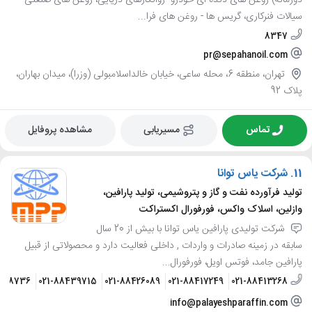
دوزمانه) روغن های دنده ای خودرو- روانکارهای دریایی، روغن های صنعتی
سیالات فنرکاری، گریس ها - روغن های فرا...
8347
pr@sepahanoil.com
تهران، منطقه 6، محله ساعی، خیابان خالداسلامبولی (وزرا)، میدان بهاران،
پلاک 92
تماس
مسیریابی
مشاهده پروفایل
11.
شرکت یاس توانا
تولید فرآورده نفت و گاز و پتروشیمی، تولید پارافین،
وازلین، اسلاک واکس، فورفورال اکستراکت
شرکت تولیدی پارافین یاس توانا با بیش از 20 سال
سابقه در زمینه صادرات و واردات , داخلی فعالیت دارد و محصولاتی از قبیل
پارافین جامد، فوتس اویل، فورفورال...
6028736
021-88439715
021-88426089
021-88417249
021-88413268
info@palayeshparaffin.com