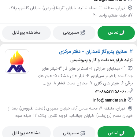
تهران، منطقه 3، محله امانیه، خیابان آفریقا (جردن)، خیابان گلشهر، پلاک
17، طبقه هفتم، واحد 20
تماس
مسیریابی
مشاهده پروفایل
2.
صنایع پتروگاز نامداران - دفتر مرکزی
تولید فرآورده نفت و گاز و پتروشیمی
"1- مبدلهای حرارتی 2- اسکرابر های گاز 3-فیلتر های
جداکننده یا فیلتر سپرایتور 4- فیلر های خشک 5- هیتر های
برقی 6- هیتر های گازی 7- مخازن تحت فشار 8- تج...
021-88522258~60
info@namdaran.ir
تهران، منطقه 7، محله عباس آباد، خیابان مطهری (تخت طاووس)، بعد از
خیابان مفتح (روزولت)، خیابان جهانتاپ، کوچه نقدی، پلاک 12، طبقه سوم
تماس
مسیریابی
مشاهده پروفایل