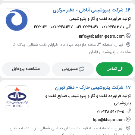
16.
شرکت پتروشیمی آبادان - دفتر مرکزی
تولید فرآورده نفت و گاز و پتروشیمی
021-22222122
021-22221121
021-22251217
021-22229067
021-22253010
info@abadan-petro.com
تهران، منطقه 3، محله داودیه، میرداماد، خیابان نفت شمالی، پلاک 6،
ساختمان پتروشیمی آبادان
تماس
مسیریابی
مشاهده پروفایل
17.
شرکت پتروشیمی خارک - دفتر تهران
تولید فرآورده نفت و گاز و پتروشیمی، صنایع نفت و
پتروشیمی
021-22816103~5
kpc@khapc.com
تهران، منطقه 1، محله فرمانیه، خیابان دیباجی شمالی، نرسیده به خیابان