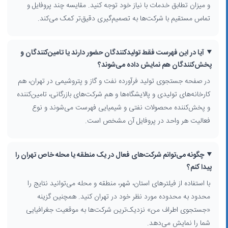
و میزان تطابق خدمات با نیاز خود توجه کنید. مقایسه چند پروفایل و
کارخانه‌های پتروشیمی؛ تولید پلیمرها، انواع رزین، مواد اولیه پلاستیک و مواد
تماس مستقیم با شرکت‌ها به تصمیم‌گیری دقیق‌تر کمک می‌کند.
شیمیایی پایه
شرکت‌های بازرگانی و پخش فرآورده نفتی در تهران؛ تامین داخلی و صادراتی
محصولات
آیا در این فهرست فقط تولیدکنندگان حضور دارند یا تامین‌کنندگان و
واحدهای تخصصی تولید مواد اولیه شیمیایی برای صنایع رنگ، پلاستیک،
پخش‌کنندگان هم نمایش داده می‌شوند؟
لاستیک، نساجی و شوینده‌ها
در صفحه جستجوی تولید فرآورده نفت و گاز و پتروشیمی در تهران، هم
بسیاری از این مجموعه‌ها تحت نظارت استانداردهای ایمنی و کیفیت ملی و
بین‌المللی فعالیت کرده و دارای مجوزهای تخصصی در حوزه نفت و گاز
کارخانه‌های تولیدی و پالایشگاه‌ها و هم شرکت‌های بازرگانی، تامین‌کننده
هستند.
و پخش‌کننده محصولات نفتی و شیمیایی فهرست می‌شوند و نوع
فعالیت هر واحد در پروفایل آن مشخص است.
نحوه استفاده از فیلترها برای جستجوی دقیق‌تر در تهران
برای یافتن مناسب‌ترین شرکت
تولید فرآورده نفت و گاز و پتروشیمی در
تهران
می‌توانید از فیلترهای پیشرفته جستجو استفاده کنید. امکان محدود
چگونه می‌توانم شرکت‌های فعال در یک منطقه یا محله خاص تهران را
کردن نتایج بر اساس استان و شهر، انتخاب منطقه و محله‌های مختلف تهران
پیدا کنم؟
(مانند جاده مخصوص، شهرک صنعتی شمس‌آباد، منطقه تهران‌پارس، اطراف
با استفاده از فیلترهای استان، شهر، منطقه و محله می‌توانید نتایج را
کهریزک و...) و همچنین فیلتر بر اساس نوع فعالیت شغلی فراهم است. گزینه
محدود به محدوده مورد نظر خود در تهران کنید. همچنین گزینه
«جستجوی اطراف من» نیز کمک می‌کند نزدیک‌ترین تامین‌کنندگان
«جستجوی اطراف من» نزدیک‌ترین شرکت‌ها به موقعیت جغرافیایی
محصولات نفتی و شیمیایی را روی نقشه بیابید.
شما را نمایش می‌دهد.