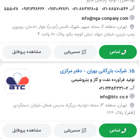
ﺑﻬﺪاشتی ، تولید پارافین مایع
126555028
09121328666
09121062861
021-88372805
021-88570546
info@nga-company.com
تهران، منطقه 2، محله سپهر، شهرک قدس (غرب)، بلوار دادمان، روبروی
پمپ بنزین، خیابان جهاد، نبش کوچه یکم، پلاک 10، واحد 4
تماس
مسیریابی
مشاهده پروفایل
15.
شرکت بازرگانی بهران - دفتر مرکزی
تولید فرآورده نفت و گاز و پتروشیمی
021-22254331~2
info@btc.co.ir
تهران، منطقه 3، محله داودیه، بزرگراه مدرس شمال، خیابان دستگردی
(ظفر)، پلاک ۲۶۶
تماس
مسیریابی
مشاهده پروفایل