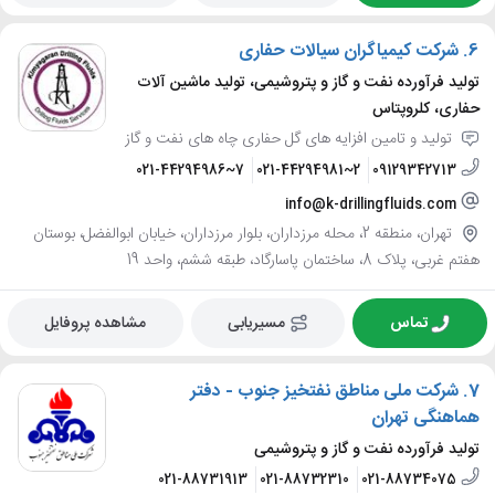
6.
شرکت کیمیاگران سیالات حفاری
تولید فرآورده نفت و گاز و پتروشیمی، تولید ماشین آلات
حفاری، کلروپتاس
تولید و تامین افزایه های گل حفاری چاه های نفت و گاز
021-44294986~7
021-44294981~2
09129342713
info@k-drillingfluids.com
تهران، منطقه 2، محله مرزداران، بلوار مرزداران، خیابان ابوالفضل، بوستان
هفتم غربی، پلاک 8، ساختمان پاسارگاد، طبقه ششم، واحد 19
تماس
مسیریابی
مشاهده پروفایل
7.
شرکت ملی مناطق نفتخیز جنوب - دفتر
هماهنگی تهران
تولید فرآورده نفت و گاز و پتروشیمی
021-88731913
021-88732310
021-88734075