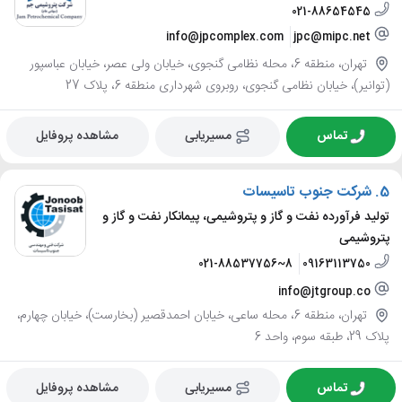
021-88654545
info@jpcomplex.com
jpc@mipc.net
تهران، منطقه 6، محله نظامی گنجوی، خیابان ولی عصر، خیابان عباسپور
(توانیر)، خیابان نظامی گنجوی، روبروی شهرداری منطقه 6، پلاک 27
تماس
مسیریابی
مشاهده پروفایل
5.
شرکت جنوب تاسیسات
تولید فرآورده نفت و گاز و پتروشیمی، پیمانکار نفت و گاز و
پتروشیمی
021-88537756~8
09163113750
info@jtgroup.co
تهران، منطقه 6، محله ساعی، خیابان احمدقصیر (بخارست)، خیابان چهارم،
پلاک 29، طبقه سوم، واحد 6
تماس
مسیریابی
مشاهده پروفایل