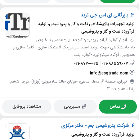
3.
بازرگانی ای اس جی ترید
تولید تجهیزات پالایشگاهی نفت و گاز و پتروشیمی، تولید
فرآورده نفت و گاز و پتروشیمی
انواع گوگرد گرانول پودری- کلوخه ایی- عدسی با خلوص
بالا پالایشگاهی جهت تولید اسید سولفوریک لاستیک سازی - کاغذ سازی و
همچنین گوگرد میکرونیزه -گوگرد بنت...
021-87700025
021-88559667
info@esgtrade.com
تهران، منطقه 6، محله ساعی، خیابان خالداسلامبولی (وزرا)، کوچه ششم،
پلاک 10، واحد 3
تماس
مسیریابی
مشاهده پروفایل
4.
شرکت پتروشیمی جم - دفتر مرکزی
تولید فرآورده نفت و گاز و پتروشیمی