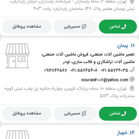
تهران، منطقه 4، محله پاسداران - ضرابخانه، پاسداران، خیابان پایدارفرد،
نبش بوستان هفتم، پلاک 146، ساختمان پایدارفرد، واحد 403
تماس
مسیریابی
مشاهده پروفایل
11.
پیمان
تعمیر ماشین آلات صنعتی، فروش ماشین آلات صنعتی،
ماشین آلات تراشکاری و قالب سازی، لودر
09121146587
021-55745408
021-55736035
nourani2007@yahoo.com
تهران، منطقه 10، محله بریانک، قزوین، چهارراه حاشیه پل نواب، نبش کوچه
مجدزاده، پلاک 583
تماس
مسیریابی
مشاهده پروفایل
12.
شهباز