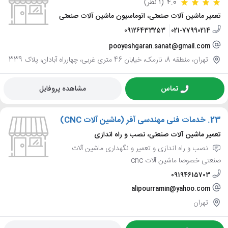
4.0
(1 نظر)
تعمیر ماشین آلات صنعتی، اتوماسیون ماشین آلات صنعتی
09126433253
021-77990214
pooyeshgaran.sanat@gmail.com
تهران، منطقه 8، نارمک، خیابان 46 متری غربی، چهارراه آبادان، پلاک 339
تماس
مشاهده پروفایل
23.
خدمات فنی مهندسی آفر (ماشین آلات CNC)
تعمیر ماشین آلات صنعتی، نصب و راه اندازی
نصب و راه اندازی و تعمیر و نگهداری ماشین آلات
صنعتی خصوصا ماشین آلات cnc
09194615703
alipourramin@yahoo.com
تهران