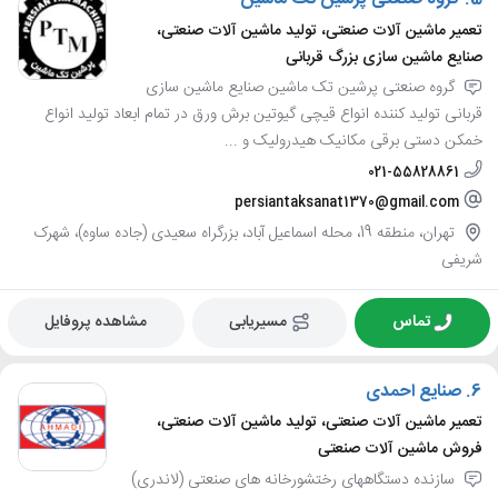
5.
گروه صنعتی پرشین تک ماشین
تعمیر ماشین آلات صنعتی، تولید ماشین آلات صنعتی،
صنایع ماشین سازی بزرگ قربانی
گروه صنعتی پرشین تک ماشین صنایع ماشین سازی
قربانی تولید کننده انواع قیچی گیوتین برش ورق در تمام ابعاد تولید انواع
خمکن دستی برقی مکانیک هیدرولیک و ...
021-55828861
persiantaksanat1370@gmail.com
تهران، منطقه 19، محله اسماعیل آباد، بزرگراه سعیدی (جاده ساوه)، شهرک
شریفی
تماس
مسیریابی
مشاهده پروفایل
6.
صنایع احمدی
تعمیر ماشین آلات صنعتی، تولید ماشین آلات صنعتی،
فروش ماشین آلات صنعتی
سازنده دستگاههای رختشورخانه های صنعتی (لاندری)