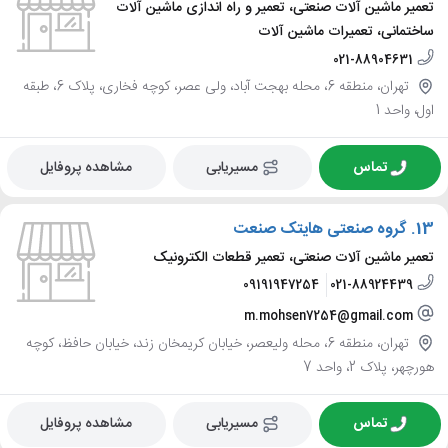
تعمیر ماشین آلات صنعتی، تعمیر و راه اندازی ماشین آلات
ساختمانی، تعمیرات ماشین آلات
021-88904631
تهران، منطقه 6، محله بهجت آباد، ولی عصر، کوچه فخاری، پلاک 6، طبقه
اول، واحد 1
تماس
مسیریابی
مشاهده پروفایل
13.
گروه صنعتی هایتک صنعت
تعمیر ماشین آلات صنعتی، تعمیر قطعات الکترونیک
09191947254
021-88924439
m.mohsen7254@gmail.com
تهران، منطقه 6، محله ولیعصر، خیابان کریمخان زند، خیابان حافظ، کوچه
هورچهر، پلاک 2، واحد 7
تماس
مسیریابی
مشاهده پروفایل