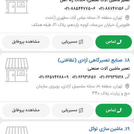
تعمیر ماشین آلات صنعتی، احداث راه آهن
021-88544775~6
021-88747156
تهران، منطقه 7، محله عباس آباد، مطهری (تخت
طاووس)، خیابان میرعماد، کوچه یازدهم، پلاک 21، طبقه همکف
تماس
مسیریابی
مشاهده پروفایل
18.
صنایع تعمیرگاهی آزادی (نظافتی)
تعمیر ماشین آلات صنعتی
021-66574688~9
021-66931657
021-66939728
تهران، منطقه 10، محله سلسبیل، آزادی، روبروی سازمان
حج و زیارت، پلاک 340
تماس
مسیریابی
مشاهده پروفایل
19.
ماشین سازی توکل