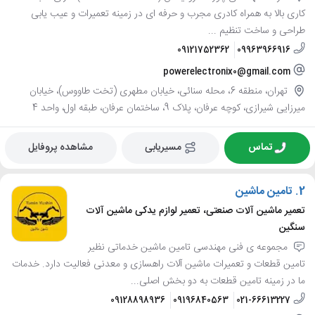
کاری بالا به همراه کادری مجرب و حرفه ای در زمینه تعمیرات و عیب یابی
طراحی و ساخت تنظیم ...
09121752362
09963966916
powerelectronix0@gmail.com
تهران، منطقه 6، محله سنائی، خیابان مطهری (تخت طاووس)، خیابان
میرزایی شیرازی، کوچه عرفان، پلاک 9، ساختمان عرفان، طبقه اول، واحد 4
تماس
مسیریابی
مشاهده پروفایل
2.
تامین ماشین
تعمیر ماشین آلات صنعتی، تعمیر لوازم یدکی ماشین آلات
سنگین
مجموعه ی فنی مهندسی تامین ماشین خدماتی نظیر
تامین قطعات و تعمیرات ماشین آلات راهسازی و معدنی فعالیت دارد. خدمات
ما در زمینه تامین قطعات به دو بخش اصلی...
09128898936
09196840563
021-66613227