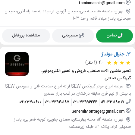
taminmashin@gmail.com
تهران، منطقه 10، محله جی، خیابان قزوین، نرسیده به سه راه آذری، خیابان
سبحانی، پاساژ میلاد قائم، واحد 103
تماس
مسیریابی
مشاهده پروفایل
3.
جنرال مونتاژ
4.0
(1 نظر)
تعمیر ماشین آلات صنعتی، فروش و تعمیر الکتروموتور،
گیربکس صنعتی
عرضه انواع موتر گیربکس SEW ارائه انواع خدمات فنی و سرویس SEW
با بیش از نیم قرن سابقه درخشان در قلب بازار سعدی
09123300600
021-33940187
021-33996242
021-33118517
GeneralMontage@gmail.com
تهران، منطقه 12، محله بهارستان، سعدی جنوبی، کوچه فخرایی، پاساژ
صدیقی نژاد، پلاک ۳۱، طبقه زیرهمکف