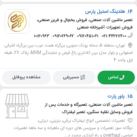
14.
هلدینگ استیل پارس
تعمیر ماشین آلات صنعتی، فروش یخچال و فریزر صنعتی،
فروش تجهیزات آشپزخانه صنعتی
09190120963
09120269062
09120451061
021-44277400
تهران، منطقه 5، محله پونک جنوبی، بزرگراه همت غرب، بین بزرگراه اشرفی
اصفهانی و بلوار عدل، بین کلانتری باغ فیض و نمایندگی MVM، پلاک 27، طبقه
اول، واحد 4
تماس
مسیریابی
مشاهده پروفایل
15.
پاور پارت
تعمیر ماشین آلات صنعتی، تعمیرگاه و خدمات پس از
فروش وسایل نقلیه سنگین، تعمیر لیفتراک
تعمیرات تخصصی انواع لیفتراک برقی، بنزینی، دیزلی،
دوگانه سوز تعمیرات و سرویس های دوره ای ماهیانه و سه ماهه تعمیرات
اساسی overhaul و راه اندازی مجدد د...