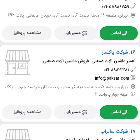
021-55889759
تهران، منطقه 19، محله نعمت آباد، نعمت آباد، خیابان طالقانی، پلاک 692
تماس
مسیریابی
مشاهده پروفایل
16.
شرکت پاکسار
تعمیر ماشین آلات صنعتی، فروش ماشین آلات صنعتی
021-88822381
info@paksar.com
تهران، منطقه 7، محله امجدیه، کریمخان زند، خیابان خردمند جنوبی، پلاک
56، طبقه چهارم، واحد 11
تماس
مسیریابی
مشاهده پروفایل
17.
شرکت ساتراپ