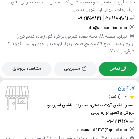
با نیم قرن سابقه، تولید و تعمیر ماشین آلات صنعتی، تاسیسات حراتی مانن
دیگ بخارف فروش لباسشویی صنعتی
09121257831
021-66802891
info@ahmadi-ind.com
تهران، منطقه 18، محله هفده شهریور، بزرگراه فتح (جاده قدیم کرج)،
روبروی خیابان فتح 29، مجتمع صنعتی بهکاران، خیابان جوشن، نبش کوچه 3
شرقی، پلاک 7
تماس
مسیریابی
مشاهده پروفایل
7.
کارزان
1.0
(1 نظر)
تعمیر ماشین آلات صنعتی، تعمیرات ماشین اسپرسو،
فروش و تعمیر لوازم برقی
09011119428
ehsanabdi1371@gmail.com
تهران، منطقه 4، محله مجیدیه و شمس آباد، بزرگراه سردار سلیمانی، جنب