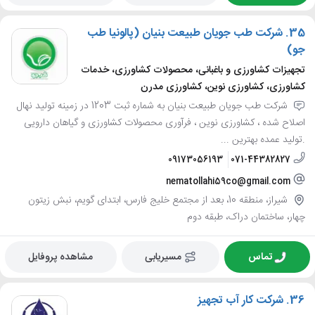
35.
شرکت طب جویان طبیعت بنیان (پالونیا طب
جو)
تجهیزات کشاورزی و باغبانی، محصولات کشاورزی، خدمات
کشاورزی، کشاورزی نوین، کشاورزی مدرن
شرکت طب جویان طبیعت بنیان به شماره ثبت 1203 در زمینه تولید نهال
اصلاح شده ، کشاورزی نوین ، فرآوری محصولات کشاورزی و گیاهان دارویی
.تولید عمده بهترین ...
09173056193
071-44382827
nematollahi59co@gmail.com
شیراز، منطقه 10، بعد از مجتمع خلیج فارس، ابتدای گویم، نبش زیتون
چهار، ساختمان دراک، طبقه دوم
تماس
مسیریابی
مشاهده پروفایل
36.
شرکت کار آب تجهیز