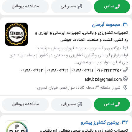
تماس
مسیریابی
مشاهده پروفایل
31.
مجموعه آبرسان
تجهیزات کشاورزی و باغبانی، تجهیزات آبرسانی و آبیاری و
زه کشی، کشت و صنعت، اتصالات جوشی
بزرگترین و کاملترین مجموعه فروش و پخش مرتبط با
لوله ولوازم آبرسانی و آبیاری کشاورزی و صنعتی در کشور از جمله : لوله های
پلی اتیلن ، نوار تیپ ، لوله های...
09178006943
09178006942
09178006941
071-32233656
adv.bzd@gmail.com
شیراز، منطقه 3، محله کانادا، بلوار نصر، خیابان کسری
تماس
مسیریابی
مشاهده پروفایل
32.
پرشین کشاورز پیشرو
تجهیزات کشاورزی و باغبانی، قیچی باغبانی، اره باغبانی،