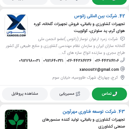
42.
شرکت بین المللی زانوس
تجهیزات کشاورزی و باغبانی، فروش تجهیزات گلخانه، کوره
هوای گرم، پد سلولزی، کوکوپیت
شرکت زمرد ارغوان نوساز (زانوس )عضو انجمن ملی
گلخانه سازان ایران و سازمان نظام مهندسی کشاورزی و منابع طبیعی کل کشور
طراح مجری و سازنده انواع سازه های گ...
09127980031
09121640321
026-44384236
026-44384206
xanoosit7@gmail.com
کرج، چهارباغ، شهرک طاووسیه، خیابان سوم
تماس
مسیریابی
مشاهده پروفایل
43.
شرکت توسعه فناوری مهرآوین
تجهیزات کشاورزی و باغبانی، تولید کننده سنسورهای
صنعتی کشاورزی