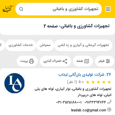
تجهیزات کشاورزی و باغبانی
- صفحه 2
تجهیزات آبرسانی و آبیاری و زه کشی
سمپاش
خدمات کشاورزی
ک
فیلتر
نقشه
اشتراک گذاری
پرینت
26.
شرکت تولیدی بازرگانی لیداب
5.0
(1 نظر)
تجهیزات کشاورزی و باغبانی، نوار آبیاری، لوله های پلی
اتیلن، لوله های دریپردار
031-35251880~1
09133394744
leadab.co@gmail.com