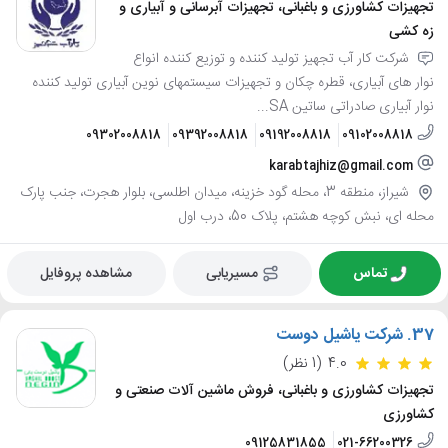
تجهیزات کشاورزی و باغبانی، تجهیزات آبرسانی و آبیاری و
زه کشی
شرکت کار آب تجهیز تولید کننده و توزیع کننده انواع
نوار های آبیاری، قطره چکان و تجهیزات سیستمهای نوین آبیاری تولید کننده
نوار آبیاری صادراتی ساتین SA...
09302008818
09392008818
09192008818
09102008818
karabtajhiz@gmail.com
شیراز، منطقه 3، محله گود خزینه، میدان اطلسی، بلوار هجرت، جنب پارک
محله ای، نبش کوچه هشتم، پلاک 50، درب اول
تماس
مسیریابی
مشاهده پروفایل
37.
شرکت یاشیل دوست
4.0
(1 نظر)
تجهیزات کشاورزی و باغبانی، فروش ماشین آلات صنعتی و
کشاورزی
09125831855
021-66200326