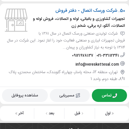
50.
شرکت ورسک اتصال - دفتر فروش
تجهیزات کشاورزی و باغبانی، لوله و اتصالات، فروش لوله و
اتصالات، آلکو، اره برقی، شخم زن
شرکت تولیدی صنعتی ورسک اتصال در سال ۱۳۸۱ با
فروش تجهیزات ابیاری و صنعتی فعالیت خود را اغاز نمود. این شرکت در سال
۱۳۸۴ با توجه به نیاز کشاورزان و پیمان...
09121978137
021-33112341
info@vereskettesal.com
تهران، منطقه 12، محله پامنار، چهارراه گلوبندک، ساختمان محمدی، پلاک
891، طبقه دوم، واحد 1
تماس
مسیریابی
مشاهده پروفایل
اول
قبل
بعد
آخر