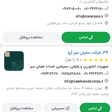
ماشینهای کشاورزی ت...
09184050080
081-32641180
info@iranaryasa.ir
همدان، بلوار بدیع الزمان، جنب پل هوایی
تماس
مشاهده پروفایل
34.
شرکت سایبان سبز آریا
5.0
(1 نظر)
تجهیزات کشاورزی و باغبانی، سمپاشی، احداث فضای سبز
09124136191
09125545188
021-44237261
info@sayebansabzariya.ir
تهران، منطقه 11، محله حر، ستارخان، خیابان دستبند غربی، مجتمع تجاری
توحید، طبقه اول، واحد 203
تماس
مسیریابی
مشاهده پروفایل