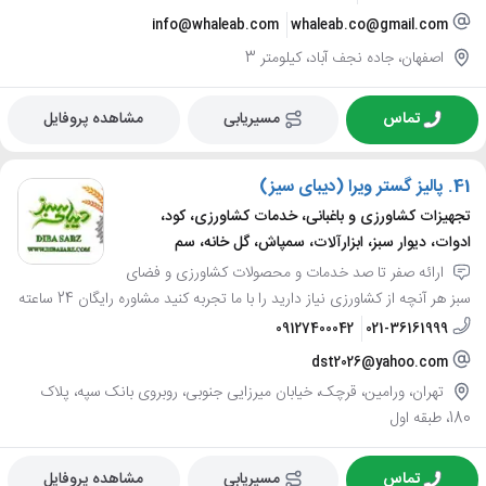
info@whaleab.com
whaleab.co@gmail.com
اصفهان، جاده نجف آباد، کیلومتر 3
تماس
مسیریابی
مشاهده پروفایل
41.
پالیز گستر ویرا (دیبای سیز)
تجهیزات کشاورزی و باغبانی، خدمات کشاورزی، کود،
ادوات، دیوار سبز، ابزارآلات، سمپاش، گل خانه، سم
ارائه صفر تا صد خدمات و محصولات کشاورزی و فضای
سبز هر آنچه از کشاورزی نیاز دارید را با ما تجربه کنید مشاوره رایگان 24 ساعته
09127400042
021-36161999
dst2026@yahoo.com
تهران، ورامین، قرچک، خیابان میرزایی جنوبی، روبروی بانک سپه، پلاک
180، طبقه اول
تماس
مسیریابی
مشاهده پروفایل