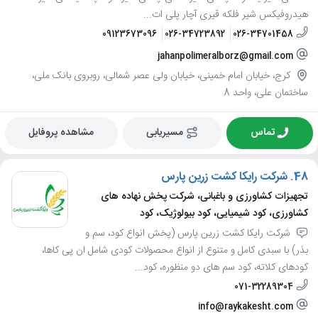
هیدروفیکس شیر فلکه قیری آچار پلی ات...
09123673096
026-34723892
026-34701458
jahanpolimeralborz@gmail.com
کرج، خیابان امام خمینی، خیابان ولی عصر شمالی، روبروی بانک ملی،
ساختمان علی، واحد 8
تماس
مسیریابی
مشاهده پروفایل
48.
شرکت رایکا کشت زرین پارس
تجهیزات کشاورزی و باغبانی، شرکت پخش نهاده های
کشاورزی، کود شیمیایی، کود بیولوژیک، کود
شرکت رایکا کشت زرین پارس (پخش انواع کود، سم و
بذر) با سبدی کامل و متنوع از انواع محصولات کودی شامل ان پی کاها،
کودهای کلاته، کود سم های دو منظوره، کود...
071-32289304
info@raykakesht.com