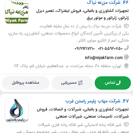
46.
شرکت مزرعه نیاک
تجهیزات کشاورزی و باغبانی، فروش لیفتراک، تعمیر دیزل
ژنراتور، ژنراتور و موتور برق
شرکت مزرعه نیاک با بیش از ده سال سابقه فعالیت،
یکی از بزرگترین تأمین کنندگان انواع محصولات صنعتی، کشاورزی، راه سازی،
خانگی، اعم از الکترو موتور، الکتر...
09199217210
021-55960750
info@niyakfarm.com
تهران، منطقه 20، محله سرتخت، م. عبدالعظیم، خیابان قم، پلاک 112
تماس
مسیریابی
مشاهده پروفایل
47.
شرکت مهاب پلیمر راستن غرب
تجهیزات کشاورزی و باغبانی، شیرآلات و اتصالات، فروش
شیرآلات، تاسیسات صنعتی، شیرآلات صنعتی
شیر فلکه زبانه لاستیکی شیر فلکه زبانه فلزی شیرالات
صنعتی شیر یکطرفه چدنی شیر صافی چدنی شیر حوضچه دیسکی شیر