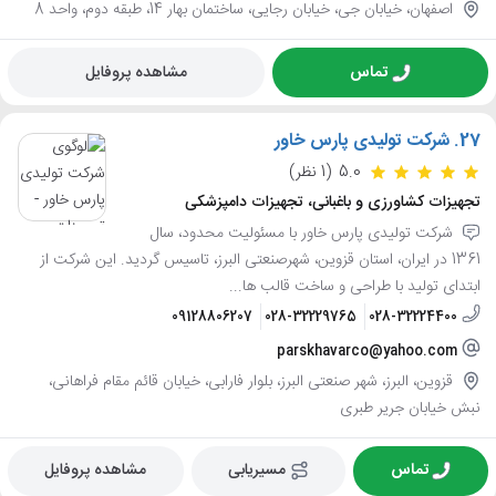
اصفهان، خیابان جی، خیابان رجایی، ساختمان بهار 14، طبقه دوم، واحد 8
تماس
مشاهده پروفایل
27.
شرکت تولیدی پارس خاور
5.0
(1 نظر)
تجهیزات کشاورزی و باغبانی، تجهیزات دامپزشکی
شرکت تولیدی پارس خاور با مسئولیت محدود، سال
1361 در ایران، استان قزوین، شهرصنعتی البرز، تاسیس گردید. این شرکت از
ابتدای تولید با طراحی و ساخت قالب ها...
09128806207
028-32229765
028-32224400
parskhavarco@yahoo.com
قزوین، البرز، شهر صنعتی البرز، بلوار فارابی، خیابان قائم مقام فراهانی،
نبش خیابان جریر طبری
تماس
مسیریابی
مشاهده پروفایل