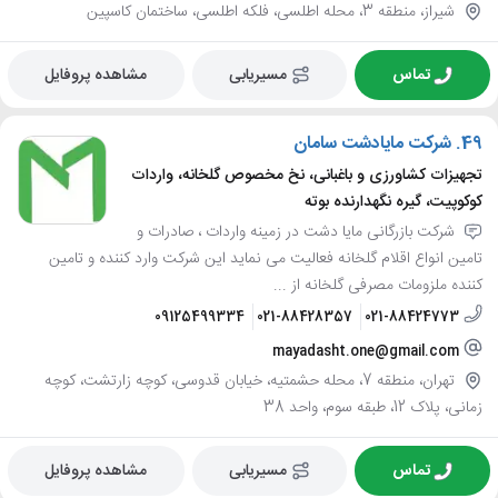
شیراز، منطقه 3، محله اطلسی، فلکه اطلسی، ساختمان کاسپین
تماس
مسیریابی
مشاهده پروفایل
49.
شرکت مایادشت سامان
تجهیزات کشاورزی و باغبانی، نخ مخصوص گلخانه، واردات
کوکوپیت، گیره نگهدارنده بوته
شرکت بازرگانی مایا دشت در زمینه واردات ، صادرات و
تامین انواع اقلام گلخانه فعالیت می نماید این شرکت وارد کننده و تامین
کننده ملزومات مصرفی گلخانه از ...
09125499334
021-88428357
021-88424773
mayadasht.one@gmail.com
تهران، منطقه 7، محله حشمتیه، خیابان قدوسی، کوچه زارتشت، کوچه
زمانی، پلاک 12، طبقه سوم، واحد 38
تماس
مسیریابی
مشاهده پروفایل