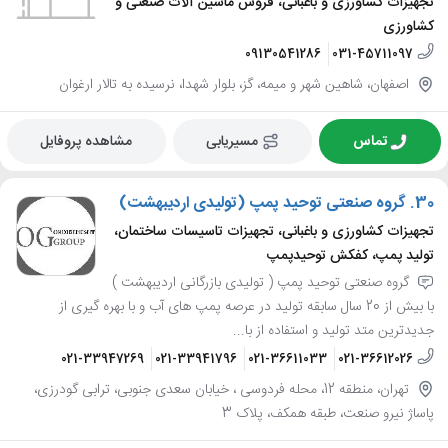
تجهیزات کشاورزی و باغبانی، فروش ماشین آلات صنعتی و
کشاورزی
09130541286
031-45711097
اصفهان، شاهین شهر و میمه، گز، بلوار شهدا، نرسیده به تالار ارغوان
تماس
مسیریابی
مشاهده پروفایل
30.
گروه صنعتی توحید پمپ (تولیدی اردیبهشت)
تجهیزات کشاورزی و باغبانی، تجهیزات تاسیسات ساختمان،
تولید پمپ، کفکش توحیدپمپ
گروه صنعتی توحید پمپ ( تولیدی بازرگانی اردیبهشت )
با بیش از 20 سال سابقه تولید در عرصه پمپ های آب و با بهره گیری از
جدیدترین متد تولید و استفاده از با...
021-33947269
021-33941796
021-36611033
021-36612026
تهران، منطقه 12، محله فردوسی ، خیابان سعدی جنوبی، ترابی گودرزی،
پاساژ نیرو صنعت، طبقه همکف، پلاک 3