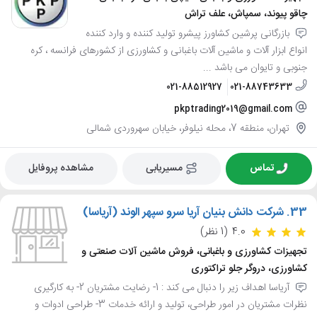
چاقو پیوند، سمپاش، علف تراش
بازرگانی پرشین کشاورز پیشرو تولید کننده و وارد کننده
انواع ابزار آلات و ماشین آلات باغبانی و کشاورزی از کشورهای فرانسه ، کره
جنوبی و تایوان می باشد ...
021-88512927
021-88743633
pkptrading2019@gmail.com
تهران، منطقه 7، محله نیلوفر، خیابان سهروردی شمالی
تماس
مسیریابی
مشاهده پروفایل
33.
شرکت دانش بنیان آریا سرو سپهر الوند (آریاسا)
4.0
(1 نظر)
تجهیزات کشاورزی و باغبانی، فروش ماشین آلات صنعتی و
کشاورزی، دروگر جلو تراکتوری
آریاسا اهداف زیر را دنبال می کند : 1- رضایت مشتریان 2- به کارگیری
نظرات مشتریان در امور طراحی، تولید و ارائه خدمات 3- طراحی ادوات و