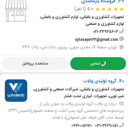
39.
فروشگاه یارمحمدی
5.0
(1 نظر)
تجهیزات کشاورزی و باغبانی، لوازم کشاورزی و باغبانی،
لوازم کشاورزی و صنعتی
021-33935603
sytasaya932@gmail.com
تهران، منطقه 12، سعدی جنوبی، روبروی بانک ملی، پلاک 347
تماس
مشاهده پروفایل
40.
گروه تولیدی والاب
تجهیزات کشاورزی و باغبانی، شیرآلات صنعتی و کشاورزی،
شیر توپی، تجهیزات آبیاری تحت فشار
درباره ی والاب: گروه تولیدی والاب به عنوان یکی از
زیرمجموعه های تخصصی گروه پمپ کشت و صنعت اصفهان(تاسیس 1349،
توسط جناب آقای فرهاد نصر اصفهانی)، با هدف...
09960056120
031-36690151