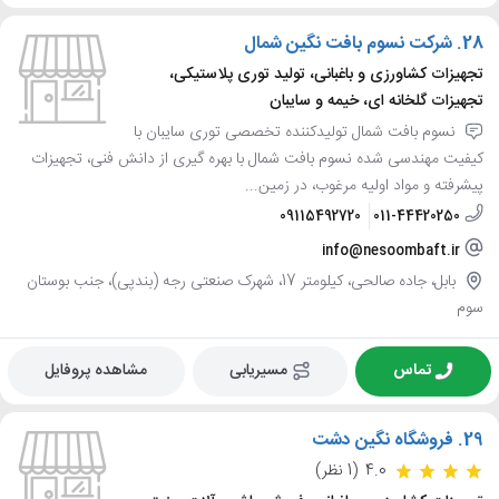
28.
شرکت نسوم بافت نگین شمال
تجهیزات کشاورزی و باغبانی، تولید توری پلاستیکی،
تجهیزات گلخانه ای، خیمه و سایبان
نسوم بافت شمال تولیدکننده تخصصی توری سایبان با
کیفیت مهندسی شده نسوم بافت شمال با بهره گیری از دانش فنی، تجهیزات
پیشرفته و مواد اولیه مرغوب، در زمین...
09115492720
011-44420250
info@nesoombaft.ir
بابل، جاده صالحی، کیلومتر 17، شهرک صنعتی رجه (بندپی)، جنب بوستان
سوم
تماس
مسیریابی
مشاهده پروفایل
29.
فروشگاه نگین دشت
4.0
(1 نظر)