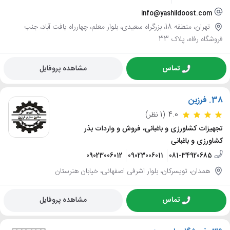
info@yashildoost.com
تهران، منطقه 18، بزرگراه سعیدی، بلوار معلم، چهارراه یافت آباد، جنب
فروشگاه رفاه، پلاک 33
تماس
مشاهده پروفایل
38.
فرزین
4.0
(1 نظر)
تجهیزات کشاورزی و باغبانی، فروش و واردات بذر
کشاورزی و باغبانی
09023006012
09023006011
081-34920685
همدان، تویسرکان، بلوار اشرفی اصفهانی، خیابان هنرستان
تماس
مشاهده پروفایل