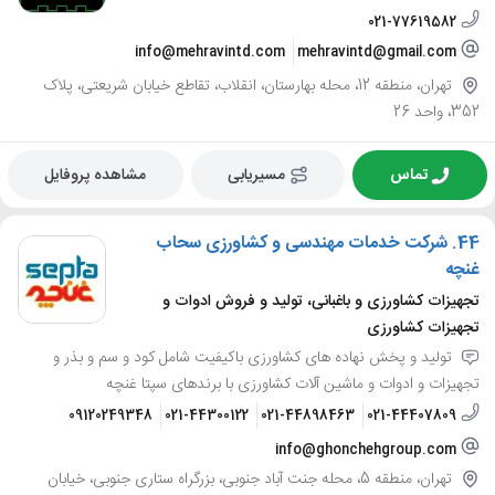
021-77619582
info@mehravintd.com
mehravintd@gmail.com
تهران، منطقه 12، محله بهارستان، انقلاب، تقاطع خیابان شریعتی، پلاک
352، واحد 26
تماس
مسیریابی
مشاهده پروفایل
44.
شرکت خدمات مهندسی و کشاورزی سحاب
غنچه
تجهیزات کشاورزی و باغبانی، تولید و فروش ادوات و
تجهیزات کشاورزی
تولید و پخش نهاده های کشاورزی باکیفیت شامل کود و سم و بذر و
تجهیزات و ادوات و ماشین آلات کشاورزی با برندهای سپتا غنچه
09120249348
021-44300122
021-44898463
021-44407809
info@ghonchehgroup.com
تهران، منطقه 5، محله جنت آباد جنوبی، بزرگراه ستاری جنوبی، خیابان