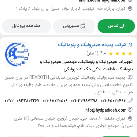
imanzadeh31@gmail.com
تهران، بزرگراه فتح، کیلومتر 4، بازار فولاد استیل ایران، بلوک 1، پلاک 1
تماس
مسیریابی
مشاهده پروفایل
11.
شرکت پدیده هیدرولیک و پنوماتیک
4.0
(1 نظر)
تجهیزات هیدرولیک و پنوماتیک، مهندسی هیدرولیک و
پنوماتیک، قطعات یدکی جک هیدرولیکی
پدیده هیدرولیک پنوماتیک قویترین نمایندگی REXROTH در ایران ضمن
تقدیم قطعات اصلی و ارزنده به همه ی عزیزان علاقمند طبق وظیفه ی ذاتی
هر نمایندگی به اطلاع ...
2200372
09122832267
021-65030509
021-33987398
021-65030493
info@hydpadideh.com
تهران، منطقه 10، محله جی، خیابان قزوین، خیابان سبحانی (16 متری
امیری)، مجتمع تجاری میلاد قائم، طبقه همکف، واحد 200