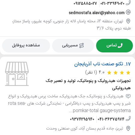
09125885027
021-33949020
sedmostafa.alavi@yahoo.com
تهران، منطقه 12، محله پامنار، لاله زار جنوبی، کوچه علیپور، پاساژ ممتاز،
طبقه دوم، پلاک 3/6
تماس
مسیریابی
مشاهده پروفایل
17.
تکنو صنعت ناب آذربایجان
4.0
(1 نظر)
تجهیزات هیدرولیک و پنوماتیک، تولید و تعمیر جک
هیدرولیکی
هیدرولیک و پنوماتیک، جک هیدرولیک، ساخت پرس هیدرولیک و انواع
شیر و پمپ هیدرولیک و پمپ دیافگرامی - نمایندگی شرکت های rota sea-
pomkar-total gauge-systema...
09374295940
041-36375974
تبریز، جاده قدیم بستان آباد، کوی صنعتی وحدت