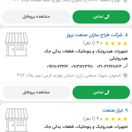
تهران، منطقه 12، لاله زار جنوبی، پاساژ ابهری، طبقه همکف، واحد 223
تماس
مشاهده پروفایل
8.
شرکت طراح سازان صنعت بروز
4.0
(1 نظر)
تجهیزات هیدرولیک و پنوماتیک، قطعات یدکی جک
هیدرولیکی
09217023262
09131273990
031-36628823
اصفهان، شهرک صنعتی رازی، خیابان چهارم، فرعی دوم، پلاک 382
تماس
مشاهده پروفایل
9.
ابزار صنعت
4.0
(1 نظر)
تجهیزات هیدرولیک و پنوماتیک، قطعات یدکی جک