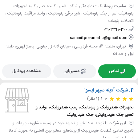
سامیت پنوماتیک - نمایندگی شاکو : تامین کننده اصلی کلیه تجهیزات
پنوماتیک اعم از جک پنوماتیک ، شیر برقی پنوماتیک ، واحد مراقبت پنوماتیک ،
اتصالات پنومات...
021-33110300
sammitpneumatic@gmail.com
تهران، منطقه 12، محله فردوسی ، خیابان لاله زار جنوبی، پاساژ ابهری، طبقه
اول، واحد 51
تماس
مسیریابی
مشاهده پروفایل
4.
شرکت آدینه سپهر ایسوا
4.0
(1 نظر)
تجهیزات هیدرولیک و پنوماتیک، پمپ هیدرولیک، تولید و
تعمیر جک هیدرولیکی، جک هیدرولیک
این شرکت با توجه به دانش و تجربه خود در زمینه مشاوره ، واردات و
تامین تمامی قطعات هیدرولیک از برندهای معتبر بین المللی به صورت کاملا