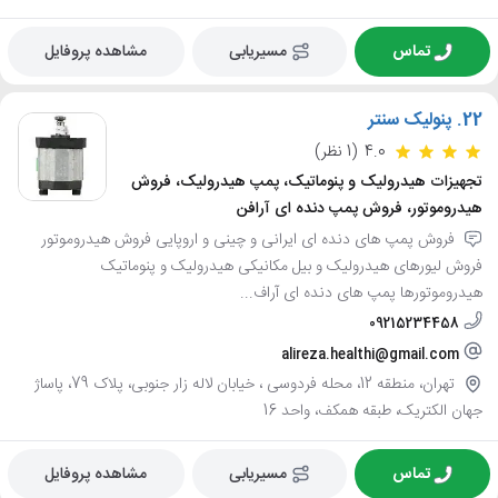
تماس
مسیریابی
مشاهده پروفایل
22.
پنولیک سنتر
4.0
(1 نظر)
تجهیزات هیدرولیک و پنوماتیک، پمپ هیدرولیک، فروش
هیدروموتور، فروش پمپ دنده ای آرافن
فروش پمپ های دنده ای ایرانی و چینی و اروپایی فروش هیدروموتور
فروش لیورهای هیدرولیک و بیل مکانیکی هیدرولیک و پنوماتیک
هیدروموتورها پمپ های دنده ای آراف...
09215234458
alireza.healthi@gmail.com
تهران، منطقه 12، محله فردوسی ، خیابان لاله زار جنوبی، پلاک 79، پاساژ
جهان الکتریک، طبقه همکف، واحد 16
تماس
مسیریابی
مشاهده پروفایل