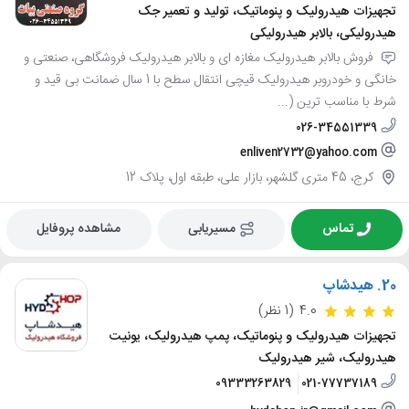
تجهیزات هیدرولیک و پنوماتیک، تولید و تعمیر جک
هیدرولیکی، بالابر هیدرولیکی
فروش بالابر هیدرولیک مغازه ای و بالابر هیدرولیک فروشگاهی، صنعتی و
خانگی و خودروبر هیدرولیک قیچی انتقال سطح با 1 سال ضمانت بی قید و
شرط با مناسب ترین (...
026-34551339
enliven2732@yahoo.com
کرج، 45 متری گلشهر، بازار علی، طبقه اول، پلاک 12
تماس
مسیریابی
مشاهده پروفایل
20.
هیدشاپ
4.0
(1 نظر)
تجهیزات هیدرولیک و پنوماتیک، پمپ هیدرولیک، یونیت
هیدرولیک، شیر هیدرولیک
09333263829
021-77737189