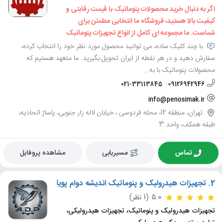
اگر به دنبال خرید محصولات پنوماتیک با قیمت رقابتی و
کیفیت بالا هستید، فروشگاه ما انتخابی مطمئن برای
شماست. ما مجموعه ای کامل از انواع تجهیزات پنوماتیک
با چند کلیک ساده، می توانید محصول مورد نظر خود را انتخاب کرده،
سفارش دهید و در هر نقطه از ایران تحویل بگیرید. ما متعهد هستیم که
محصولات پنوماتیک با به...
021-33113845
09126942946
info@penosimak.ir
تهران، منطقه 12، محله فردوسی ، خیابان لاله زار جنوبی، پاساژ اتحادیه،
طبقه همکف، واحد 3
تماس
مسیریابی
مشاهده پروفایل
2.
تجهیزات هیدرولیک و پنوماتیک اندیشه دوام پویا
5.0
(1 نظر)
تجهیزات هیدرولیک و پنوماتیک، تجهیزات هیدرولیکی،