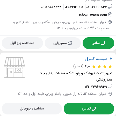
مستقیم فعالیت دار...
09126858238
021-66129412
021-66919536
info@isvaco.com
تهران، منطقه 11، محله جمهوری، خیابان اسکندری، بین تقاطع کلهر و
ارومیه، پلاک 432، طبقه چهارم، واحد 13
تماس
مسیریابی
مشاهده پروفایل
5.
سیستم کنترل
4.0
(1 نظر)
تجهیزات هیدرولیک و پنوماتیک، قطعات یدکی جک
هیدرولیکی
021-33965939
تهران، منطقه 12، لاله زار جنوبی، پاساژ ابهری، طبقه اول، واحد 52
تماس
مشاهده پروفایل