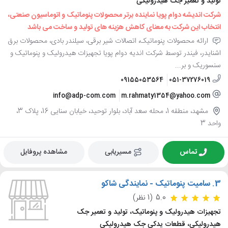
تولید و تعمیر جک هیدرولیکی
شرکت اندیشه دوام پویا نماینده برتر محصولات پنوماتیک و اتوماسیون صنعتی،
انتخاب این شرکت به معنای کاهش هزینه های تولید و ساخت می باشد
ارائه محصولات پنوماتیک، اتصالات شیر برقی، سیلندر بادی، محصولات برق
اشنایدر، فیندر توسط شرکت اندیه دوام پویا تجهیزات هیدرولیک و پنوماتیک و
سنسوریک و بر...
09155053564
051-37276019
info@adp-com.com
m.rahmaty1354@yahoo.com
مشهد، منطقه 1، محله سعد آباد، بلوار توحید، خیابان سنایی 16، پلاک 3،
واحد 3
تماس
مسیریابی
مشاهده پروفایل
3.
سامیت پنوماتیک - نمایندگی شاکو
5.0
(1 نظر)
تجهیزات هیدرولیک و پنوماتیک، تولید و تعمیر جک
هیدرولیکی، قطعات یدکی جک هیدرولیکی