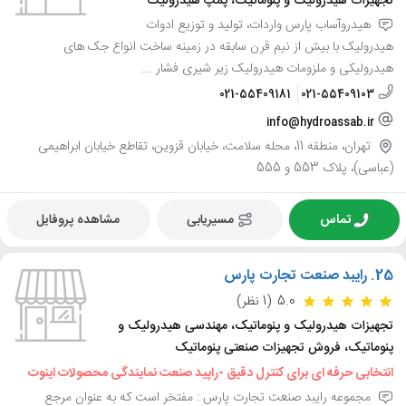
تجهیزات هیدرولیک و پنوماتیک، پمپ هیدرولیک
هیدروآساب پارس واردات، تولید و توزیع ادوات
هیدرولیک با بیش از نیم قرن سابقه در زمینه ساخت انواع جک های
هیدرولیکی و ملزومات هیدرولیک زیر شیری فشار ...
021-55409181
021-55409103
info@hydroassab.ir
تهران، منطقه 11، محله سلامت، خیابان قزوین، تقاطع خیابان ابراهیمی
(عباسی)، پلاک 553 و 555
تماس
مسیریابی
مشاهده پروفایل
25.
رایبد صنعت تجارت پارس
5.0
(1 نظر)
تجهیزات هیدرولیک و پنوماتیک، مهندسی هیدرولیک و
پنوماتیک، فروش تجهیزات صنعتی پنوماتیک
انتخابی حرفه ای برای کنترل دقیق -راپید صنعت نمایندگی محصولات اینوت
مجموعه رایبد صنعت تجارت پارس : مفتخر است که به عنوان مرجع