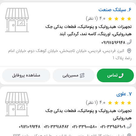
6.
سیلتک صنعت
4.0
(1 نظر)
تجهیزات هیدرولیک و پنوماتیک، قطعات یدکی جک
هیدرولیکی، اورینگ، کاسه نمد، گردگیر، آبند
09197596948
البرز، فردیس، فردیس، خیابان تاجبخش، خیابان کوهک دوم، خیابان امام
رضا، پلاک 1
تماس
مسیریابی
مشاهده پروفایل
7.
علوی
4.0
(1 نظر)
تجهیزات هیدرولیک و پنوماتیک، قطعات یدکی جک
هیدرولیکی
09121099248
021-33918482
021-33900580
021-33956909