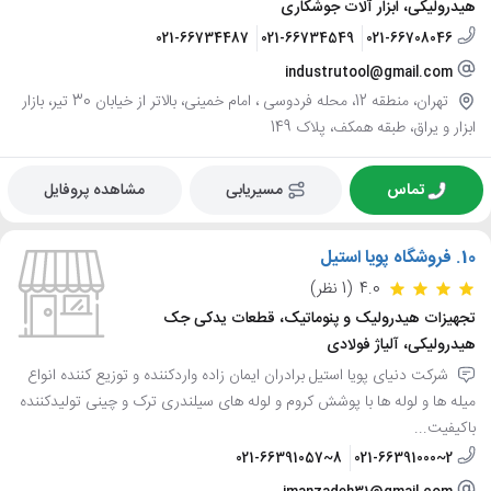
هیدرولیکی، ابزار آلات جوشکاری
021-66734487
021-66734549
021-66708046
industrutool@gmail.com
تهران، منطقه 12، محله فردوسی ، امام خمینی، بالاتر از خیابان 30 تیر، بازار
ابزار و یراق، طبقه همکف، پلاک 149
تماس
مسیریابی
مشاهده پروفایل
10.
فروشگاه پویا استیل
4.0
(1 نظر)
تجهیزات هیدرولیک و پنوماتیک، قطعات یدکی جک
هیدرولیکی، آلیاژ فولادی
شرکت دنیای پویا استیل برادران ایمان زاده واردکننده و توزیع کننده انواع
میله ها و لوله ها با پوشش کروم و لوله های سیلندری ترک و چینی تولیدکننده
باکیفیت...
021-66391057~8
021-66391000~2