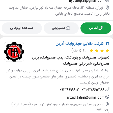
hydshop.ir@gmail.com
تهران، منطقه 13، محله سرخه حصار، سه راه تهرانپارس، خیابان دماوند،
بالاتر از برج آناهید، مجتمع تجاری بابایی
تماس
مسیریابی
مشاهده پروفایل
21.
شرکت طلایی هیدرولیک آدرین
4.0
(1 نظر)
تجهیزات هیدرولیک و پنوماتیک، پمپ هیدرولیک، پرس
هیدرولیکی، شیر برقی هیدرولیک
نمایندگی رسمی شرکت های صنایع هیدرولیک ایران ، پارس مهارت و توز
ایران در ایران و نماینده انحصاری فیلتر های صنعتی بدون چسب در استان
اصفهان اولین تولید...
09139999913
031-37665386
farzad.talaei@gmail.com
اصفهان، میدان جمهوری، خیابان خرم، نبش کوی سوم (مسجد الرضا)،
پلاک 213