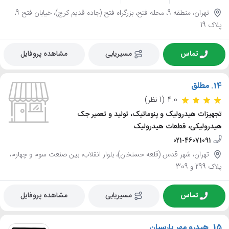
تهران، منطقه 9، محله فتح، بزرگراه فتح (جاده قدیم کرج)، خیابان فتح 9،
پلاک 19
تماس
مسیریابی
مشاهده پروفایل
14.
مطلق
4.0
(1 نظر)
تجهیزات هیدرولیک و پنوماتیک، تولید و تعمیر جک
هیدرولیکی، قطعات هیدرولیک
021-46071091
تهران، شهر قدس (قلعه حسنخان)، بلوار انقلاب، بین صنعت سوم و چهارم،
پلاک 299 و 309
تماس
مسیریابی
مشاهده پروفایل
15.
هیدرو مهر پارسیان