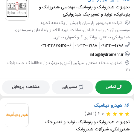
تجهیزات هیدرولیک و پنوماتیک، مهندسی هیدرولیک و
پنوماتیک، تولید و تعمیر جک هیدرولیکی
شرکت هیدرومهر پارسیان با بیش از یک دهه تجربه
موسسین آن در زمینه طراحی، ساخت، تهیه اقلام و راه اندازی سیستمهای
هیدرولیکی صنعتی، روانکاری گیربکسهای صنای...
031-33875125~6
09023001788
09133001788
info@hydromehr.ir
اصفهان، منطقه صنعتی امیرکبیر (شاپورجدید)، بلوار عطاالملک، جنب بلوک
31
تماس
مسیریابی
مشاهده پروفایل
16.
هیدرو دینامیک
4.0
(1 نظر)
تجهیزات هیدرولیک و پنوماتیک، تولید و تعمیر جک
هیدرولیکی، شیرآلات هیدرولیک