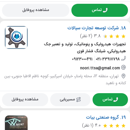
تماس
مشاهده پروفایل
18.
شرکت توسعه تجارت سیالات
3.8
(2 نظر)
تجهیزات هیدرولیک و پنوماتیک، تولید و تعمیر جک
هیدرولیکی، شیلنگ فشار قوی
09123000491
021-33917798
noori.ttsa@gmail.com
تهران، منطقه 12، محله پامنار، خیابان امیرکبیر، کوچه ناظم الاطبا جنوبی، بین
کتانه و ناهید
تماس
مسیریابی
مشاهده پروفایل
19.
گروه صنعتی بیات
4.0
(1 نظر)