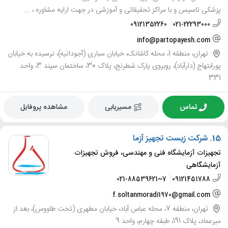
پزشکی تاسیس و با مراکز تحقیقاتی و آموزشی در جهت ارایه مشاوره ، ...
09121352260
021-22293000
info@partopayesh.com
تهران، منطقه 1، محله کاشانک، خیابان سباری (آجودانیه)، نرسیده به خیابان
پورابتهاج (دارآباد)، روبروی پارک شطرنج، پلاک 30، ساختمان سپند 3، واحد
331
تماس
مسیریابی
مشاهده پروفایل
15.
شرکت زیست تجهیز آزما
تجهیزات آزمایشگاه فنی و مهندسی، فروش تجهیزات
آزمایشگاهی
021-88539621~7
09121451788
f.soltanmoradi1970@gmail.com
تهران، منطقه 7، محله عباس آباد، خیابان مطهری (تخت طاووس)، بعد از
میرعماد، پلاک 191، طبقه چهارم، واحد 9