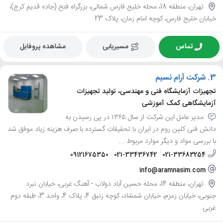
تهران، منطقه 18، محله خلیج فارس شمالی، بزرگراه فتح (جاده قدیم کرج)،
خیابان خلیج فارس، کوچه امام زمان، پلاک 23
تماس
مسیریابی
مشاهده پروفایل
3.
شرکت آرام نسیم
تجهیزات آزمایشگاه فنی و مهندسی، تولید تجهیزات
آزمایشگاهی کمک آموزشی
مدیر عامل این شرکت از سال ۱۳۶۵ در پی رسیدن به
دانش فنی کلین روم در ایران با تحقیقات گسترده با صرف هزینه زیاد موفق شد
با بررسی مواد و دیگر موارد مربوط ...
09121675350
021-33436742
021-33683254
info@aramnasim.com
تهران، منطقه 14، محله حسین آباد دولاب - آهنگ غربی، خیابان نبرد
جنوبی، خیابان زمزم، خیابان شمشاد، کوچه زنبق 4، پلاک 4، واحد 3، طبقه دوم
غربی