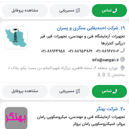
تماس
مسیریابی
مشاهده پروفایل
19.
شرکت احمدبقایی سنگری و پسران
تجهیزات آزمایشگاه فنی و مهندسی، تجهیزات قیر، قیر
درزگیر، کنترلرها
021-88964958
021-88953862
021-88967706
info@sangari.ir
تهران، منطقه 6، محله فاطمی، بزرگراه شهیدگمنام، بن بست یکم، پلاک 1،
ساختمان A. B. S
تماس
مسیریابی
مشاهده پروفایل
20.
شرکت بهنگر
تجهیزات آزمایشگاه فنی و مهندسی، میکروسکوپی رامان
بروکر، اسپکتروسکوپی رامان بروکر