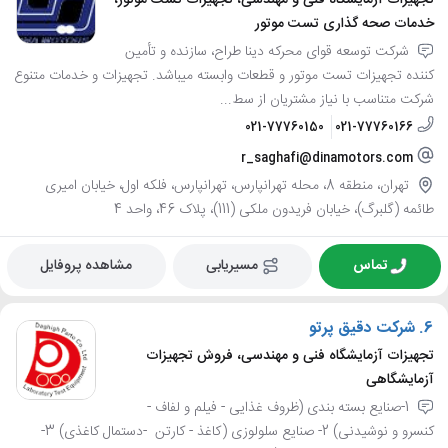
تجهیزات آزمایشگاه فنی و مهندسی، تجهیزات تست موتور،
خدمات صحه گذاری تست موتور
شرکت توسعه قوای محرکه دینا طراح، سازنده و تأمین
کننده تجهیزات تست موتور و قطعات وابسته میباشد. تجهیزات و خدمات متنوع
شرکت متناسب با نیاز مشتریان از سط...
021-77760150
021-77760166
r_saghafi@dinamotors.com
تهران، منطقه 8، محله تهرانپارس، تهرانپارس، فلکه اول، خیابان امیری
طائمه (گلبرگ)، خیابان فریدون ملکی (111)، پلاک 46، واحد 4
تماس
مسیریابی
مشاهده پروفایل
6.
شرکت دقیق پرتو
تجهیزات آزمایشگاه فنی و مهندسی، فروش تجهیزات
آزمایشگاهی
1-صنایع بسته بندی (ظروف غذایی - فیلم و لفاف -
کنسرو و نوشیدنی) 2- صنایع سلولوزی (کاغذ - کارتن -دستمال کاغذی) 3-