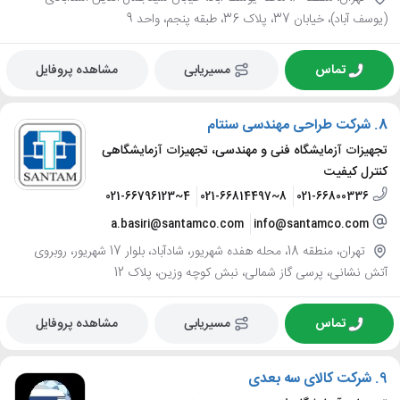
(یوسف آباد)، خیابان 37، پلاک 36، طبقه پنجم، واحد 9
تماس
مسیریابی
مشاهده پروفایل
8.
شرکت طراحی مهندسی سنتام
تجهیزات آزمایشگاه فنی و مهندسی، تجهیزات آزمایشگاهی
کنترل کیفیت
021-66796123~4
021-66814497~8
021-66800336
a.basiri@santamco.com
info@santamco.com
تهران، منطقه 18، محله هفده شهریور، شادآباد، بلوار 17 شهریور، روبروی
آتش نشانی، پرسی گاز شمالی، نبش کوچه وزین، پلاک 12
تماس
مسیریابی
مشاهده پروفایل
9.
شرکت کالای سه بعدی