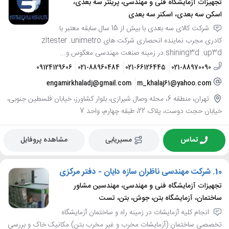
تجهیزات آزمایشگاه فنی و مهندسی، پرینتر سه بعدی،
اسکن سه بعدی، اسکنر سه بعدی
شرکت کالای سه بعدی با بیش از 15 سال سابقه معتبر با
کادری مجرب نماینده انحصاری شرکت های zltester .unimetro
.shining3d .up3dدر زمینه صنعت مهندسی معکوس و...
09124129606
021-88960484
021-66126445
021-88970090
engamirkhaladj@gmail.com
m_khalaj61@yahoo.com
تهران، منطقه 6، محله وصال شیرازی، بلوار کشاورز، خیابان فلسطین جنوبی،
خیابان حجت دوست، پلاک 22، طبقه چهارم، واحد 7
تماس
مسیریابی
مشاهده پروفایل
10.
شرکت مهندسی ناظران سازه دایان - دفتر مرکزی
تجهیزات آزمایشگاه فنی و مهندسی، مهندسین مشاور
ساختمان، آزمایشگاه بتن، جوش، بتن، تست
انجام کلیه آزمایشات در زمینه راه و ساختمان آزمایشگاه
تخصصی ساختمان (آزمایشات مخرب و غیر مخرب بتن) مکانیک خاک و بررسی