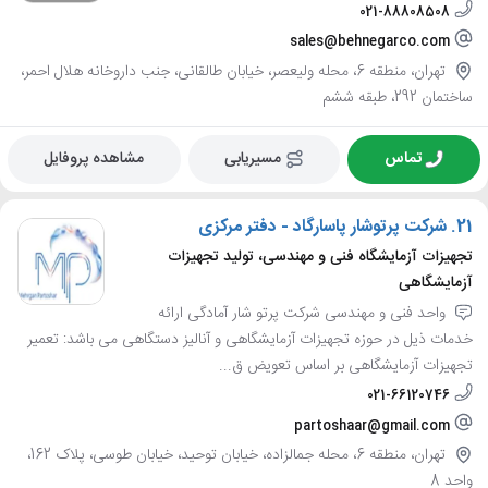
021-88808508
sales@behnegarco.com
تهران، منطقه 6، محله ولیعصر، خیابان طالقانی، جنب داروخانه هلال احمر،
ساختمان 292، طبقه ششم
تماس
مسیریابی
مشاهده پروفایل
21.
شرکت پرتوشار پاسارگاد - دفتر مرکزی
تجهیزات آزمایشگاه فنی و مهندسی، تولید تجهیزات
آزمایشگاهی
واحد فنی و مهندسی شرکت پرتو شار آمادگی ارائه
خدمات ذیل در حوزه تجهیزات آزمایشگاهی و آنالیز دستگاهی می باشد: تعمیر
تجهیزات آزمایشگاهی بر اساس تعویض ق...
021-66120746
partoshaar@gmail.com
تهران، منطقه 6، محله جمالزاده، خیابان توحید، خیابان طوسی، پلاک 162،
واحد 8