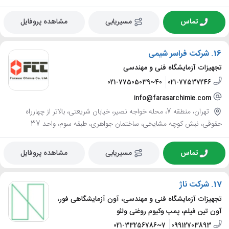
تماس
مسیریابی
مشاهده پروفایل
16.
شرکت فراسر شیمی
تجهیزات آزمایشگاه فنی و مهندسی
021-77505039~40
021-77537246
info@farasarchimie.com
تهران، منطقه 7، محله خواجه نصیر، خیابان شریعتی، بالاتر از چهارراه
حقوقی، نبش کوچه مشایخی، ساختمان جواهری، طبقه سوم، واحد 37
تماس
مسیریابی
مشاهده پروفایل
17.
شرکت ناژ
تجهیزات آزمایشگاه فنی و مهندسی، آون آزمایشگاهی فور،
آون تین فیلم، پمپ وکیوم روغنی ولئو
021-33256786~7
09912703893