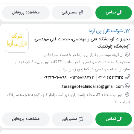
تماس
مسیریابی
مشاهده پروفایل
12.
شرکت تاراز پی آزما
تجهیزات آزمایشگاه فنی و مهندسی، خدمات فنی مهندسی،
آزمایشگاه ژئوتکنیک
_ گروه مهندسی تاراز پی آزما در خدمت سازندگان
محترم ،کلیه خدمات مهندسی را در مناطق 22 گانه تهران _اخذ تاییدیه از
سازمان نظام مهندسی در کمترین زمان _پا...
09369090898
09125868773
021-44533925
tarazgeotechnicallab@gmail.com
تهران، منطقه 21، محله پاسداران، تهرانسر، بلوار گلها، کوچه هجدهم، پلاک
1، واحد 3
تماس
مسیریابی
مشاهده پروفایل