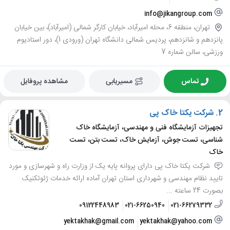
info@jikangroup.com
تهران، منطقه 6، محله امیرآباد، خیابان کارگر شمالی (امیرآباد)، بین خیابان
پانزدهم و شانزدهم، پردیس شمالی دانشگاه تهران (ورودی 1)، دور استادیوم
ورزشی، سالن شماره 7
تماس
مسیریابی
مشاهده پروفایل
2.
شرکت یکتا خاک پی
تجهیزات آزمایشگاه فنی و مهندسی، آزمایشگاه خاک
شناسی، تست جوش، آزمایش خاک، تست بتن، تست
خاک
شرکت یکتا خاک پی دارای پروانه پایه یک از وزارت راه و شهرسازی و مورد
تایید نظام مهندسی و شهرداری استان تهران آماده ارائه خدمات ژئوتکنیک
بصورت 24 ساعته ...
09122448983
021-66250940
021-66279332
yektakhak@gmail.com
yektakhak@yahoo.com