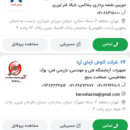
دوربین نقشه برداری، پنتاکس، لایکا، فنر لیزری
021-88315000
تهران، منطقه 6، محله سنائی، خیابان میرزای شیرازی، نرسیده به خیابان
مطهری (تخت طاووس)، ساختمان بانک اقتصاد نوین، پلاک 17، واحد 7
تماس
مسیریابی
مشاهده پروفایل
24.
شرکت کاوش آزمای آریا
تجهیزات آزمایشگاه فنی و مهندسی، بازرسی فنی، یوک
مغناطیسی، ضخامت سنج
09383636512
021-66593877
021-66946809
kavoshazma@gmail.com
تهران، منطقه 2، محله شهرآرا، خیابان ستارخان، خیابان باقرخان غربی، پلاک
61، طبقه دوم، واحد 2
تماس
مسیریابی
مشاهده پروفایل