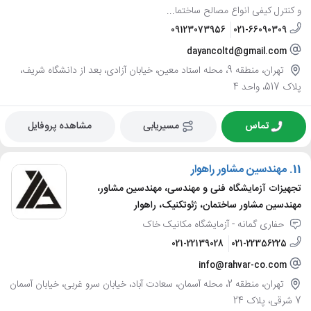
و کنترل کیفی انواع مصالح ساختما...
09123073956
021-66090309
dayancoltd@gmail.com
تهران، منطقه 9، محله استاد معین، خیابان آزادی، بعد از دانشگاه شریف،
پلاک 517، واحد 4
تماس
مسیریابی
مشاهده پروفایل
11.
مهندسین مشاور راهوار
تجهیزات آزمایشگاه فنی و مهندسی، مهندسین مشاور،
مهندسین مشاور ساختمان، ژئوتکنیک، راهوار
حفاری گمانه - آزمایشگاه مکانیک خاک
021-22139028
021-22356225
info@rahvar-co.com
تهران، منطقه 2، محله آسمان، سعادت آباد، خیابان سرو غربی، خیابان آسمان
7 شرقی، پلاک 24