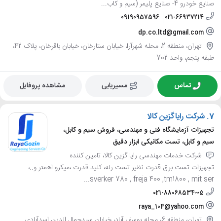
صنایع خودرو 4- صنایع پلیمر (سیم و کاب...
09190957596
021-66937214
dp.co.ltd@gmail.com
تهران، منطقه 2، محله شهرآرا، خیابان ستارخان، خیابان باقرخان، پلاک 42،
طبقه پنجم، واحد 702
تماس
مسیریابی
مشاهده پروفایل
7.
شرکت رایاگزین کالا
تجهیزات آزمایشگاه فنی و مهندسی، فروش سیم و کابل،
سیم و کابل، تست مکانیکی ابزار دقیق
شرکت خدمات مهندسی رایا گزین کالا، تامین کننده
تجهیزات تست برق قدرت نظیر تست رله، کلید قدرت ،میکرو اهمتر و..،
sverker 780 , freja 400 ,tm1800 , mit ser...
021-88068534~5
raya_104@yahoo.com
تهران، منطقه 6، محله یوسف آباد، خیابان سیدجمال الدین اسدآبادی