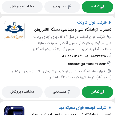
تماس
مسیریابی
مشاهده پروفایل
4.
شرکت توان کاونت
تجهیزات آزمایشگاه فنی و مهندسی، دستگه آنالیز روغن
شرکت توان کاونت در سال 1376 ، برای اجرای برنامه
های مراقبت وضعیت از ماشین آلات و تجهیزات صنایع
مختلف اقدام به تجهیز و تاسیس آزمایشگاه پیشرفته آنالیز ر...
021-88513761
021-88767228
contact@tavankav.com
تهران، منطقه 7، محله نیلوفر، خیابان شریعتی، بالاتر از خیابان بهشتی
(عباس آباد)، کوچه شهرتاش، پلاک 24، طبقه اول
تماس
مسیریابی
مشاهده پروفایل
5.
شرکت توسعه قوای محرکه دینا