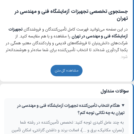
جستجوی تخصصی تجهیزات آزمایشگاه فنی و مهندسی در
تهران
در این صفحه می‌توانید فهرست کامل تأمین‌کنندگان و فروشندگان
تجهیزات
آزمایشگاه فنی و مهندسی در تهران
را مشاهده و با هم مقایسه کنید. از
شرکت‌های دانش‌بنیان تا فروشگاه‌های قدیمی و واردکنندگان معتبر، همگی در
یکجا گردآوری شده‌اند تا انتخاب تأمین‌کننده برای شما ساده‌تر و هوشمندانه‌تر
شود.
انواع تجهیزات آزمایشگاه فنی و مهندسی که در تهران عرضه می‌شوند
مشاهده کل متن
کسب‌وکارهای حاضر در این نتایج جستجو، طیف گسترده‌ای از تجهیزات را
پوشش می‌دهند؛ از
تجهیزات تست متریال
،
تجهیزات آزمایشگاه عمران
و
سوالات متداول
دستگاه‌های تست مصالح برای کنترل کیفیت بتن و خاک، تا تجهیزات
مهندسی مکانیک، برق و متالورژی. بسیاری از این فروشگاه‌ها در محورهای
صنعتی و دانشگاهی تهران مانند خیابان آزادی، محدوده دانشگاه تهران و
هنگام انتخاب تأمین‌کننده تجهیزات آزمایشگاه فنی و مهندسی در
شهرک‌های صنعتی مستقر هستند و به صورت تخصصی روی یک یا چند
تهران به چه نکاتی توجه کنم؟
حوزه مهندسی تمرکز دارند.
به چند عامل کلیدی توجه کنید: تخصص تأمین‌کننده در رشته شما
(عمران، مکانیک، برق و ...)، اصالت برند و داشتن گارانتی، امکان تأمین
راهنمای انتخاب تأمین‌کننده مناسب در تهران