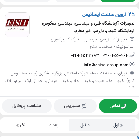
25.
اروین صنعت ایساتیس
تجهیزات آزمایشگاه فنی و مهندسی، مهندسی معکوس،
آزمایشگاه شیمی، بازرسی غیر مخرب
تجهیزات بازرسی غیرمخرب - بلوک کالیبراسیون
التراسونیک - صخامت سنج
021-44533783
021-44560464
info@esico-group.com
تهران، منطقه 21، محله شهرک استقلال، بزرگراه لشکری (جاده مخصوص
کرج)، خیابان دکتر عبیدی، خیابان جلال، خیابان عرفانی، بعد از پارک التیام، پلاک
39
تماس
مسیریابی
مشاهده پروفایل
اول
قبل
بعد
آخر