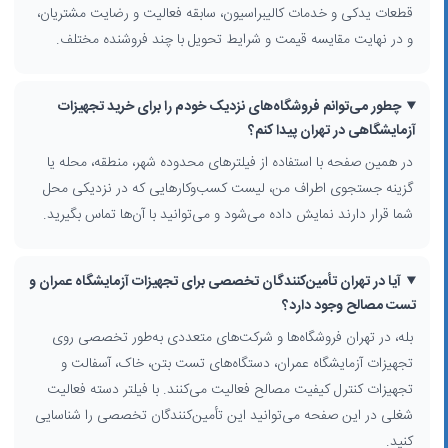
قطعات یدکی و خدمات کالیبراسیون، سابقه فعالیت و رضایت مشتریان،
هنگام خرید
تجهیزات آزمایشگاهی تهران
تنها به قیمت دستگاه آزمایشگاهی
و در نهایت مقایسه قیمت و شرایط تحویل با چند فروشنده مختلف.
توجه نکنید. معیارهای مهم دیگری مانند اصالت برند، دسترسی به قطعات
یدکی، گارانتی معتبر، کالیبراسیون و خدمات فنی پس از فروش نیز باید
بررسی شوند. در صفحه نتایج، می‌توانید با استفاده از فیلترهای جستجو بر
چطور می‌توانم فروشگاه‌های نزدیک خودم را برای خرید تجهیزات
اساس استان، شهر، محدوده شهر، منطقه و محله، همچنین دسته فعالیت
آزمایشگاهی در تهران پیدا کنم؟
شغلی، نزدیک‌ترین و مناسب‌ترین نمایندگی تجهیزات فنی و
فروشگاه
تجهیزات مهندسی
را پیدا کنید.
در همین صفحه با استفاده از فیلترهای محدوده شهر، منطقه، محله یا
گزینه جستجوی اطراف من، لیست کسب‌وکارهایی که در نزدیکی محل
قیمت، برندها و رقابت در بازار تهران
شما قرار دارند نمایش داده می‌شود و می‌توانید با آن‌ها تماس بگیرید.
تهران به عنوان مرکز اصلی توزیع، محل فعالیت چندین تولیدکننده و
واردکننده بزرگ تجهیزات آزمایشگاه فنی و مهندسی است. همین موضوع
باعث تنوع بالای برندها و ایجاد رقابت قیمتی شده است. در پروفایل هر
آیا در تهران تأمین‌کنندگان تخصصی برای تجهیزات آزمایشگاه عمران و
کسب‌وکار می‌توانید توضیحات فنی درباره محصولات، حوزه تخصصی (مثلاً
تست مصالح وجود دارد؟
تجهیزات کنترل کیفیت یا واردکننده تجهیزات آزمایشگاهی) و راه‌های تماس را
بله، در تهران فروشگاه‌ها و شرکت‌های متعددی به‌طور تخصصی روی
بررسی کنید و برای استعلام قیمت و شرایط همکاری، مستقیماً با آن‌ها در
تجهیزات آزمایشگاه عمران، دستگاه‌های تست بتن، خاک، آسفالت و
ارتباط باشید.
تجهیزات کنترل کیفیت مصالح فعالیت می‌کنند. با فیلتر دسته فعالیت
استفاده از فیلترها برای دسترسی سریع‌تر
شغلی در این صفحه می‌توانید این تأمین‌کنندگان تخصصی را شناسایی
اگر به دنبال تأمین‌کننده در یک محدوده خاص از تهران هستید، با فیلترهایی
کنید.