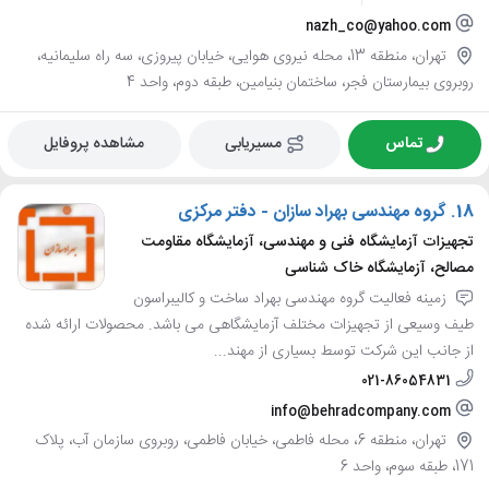
nazh_co@yahoo.com
تهران، منطقه 13، محله نیروی هوایی، خیابان پیروزی، سه راه سلیمانیه،
روبروی بیمارستان فجر، ساختمان بنیامین، طبقه دوم، واحد 4
تماس
مسیریابی
مشاهده پروفایل
18.
گروه مهندسی بهراد سازان - دفتر مرکزی
تجهیزات آزمایشگاه فنی و مهندسی، آزمایشگاه مقاومت
مصالح، آزمایشگاه خاک شناسی
زمینه فعالیت گروه مهندسی بهراد ساخت و کالیبراسون
طیف وسیعی از تجهیزات مختلف آزمایشگاهی می باشد. محصولات ارائه شده
از جانب این شرکت توسط بسیاری از مهند...
021-86054831
info@behradcompany.com
تهران، منطقه 6، محله فاطمی، خیابان فاطمی، روبروی سازمان آب، پلاک
171، طبقه سوم، واحد 6