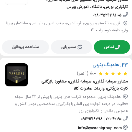
مشاور سرمایه گذاری، صندوق های سرمایه گذاری،
کارگزاری بورس، باشگاه، آموزش بورس
028-35241181~5
قزوین، تاکستان، روبروی فرمانداری، جنب شیرنی نان سی، ساختمان پوریا
ولی، طبقه دوم، واحد 3
تماس
مسیریابی
مشاهده پروفایل
23.
هلدینگ یثربی
5.0
(1 نظر)
مشاور سرمایه گذاری، سرمایه گذاری، مشاوره بازرگانی،
کارت بازرگانی، واردات صادرات کالا
هلدینگ یثربی: مجموعه شرکت های یثربی با بیش از 22 سال سابقه
فعالیت در عرصه تجارت بین الملل با بکارگیری متخصصین بومی کشور و
همچنین دانش و تکنولوژی روز ...
09129216398
021-42190
info@yasrebigroup.com