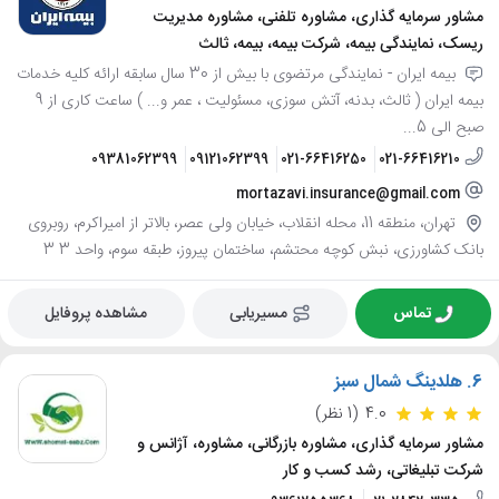
مشاور سرمایه گذاری، مشاوره تلفنی، مشاوره مدیریت
ریسک، نمایندگی بیمه، شرکت بیمه، بیمه، ثالث
بیمه ایران - نمایندگی مرتضوی با بیش از 30 سال سابقه ارائه کلیه خدمات
بیمه ایران ( ثالث، بدنه، آتش سوزی، مسئولیت ، عمر و... ) ساعت کاری از 9
صبح الی 5...
09381062399
09121062399
021-66416250
021-66416210
mortazavi.insurance@gmail.com
تهران، منطقه 11، محله انقلاب، خیابان ولی عصر، بالاتر از امیراکرم، روبروی
بانک کشاورزی، نبش کوچه محتشم، ساختمان پیروز، طبقه سوم، واحد 3 3
تماس
مسیریابی
مشاهده پروفایل
6.
هلدینگ شمال سبز
4.0
(1 نظر)
مشاور سرمایه گذاری، مشاوره بازرگانی، مشاوره، آژانس و
شرکت تبلیغاتی، رشد کسب و کار