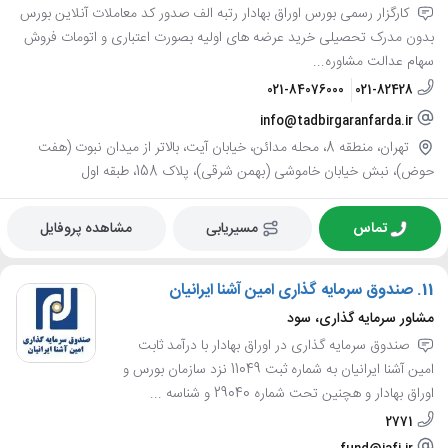
کارگزار رسمی بورس اوراق بهادار رتبه الف صدور کد معاملات آنلاین بورس
بدون مدرک تحصیلی خرید عرضه های اولیه بصورت اعتباری و اتومات فروش
سهام عدالت مشاوره...
021-84076000
021-82428
info@tadbirgaranfarda.ir
تهران، منطقه 8، محله مدائن، خیابان آیت، بالاتر از میدان نبوت (هفت
حوض)، نبش خیابان خاموشی (بهمن شرقی)، پلاک 158، طبقه اول
تماس
مسیریابی
مشاهده پروفایل
11.
صندوق سرمایه گذاری امین آشنا ایرانیان
مشاور سرمایه گذاری، سود
صندوق سرمایه گذاری در اوراق بهادار با درآمد ثابت
امین آشنا ایرانیان به شماره ثبت 11049 نزد سازمان بورس و
اوراق بهادار و هچنین تحت شماره 29040 و شناسه ...
2771