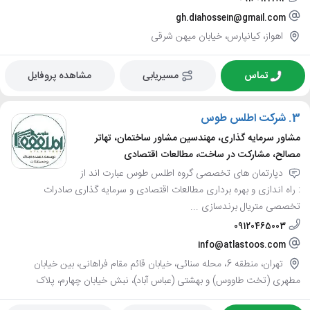
gh.diahossein@gmail.com
اهواز، کیانپارس، خیابان میهن شرقی
تماس
مسیریابی
مشاهده پروفایل
3.
شرکت اطلس طوس
مشاور سرمایه گذاری، مهندسین مشاور ساختمان، تهاتر
مصالح، مشارکت در ساخت، مطالعات اقتصادی
دپارتمان های تخصصی گروه اطلس طوس عبارت اند از
: راه اندازی و بهره برداری مطالعات اقتصادی و سرمایه گذاری صادرات
تخصصی متریال برندسازی ...
09120465003
info@atlastoos.com
تهران، منطقه 6، محله سنائی، خیابان قائم مقام فراهانی، بین خیابان
مطهری (تخت طاووس) و بهشتی (عباس آباد)، نبش خیابان چهارم، پلاک