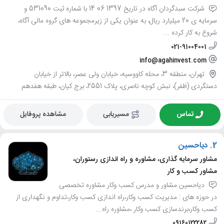
شرکت سبدگردان آگاه در تاریخ 1397 06 14 با شماره ثبت 531090 و
سرمایه ی 20 میلیارد ریال، به عنوان یکی از زیرمجموعه های گروه مالی آگاه،
شروع به کار کرده ...
021-91004001
info@agahinvest.com
تهران، منطقه 3، محله کاووسیه، خیابان ولی عصر، بالاتر از خیابان
دستگردی (ظفر)، نبش کوچه ناصری، پلاک 2551، برج کیان، طبقه هفدهم
تماس
مسیریابی
مشاهده پروفایل
2.
دیاحسین
مشاور سرمایه گذاری، مشاوره و راه اندازی رستوران،
مشاور کسب و کار
دیاحسین مشاور و مدرس کسب وکار مشاوره تخصصی
در حوزه های : مدیریت کسب وکار،راه اندازی کسب وکار،تداوم و نگهداری از
کسب وکار،برندسازی کسب وکار ،مشاوره راه...
09160122282