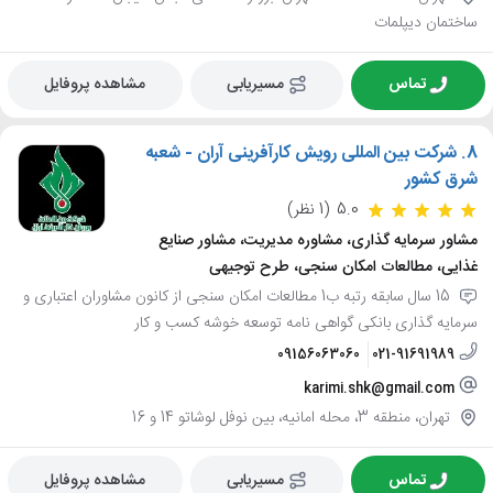
ساختمان دیپلمات
تماس
مسیریابی
مشاهده پروفایل
8.
شرکت بین المللی رویش کارآفرینی آران - شعبه
شرق کشور
5.0
(1 نظر)
مشاور سرمایه گذاری، مشاوره مدیریت، مشاور صنایع
غذایی، مطالعات امکان سنجی، طرح توجیهی
15 سال سابقه رتبه ب1 مطالعات امکان سنجی از کانون مشاوران اعتباری و
سرمایه گذاری بانکی گواهی نامه توسعه خوشه کسب و کار
09156063060
021-91691989
karimi.shk@gmail.com
تهران، منطقه 3، محله امانیه، بین نوفل لوشاتو 14 و 16
تماس
مسیریابی
مشاهده پروفایل