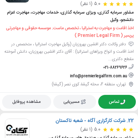
5.0
(1 نظر)
مشاور سرمایه گذاری، ویزای سرمایه گذاری، خدمات مهاجرت، مهاجرت اعزام
دانشجو، وکیل
اخذ اقامت و مهاجرت به استرالیا ، تخصص ماست. موسسه حقوقی و مهاجرتی
پریمیر ( Premier Legal Firm )
دفتر وکالت دکتر افشین بهروزیان (وکیل مهاجرت استرالیا ، متخصص در
اخذ اقامت و انواع ویزاهای استرالیا) : آقای دکتر افشین بهروزیان، دانش آموخته
مقطع دکتری...
021-88269626
info@premierlegalfirm.com.au
تهران، منطقه 2، محله گیشا، کوی نصر (گیشا)
تماس
مسیریابی
مشاهده پروفایل
22.
شرکت کارگزاری آگاه - شعبه تاکستان
5.0
(1 نظر)