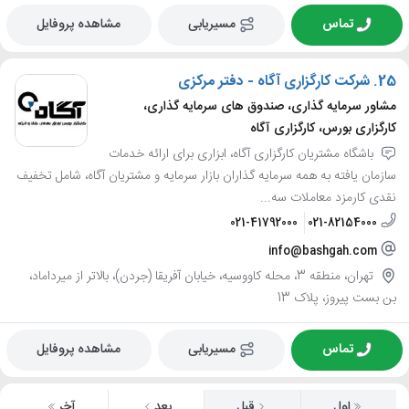
تماس
مسیریابی
مشاهده پروفایل
25.
شرکت کارگزاری آگاه - دفتر مرکزی
مشاور سرمایه گذاری، صندوق های سرمایه گذاری،
کارگزاری بورس، کارگزاری آگاه
باشگاه مشتریان کارگزاری آگاه، ابزاری برای ارائه خدمات
سازمان یافته به همه سرمایه گذاران بازار سرمایه و مشتریان آگاه، شامل تخفیف
نقدی کارمزد معاملات سه...
021-41792000
021-82154000
info@bashgah.com
تهران، منطقه 3، محله کاووسیه، خیابان آفریقا (جردن)، بالاتر از میرداماد،
بن بست پیروز، پلاک 13
تماس
مسیریابی
مشاهده پروفایل
اول
قبل
بعد
آخر