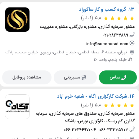
13.
گروه کسب و کار ساکوراد
5.0
(1 نظر)
مشاور سرمایه گذاری، مشاوره بازرگانی، مشاوره مدیریت
021-28423889
info@succourad.com
تهران، منطقه 6، محله فاطمی، خیابان فاطمی، روبروی خیابان حجاب، پلاک
241، طبقه پنجم، واحد 16
تماس
مسیریابی
مشاهده پروفایل
14.
شرکت کارگزاری آگاه - شعبه خرم آباد
5.0
(1 نظر)
مشاور سرمایه گذاری، صندوق های سرمایه گذاری، سرمایه
گذاری کم ریسک، کارگزاری بورس، باشگاه
066-33244970~4
066-33335703