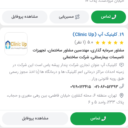
خیابان مرودشت، پلاک 10
تماس
مسیریابی
مشاهده پروفایل
19.
کلینیک آپ (Clinic Up)
5.0
(1 نظر)
مشاور سرمایه گذاری، مهندسین مشاور ساختمان، تجهیزات
تاسیسات بیمارستانی، شرکت ساختمانی
کلینیک آپ عنوان تجاری شرکت پندار پیشه یاس است این شرکت در
زمینه احداث مراکز درمانی اعم کلینیک ها و درمانگاه ها (با اخذ مجوز رسمی
طبق رویه قانونی وزار...
09190123415
021-86052393
تهران، منطقه 6، محله کشاورز، خیابان فاطمی، بین رهی معیری و حجاب،
پلاک 233، واحد 5 و 6
تماس
مشاهده پروفایل