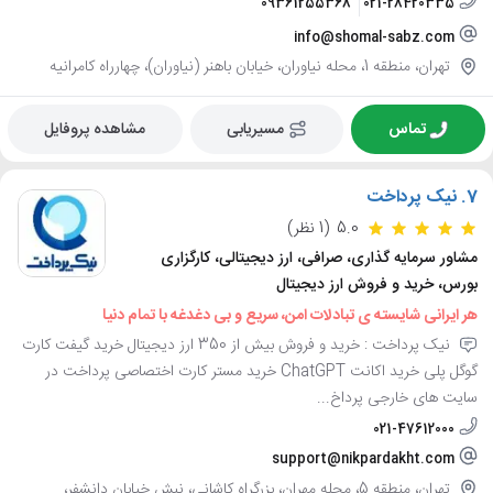
09361255368
021-28420335
info@shomal-sabz.com
تهران، منطقه 1، محله نیاوران، خیابان باهنر (نیاوران)، چهارراه کامرانیه
تماس
مسیریابی
مشاهده پروفایل
7.
نیک پرداخت
5.0
(1 نظر)
مشاور سرمایه گذاری، صرافی، ارز دیجیتالی، کارگزاری
بورس، خرید و فروش ارز دیجیتال
هر ایرانی شایسته ی تبادلات امن، سریع و بی دغدغه با تمام دنیا
نیک پرداخت : خرید و فروش بیش از 350 ارز دیجیتال خرید گیفت کارت
گوگل پلی خرید اکانت ChatGPT خرید مستر کارت اختصاصی پرداخت در
سایت های خارجی پرداخ...
021-47612000
support@nikpardakht.com
تهران، منطقه 5، محله مهران، بزرگراه کاشانی، نبش خیابان دانشفر،