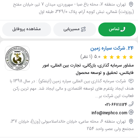
تهران، منطقه 7، محله باغ صبا - سهروردی، میدان 7 تیر، خیابان مفتح
(روزولت) شمالی، نبش کوچه آرام، پلاک 349/0، طبقه اول
تماس
مسیریابی
مشاهده پروفایل
24.
شرکت سیاره زمین
5.0
(1 نظر)
مشاور سرمایه گذاری، بازرگانی، تجارت بین المللی، امور
فاینانس، تحقیق و توسعه محصول
شرکت سرمایه گذاری بین المللی سیاره زمین (اینفکو) : در سال 1398 با
هدف ایجاد پلتفرم های توسعه اقتصادی و مالی ایجاد شد. مهم ترین رکن
فعالیت این شرکت بر...
021-66711124
info@inephco.com
تهران، منطقه 6، محله ساعی، خیابان خالداسلامبولی (وزرا)، خیابان 37،
مجتمع ولی عصر، واحد 254