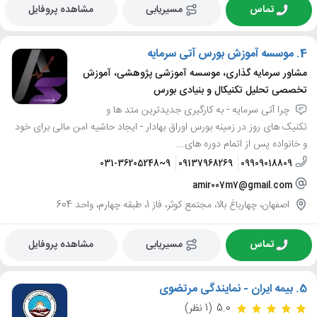
تماس
مسیریابی
مشاهده پروفایل
4.
موسسه آموزش بورس آتی سرمایه
مشاور سرمایه گذاری، موسسه آموزشی پژوهشی، آموزش
تخصصی تحلیل تکنیکال و بنیادی بورس
چرا آتی سرمایه - به کارگیری جدیدترین متد ها و
تکنیک های روز در زمینه بورس اوراق بهادار - ایجاد حاشیه امن مالی برای خود
و خانواده پس از اتمام دوره های...
031-36205248~9
09137968269
09909018809
amir007m7@gmail.com
اصفهان، چهارباغ بالا، مجتمع کوثر، فاز 1، طبقه چهارم، واحد 604
تماس
مسیریابی
مشاهده پروفایل
5.
بیمه ایران - نمایندگی مرتضوی
5.0
(1 نظر)