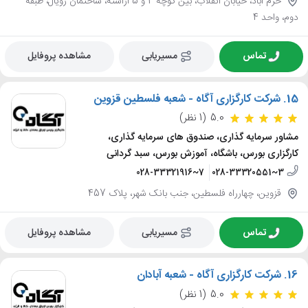
خرم آباد، خیابان انقلاب، بین کوچه 4 و 5 آراسته، ساختمان رویال، طبقه
دوم، واحد 4
تماس
مسیریابی
مشاهده پروفایل
15.
شرکت کارگزاری آگاه - شعبه فلسطین قزوین
5.0
(1 نظر)
مشاور سرمایه گذاری، صندوق های سرمایه گذاری،
کارگزاری بورس، باشگاه، آموزش بورس، سبد گردانی
028-33321916~7
028-33320551~3
قزوین، چهارراه فلسطین، جنب بانک شهر، پلاک 457
تماس
مسیریابی
مشاهده پروفایل
16.
شرکت کارگزاری آگاه - شعبه آبادان
5.0
(1 نظر)