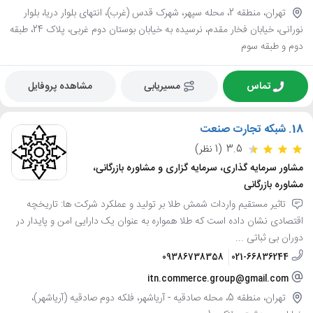
تهران، منطقه 2، محله سپهر، شهرک قدس (غرب)، انتهای بلوار دریا، بلوار
نورانی، خیابان فخار مقدم، نرسیده به خیابان بوستان دوم غربی، پلاک 24، طبقه
دوم و طبقه سوم
تماس
مسیریابی
مشاهده پروفایل
18.
شبکه تجارت صنعت
3.5
(1 نظر)
مشاور سرمایه گذاری، سرمایه گزاری و مشاوره بازرگانی،
مشاوره بازرگانی
تاثیر مستقیم واردات شمش طلا بر تولید و عملکرد شرکت ها: تاریخچه
اقتصادی نشان داده است که طلا همواره به عنوان یک دارایی امن و پایدار در
دوران بی ثباتی ...
09386738358
021-66836244
itn.commerce.group@gmail.com
تهران، منطقه 5، محله صادقيه - آرياشهر، فلکه دوم صادقیه (آریاشهر)،