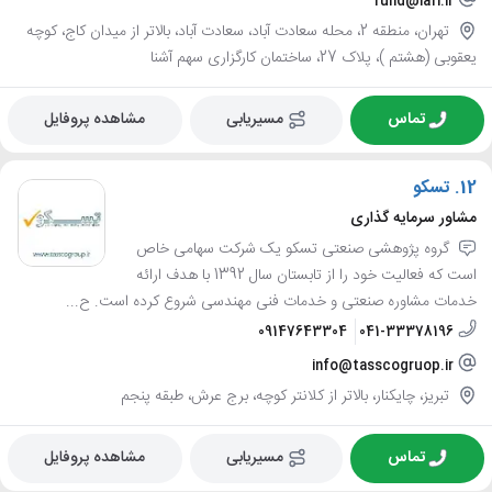
fund@iafi.ir
تهران، منطقه 2، محله سعادت آباد، سعادت آباد، بالاتر از میدان کاج، کوچه
یعقوبی (هشتم )، پلاک 27، ساختمان کارگزاری سهم آشنا
تماس
مسیریابی
مشاهده پروفایل
12.
تسکو
مشاور سرمایه گذاری
گروه پژوهشی صنعتی تسکو یک شرکت سهامی خاص
است که فعالیت خود را از تابستان سال 1392 با هدف ارائه
خدمات مشاوره صنعتی و خدمات فنی مهندسی شروع کرده است. ح...
09147643304
041-33378196
info@tasscogruop.ir
تبریز، چایکنار، بالاتر از کلانتر کوچه، برج عرش، طبقه پنجم
تماس
مسیریابی
مشاهده پروفایل