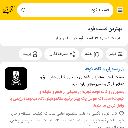
بهترین فست فود
لیست کامل
2111 فست فود
در سراسر ایران.
فیلتر
نقشه
اشتراک گذاری
پرینت
1.
رستوران و کافه نوفه
فست فود، رستوران غذاهای خارجی، کافی شاپ، برگر،
غذای فرنگی، اسپرسوبار، بارد سرد
رستوران و کافه نوفه، تجربه ی عمیقی از طعم و سلیقه و
کیفیت است. اگه هوس یک پیتزا،برگر،پاستا،موهیتو، لاته، میانوعده رژیمی یا
وافل کردی بیا اینجا.
کافه نوفه، نگینی در قلب نیشابور، جایی ست که کیفیت، سلیقه و حال
خوب با هم گره خورده اند. اینجا فقط یک کافه نیست، یک تجربه ی واقعی
ست از طعم، زیبایی و آ...