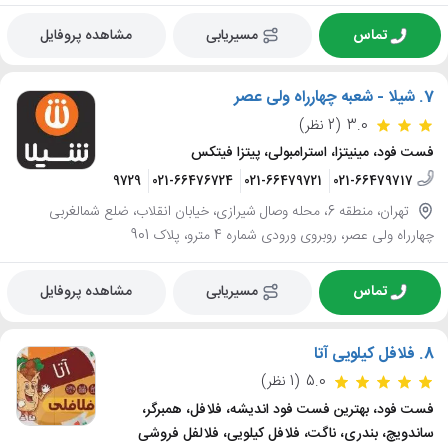
تماس
مسیریابی
مشاهده پروفایل
7.
شیلا - شعبه چهارراه ولی عصر
3.0
(2 نظر)
فست فود، مینیتزا، استرامبولی، پیتزا فیتکس
2346553
021-66479729
021-66476724
021-66479721
021-66479717
تهران، منطقه 6، محله وصال شیرازی، خیابان انقلاب، ضلع شمالغربی
چهارراه ولی عصر، روبروی ورودی شماره 4 مترو، پلاک 901
تماس
مسیریابی
مشاهده پروفایل
8.
فلافل کیلویی آتا
5.0
(1 نظر)
فست فود، بهترین فست فود اندیشه، فلافل، همبرگر،
ساندویچ، بندری، ناگت، فلافل کیلویی، فلالفل فروشی