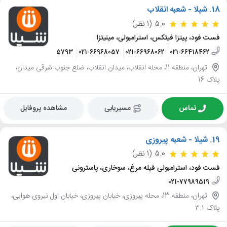
18.
شیلا - شعبه انقلاب
5.0
(1 نظر)
فست فود، پیتزا فیتکس، استرامبولی، مینیتزا
021-66465793
021-66968057
021-66968062
021-66418462
تهران، منطقه 11، محله انقلاب، میدان انقلاب، ضلع جنوب شرقی میدان،
پلاک 16
تماس
مسیریابی
مشاهده پروفایل
19.
شیلا - شعبه پیروزی
5.0
(1 نظر)
فست فود، استرامبولی فیله مرغ، سوخاری، پاسترونی
021-77989519
تهران، منطقه 13، محله پیروزی، خیابان پیروزی، خیابان اول نیروی هوایی،
پلاک ۳.۱