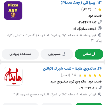
13.
پیتزا آنی (Pizza Any)
1.2
(2 نظر)
فست فود
021-44666686
info@pizzaany.ir
تهران، منطقه 5، محله اکباتان، شهرک اکباتان، فاز 2، مجتمع تجاری گلها،
پلاک 31
تماس
مسیریابی
مشاهده پروفایل
14.
ساندویچ هایدا - شعبه شهرک اکباتان
4.5
(1 نظر)
فست فود، ساندویچ گرم، ساندویچ سرد
021-44660611
تهران، منطقه 5، محله اکباتان، شهرک اکباتان، مجتمع تجاری، فاز 3