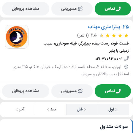
تماس
مسیریابی
مشاهده پروفایل
25.
پیتزا متری مهتاب
4.5
(1 نظر)
فست فود، رست بیف، چیزبرگر، فیله سوخاری، سیب
زمینی با پنیر
021-77083100~1
تهران، منطقه 4، محله قاسم آباد - ده نارمک، خیابان هنگام، 35 متری
استقلال، بین والائیان و سروش
تماس
مسیریابی
مشاهده پروفایل
اول
قبل
بعد
آخر
سوالات متداول