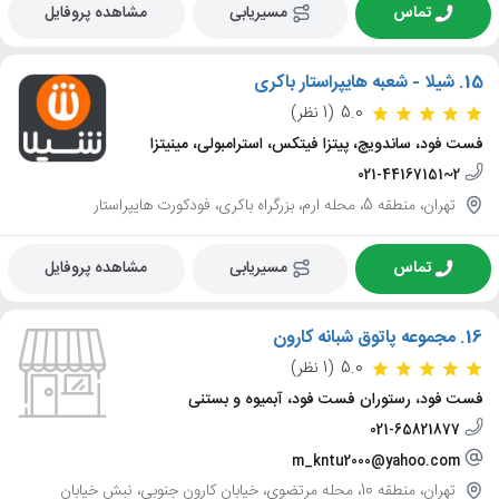
تماس
مسیریابی
مشاهده پروفایل
15.
شیلا - شعبه هایپراستار باکری
5.0
(1 نظر)
فست فود، ساندویچ، پیتزا فیتکس، استرامبولی، مینیتزا
021-44167151~2
تهران، منطقه 5، محله ارم، بزرگراه باکری، فودکورت هایپراستار
تماس
مسیریابی
مشاهده پروفایل
16.
مجموعه پاتوق شبانه کارون
5.0
(1 نظر)
فست فود، رستوران فست فود، آبمیوه و بستنی
021-65821877
m_kntu2000@yahoo.com
تهران، منطقه 10، محله مرتضوی، خیابان کارون جنوبی، نبش خیابان