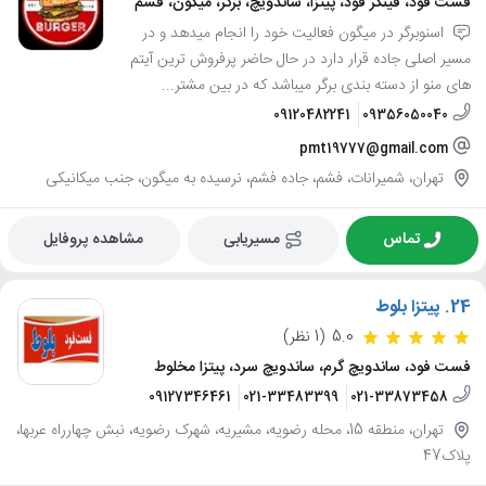
فست فود، فینگر فود، پیتزا، ساندویچ، برگر، میگون، فشم
اسنوبرگر در میگون فعالیت خود را انجام میدهد و در
مسیر اصلی جاده قرار دارد در حال حاضر پرفروش ترین آیتم
های منو از دسته بندی برگر میباشد که در بین مشتر...
09120482241
09356050040
pmt19777@gmail.com
تهران، شمیرانات، فشم، جاده فشم، نرسیده به میگون، جنب میکانیکی
تماس
مسیریابی
مشاهده پروفایل
24.
پیتزا بلوط
5.0
(1 نظر)
فست فود، ساندویچ گرم، ساندویچ سرد، پیتزا مخلوط
09127346461
021-33483399
021-33873458
تهران، منطقه 15، محله رضویه، مشیریه، شهرک رضویه، نبش چهارراه عربها،
پلاک47