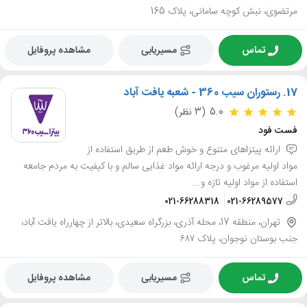
مرتضوی، نبش کوچه سامانی، پلاک 165
تماس
مسیریابی
مشاهده پروفایل
17.
رستوران سیب 360 - شعبه یافت آباد
5.0
(3 نظر)
فست فود
ارائه پیتزاهای متنوع و خوش طعم از طریق استفاده از
مواد اولیه مرغوب و درجه ارائه مواد غذایی سالم و با کیفیت به مردم جامعه
استفاده از مواد اولیه تازه و...
021-66288318
021-66289577
تهران، منطقه 17، محله آذری، بزرگراه سعیدی، بالاتر از چهارراه یافت آباد،
جنب بوستان نوجوان، پلاک ۶۸۷
تماس
مسیریابی
مشاهده پروفایل