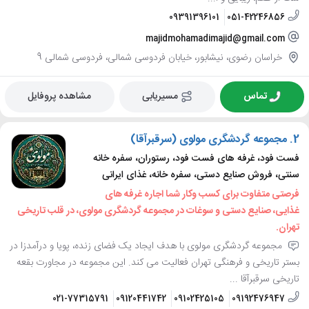
09391396101
051-42246856
majidmohamadimajid@gmail.com
خراسان رضوی، نیشابور، خیابان فردوسی شمالی، فردوسی شمالی 9
تماس
مسیریابی
مشاهده پروفایل
2.
مجموعه گردشگری مولوی (سرقبرآقا)
فست فود، غرفه های فست فود، رستوران، سفره خانه
سنتی، فروش صنایع دستی، سفره خانه، غذای ایرانی
فرصتی متفاوت برای کسب وکار شما اجاره غرفه های
غذایی، صنایع دستی و سوغات در مجموعه گردشگری مولوی، در قلب تاریخی
تهران.
مجموعه گردشگری مولوی با هدف ایجاد یک فضای زنده، پویا و درآمدزا در
بستر تاریخی و فرهنگی تهران فعالیت می کند. این مجموعه در مجاورت بقعه
تاریخی سرقبرآقا ...
021-77315791
09120441742
09102425105
09192476947