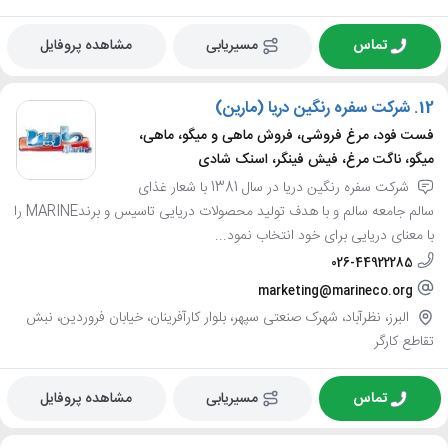
تماس
مسیریابی
مشاهده پروفایل
12.
شرکت سفره رنگین دریا (مارین)
فست فود، مرغ فروشی، فروش ماهی و میگو، ماهی،
میگو، ناگت مرغ، فیش فینگر، اسنک شادی
شرکت سفره رنگین دریا در سال 1381 با شعار غذای
سالم جامعه سالم و با هدف تولید محصولات دریایی تاسیس و برندMARINE را
با معنای دریایی برای خود انتخاب نمود...
026-44922285
marketing@marineco.org
البرز، نظرآباد، شهرک صنعتی سپهر، بلوار کارآفرینان، خیابان فروردین، نبش
تقاطع کارگر
تماس
مسیریابی
مشاهده پروفایل