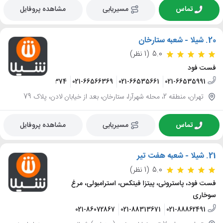
تماس
مسیریابی
مشاهده پروفایل
20.
شیلا - شعبه ستارخان
5.0
(1 نظر)
فست فود
021-66421374
021-66566369
021-66535661
021-66535991
تهران، منطقه 2، محله شهرآرا، ستارخان، بعد از خیابان لادن، پلاک 79
تماس
مسیریابی
مشاهده پروفایل
21.
شیلا - شعبه هفت تیر
5.0
(1 نظر)
فست فود، پاسترونی، پیتزا فیتکس، استرامبولی، مرغ
سوخاری
021-86072867
021-88313671
021-88862491