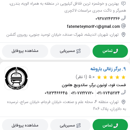
بهترین و خوشمزه ترین فلافل کیلیویی در منطقه به همراه الویه، بندری،
همبرگر و ناگت مجری مراسمات لاکچری
09387243366
fatemeteymori201@gmail.com
تهران، شهریار، اندیشه، شهرک صدف، خیابان توحید جنوبی، روبروی گلشن
تماس
مسیریابی
مشاهده پروفایل
9.
برگر زغالی باروشه
5.0
(1 نظر)
فست فود، اونیون برگر، ساندویچ هامون
09123466645
021-77227720
021-77452124
تهران، منطقه 4، محله علم و صنعت، خیابان فرجام، خیابان سراج، نرسیده
به دلاوران، پلاک 206
تماس
مسیریابی
مشاهده پروفایل