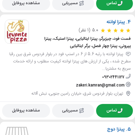
تماس
مسیریابی
مشاهده پروفایل
4.
پیتزا لوانته
5.0
(1 نظر)
فست فود، چیزبرگر، پیتزا ایتالیایی، پیتزا استیک، پیتزا
پپرونی، پیتزا چهار فصل، برگر ایتالیایی
پیتزا لوانته با رتبه 5.6 از 6 در اسنپ فود در بلوار فردوس شرق بین رقبا
مطرح شده ، یکی از ارزش های پیتزا لوانته کیفیت مطلوب و ارائه خدمات
سریع به مشتریا...
09302441127
zakeri.kamran@gmail.com
تهران، بلوار فردوس شرق، خیابان رامین جنوبی، نبش آلاله
تماس
مسیریابی
مشاهده پروفایل
5.
پیتزا دوج