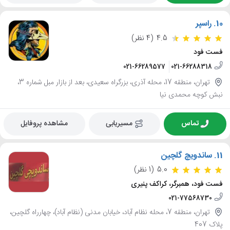
10.
راسپر
4.5
(4 نظر)
فست فود
021-66289577
021-66288318
تهران، منطقه 17، محله آذری، بزرگراه سعیدی، بعد از بازار مبل شماره 3،
نبش کوچه محمدی نیا
تماس
مسیریابی
مشاهده پروفایل
11.
ساندویچ گلچین
5.0
(1 نظر)
فست فود، همبرگر، کراکف پنیری
021-77568730
تهران، منطقه 7، محله نظام آباد، خیابان مدنی (نظام آباد)، چهارراه گلچین،
پلاک 407