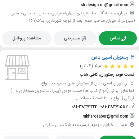
sh.design.ch@gmail.com
تهران، منطقه 12، محله هرندی، چهارراه مولوی، خیابان مصطفی خمینی
(سیروس)، خیابان صاحب جمع، بعد از کوچه شهرداری، پلاک267
تماس
مسیریابی
مشاهده پروفایل
3.
رستوران اسپی یاس
5.0
(2 نظر)
فست فود، رستوران، کافی شاپ
رستوران اسپی یاس از رستوران های محبوب با انواع
غذا های ایرانی (انواع کباب ها) فست فودی (پیتزا ،ساندویج ،سوخاری و...)
فرنگی (انواع پاستا ،استیک ،سالاد...
081-38372222
081-38371553
mkhsrotabar@gmil.com
همدان، خیابان مهدیه، نرسیده به بانک ملی مرکزی