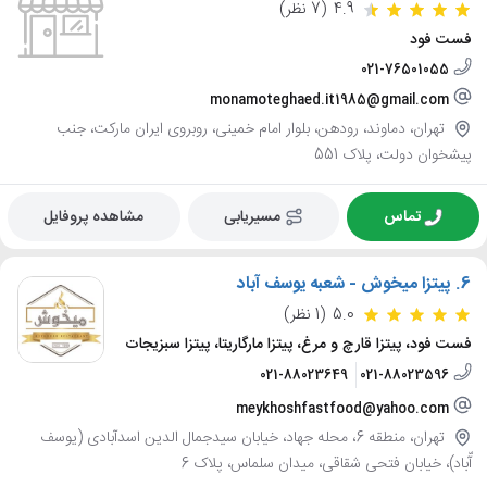
4.9
(7 نظر)
فست فود
021-76501055
monamoteghaed.it1985@gmail.com
تهران، دماوند، رودهن، بلوار امام خمینی، روبروی ایران مارکت، جنب
پیشخوان دولت، پلاک 551
تماس
مسیریابی
مشاهده پروفایل
6.
پیتزا میخوش - شعبه یوسف آباد
5.0
(1 نظر)
فست فود، پیتزا قارچ و مرغ، پیتزا مارگاریتا، پیتزا سبزیجات
021-88023649
021-88023596
meykhoshfastfood@yahoo.com
تهران، منطقه 6، محله جهاد، خیابان سیدجمال الدین اسدآبادی (یوسف
آّباد)، خیابان فتحی شقاقی، میدان سلماس، پلاک 6