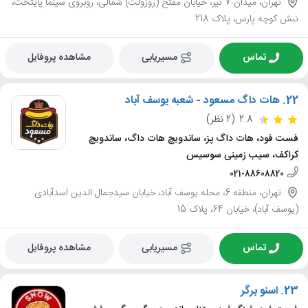
تهران، میدان 7 تیر، خیابان مفتح (روزولت) شمالی، روبروی سینما پایتخت،
نبش کوچه پارس، پلاک 218
تماس
مسیریابی
مشاهده پروفایل
22.
هات داگ مسعود - شعبه یوسف آباد
2.8
(2 نظر)
فست فود، هات داگ پز، ساندویچ هات داگ، ساندویچ
کراکف، سیب زمینی سوسیس
021-88608820
تهران، منطقه 6، محله یوسف آباد، خیابان سیدجمال الدین اسدآبادی
(یوسف آباد)، خیابان 64، پلاک 15
تماس
مسیریابی
مشاهده پروفایل
23.
اسنو برگر