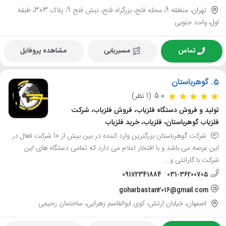
تهران، منطقه 9، محله فتح، بزرگراه فتح، نبش فتح 9، پلاک 303، طبقه
اول، واحد جنوبی
تماس
مسیریابی
مشاهده پروفایل
5.
گوهرباستان
5.0
(1 نظر)
تولید و فروش دستگاه فلزیاب، فروش فلزیاب، شرکت
فلزیاب گوهرباستان، فلزیاب، خرید فلزیاب
شرکت گوهرباستان بزرگترین وارد کننده در بین بیش از 10 شرکت فعال در
این عرصه می باشد و با افتخار اعلام می دارد که تمامی دستگاه های این
شرکت با گارانتی و...
09172341884
031-36200705
goharbastan2016@gmail.com
اصفهان، خیابان ارتش، کوی ابوالقاسم زهرایی، ساختمان رحیمی