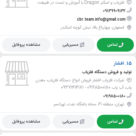
فلزیاب و اسکنر Dragon با آموزش و تست در طبیعت
09139909132
cbr.team.info@gmail.com
اصفهان، چهارباغ بالا، نبش کوچه اسکندر
تماس
مسیریابی
مشاهده پروفایل
15.
افشار
تولید و فروش دستگاه فلزیاب
شرکت فلزیاب افشار فروش انواع دستگاه فلزیاب، معدن
یاب، آب یاب 09198500180 - 09371414171
09198500180
تهران، منطقه 21، محله باشگاه نفت، تهرانسر
تماس
مسیریابی
مشاهده پروفایل