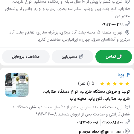
فلزیاب گستر با بیش از 10 سال سابقه، واردکننده مستقیم انواع فلزیاب،
طلایاب، گنج یاب، پین پوینتر، اسکنر سه بعدی، ردیاب و لوازم جانبی از برندهای
معتبر دن...
09123000399
تهران، منطقه 5، محله جنت آباد مرکزی، بزرگراه ستاری، تقاطع جنت آباد
مرکزی و آبشناسان شرق، چهارراه ایرانپارس، ساختمان گالریا
تماس
مسیریابی
مشاهده پروفایل
4.
پویا
5.0
(1 نظر)
تولید و فروش دستگاه فلزیاب، انواع دستگاه طلایاب،
فلزیاب، طلایاب، گنج یاب، دفینه یاب
اول تست کنید بعد بخرین بیشتر از 20 سال سابقه درخشان دستگاه ها
شامل گارانتی و خدمات پس از فروش هستند 09192046008
09192046008
021-66811600
pouyafelez1@gmail.com