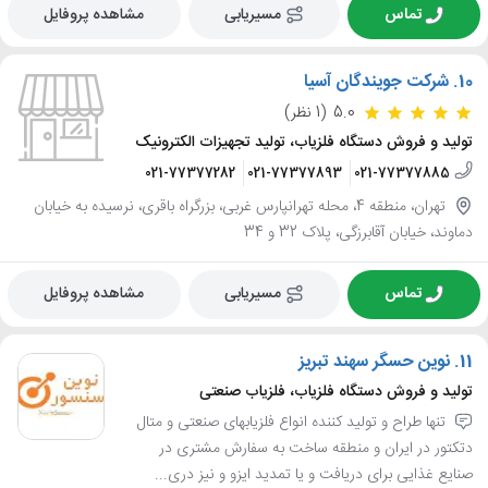
تماس
مسیریابی
مشاهده پروفایل
10.
شرکت جویندگان آسیا
5.0
(1 نظر)
تولید و فروش دستگاه فلزیاب، تولید تجهیزات الکترونیک
021-77377282
021-77377893
021-77377885
تهران، منطقه 4، محله تهرانپارس غربی، بزرگراه باقری، نرسیده به خیابان
دماوند، خیابان آقابرزگی، پلاک 32 و 34
تماس
مسیریابی
مشاهده پروفایل
11.
نوین حسگر سهند تبریز
تولید و فروش دستگاه فلزیاب، فلزیاب صنعتی
تنها طراح و تولید کننده انواع فلزیابهای صنعتی و متال
دتکتور در ایران و منطقه ساخت به سفارش مشتری در
صنایع غذایی برای دریافت و یا تمدید ایزو و نیز دری...