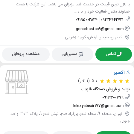
با نازل ترین قیمت در خدمت شما عزیزان می باشد. این شرکت با همت
خداوند متعال فعالیت خود را با ه...
09195002824
09134442721
goharbastan9@gmail.com
اصفهان، خیابان ارتش، کوچه زهرایی
تماس
مسیریابی
مشاهده پروفایل
9.
اکسیر
5.0
(1 نظر)
تولید و فروش دستگاه فلزیاب
09122200779
felezyabexir177@gmail.com
تهران، منطقه 9، محله فتح، بزرگراه فتح، نبش فتح 9، پلاک 303، واحد
جنوبی