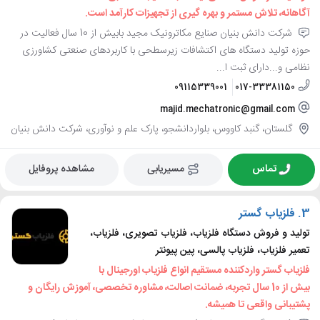
آگاهانه، تلاش مستمر و بهره گیری از تجهیزات کارآمد است.
شرکت دانش بنیان صنایع مکاترونیک مجید بابیش از 10 سال فعالیت در
حوزه تولید دستگاه های اکتشافات زیرسطحی با کاربردهای صنعتی کشاورزی
نظامی و...دارای ثبت ا...
09115339001
017-33381150
majid.mechatronic@gmail.com
گلستان، گنبد کاووس، بلواردانشجو، پارک علم و نوآوری، شرکت دانش بنیان
تماس
مسیریابی
مشاهده پروفایل
3.
فلزیاب گستر
تولید و فروش دستگاه فلزیاب، فلزیاب تصویری، فلزیاب،
تعمیر فلزیاب، فلزیاب پالسی، پین پیونتر
فلزیاب گستر واردکننده مستقیم انواع فلزیاب اورجینال با
بیش از 10 سال تجربه، ضمانت اصالت، مشاوره تخصصی، آموزش رایگان و
پشتیبانی واقعی تا همیشه.