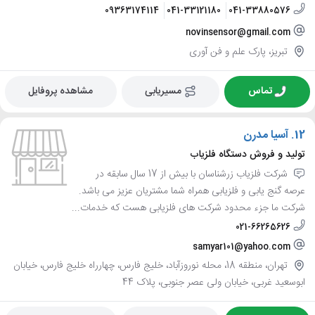
09363174114
041-33121180
041-33880576
novinsensor@gmail.com
تبریز، پارک علم و فن آوری
تماس
مسیریابی
مشاهده پروفایل
12.
آسیا مدرن
تولید و فروش دستگاه فلزیاب
شرکت فلزیاب زرشناسان با بیش از 17 سال سابقه در
عرصه گنج یابی و فلزیابی همراه شما مشتریان عزیز می باشد.
شرکت ما جزء محدود شرکت های فلزیابی هست که خدمات...
021-66265626
samyar101@yahoo.com
تهران، منطقه 18، محله نوروزآباد، خلیج فارس، چهارراه خلیج فارس، خیابان
ابوسعید غربی، خیابان ولی عصر جنوبی، پلاک 44