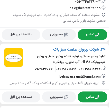
051-32453282~3
ps.e@behranfiter.co
مشهد، منطقه 7، محله کارگران، جاده کلارت نادر، کیلومتر 15، شهرک
صنعتی مشهد، بلوار تلاش شمالی
تماس
مسیریابی
مشاهده پروفایل
24.
شرکت بهروان صنعت سبز پاک
تولید روغن صنعتی، تولید کننده روغن صنعتی، روغن
هیدرولیک HL68، آب صابون، روانکار10
09028340771
041-35518196
041-35518376
behravan.sanat@gmail.com
تبریز، خیابان قنقا، خیابان شهری، کوی اسکالات، پلاک 24، واحد 1 جنوبی
تماس
مسیریابی
مشاهده پروفایل