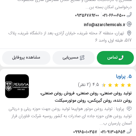
درخواستی امکان بسته بن...
09356789200
021-66006500
info@azarchemicals.ir
تهران، منطقه 2، محله شریف، خیابان آزادی، بعد از دانشگاه شریف، پلاک
517، طبقه اول، واحد 6
تماس
مسیریابی
مشاهده پروفایل
5.
پراویا
4.5
(2 نظر)
تولید روغن صنعتی، روغن صنعتی، فروش روغن صنعتی،
روغن دنده، روغن گیربکس، روغن موتورسیکلت
پراویا : تولید روغن موتور هواپیما تولید روغن جهت حوزه ریلی و دریائی
تولید روغن های حوزه جاده ای صادرات به کشور روسیه شرکت فناوران فراز
آسمان پارسیان ب...
09965010357
021-91305654