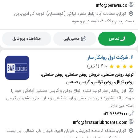
info@peravia.co
تهران، سعادت آباد، بلوار منفرد نیاکی (کوهستان)، کوچه گل آذین، بن
بست پنجم، پلاک 6، طبقه دوم و سوم
تماس
مسیریابی
مشاهده پروفایل
6.
شرکت اول روانکار سار
4.0
(1 نظر)
تولید روغن صنعتی، فروش روغن صنعتی، روغن صنعتی،
روغن توتال، روغن ترانس، گریس صنعتی
اول روانکار سار تولید کننده انواع روغن و گریس صنعتی آمادگی خود را
جهت ارائه مشاوره فنی و مهندسی و آزمایشگاهی و نیازسنجی مشتریان گرامی
اعلام می دارد.
021-79974000
info@firstsarlubricants.com
تهران، منطقه 1، محله تجریش، خیابان الهیه، خیابان خزر شمالی، بن بست