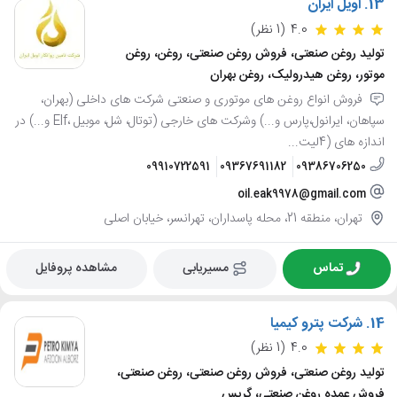
13.
اویل ایران
4.0
(1 نظر)
تولید روغن صنعتی، فروش روغن صنعتی، روغن، روغن
موتور، روغن هیدرولیک، روغن بهران
فروش انواع روغن های موتوری و صنعتی شرکت های داخلی (بهران،
سپاهان، ایرانول،پارس و...) وشرکت های خارجی (توتال، شل، موبیل ،Elf و...) در
اندازه های (4لیت...
09910722591
09367691182
09386706250
oil.eak9978@gmail.com
تهران، منطقه 21، محله پاسداران، تهرانسر، خیابان اصلی
تماس
مسیریابی
مشاهده پروفایل
14.
شرکت پترو کیمیا
4.0
(1 نظر)
تولید روغن صنعتی، فروش روغن صنعتی، روغن صنعتی،
فروش عمده روغن صنعتی، گریس