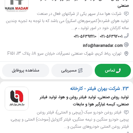
صنعتی
شرکت هوا مدار سپهر یکی از شرکتهای فعال در صنعت
تولید هوای فشرده(کمپرسورهای اسکرو) می باشد که با توجه به تجربه چندین
ساله کارکنان خود در امور تولید ، م...
021-56392210
021-56392001
info@havamadar.com
تهران، رباط کریم، شهرک صنعتی نصیرآباد، خیابان سرو 18، پلاک 13، F151
تماس
مسیریابی
مشاهده پروفایل
23.
شرکت بهران فیلتر - کارخانه
تولید روغن صنعتی، تولید فیلتر روغن و هوا، تولید فیلتر
صنعتی، کیسه غبارگیر هوا و مایعات
فیلتر روغن خودرو سبک (پیچی و المنتی)، فیلتر روغن
پیچی خودرو سنگین و نیمه سنگین، فیلتر گازوئیل (سوخت) المنتی و پیچی،
فیلتر روغن المنتی خودروهای سنگین و...