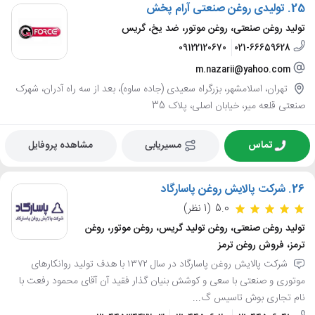
25.
تولیدی روغن صنعتی آرام پخش
تولید روغن صنعتی، روغن موتور، ضد یخ، گریس
09122120670
021-66659628
m.nazarii@yahoo.com
تهران، اسلامشهر، بزرگراه سعیدی (جاده ساوه)، بعد از سه راه آدران، شهرک
صنعتی قلعه میر، خیابان اصلی، پلاک 35
تماس
مسیریابی
مشاهده پروفایل
26.
شرکت پالایش روغن پاسارگاد
5.0
(1 نظر)
تولید روغن صنعتی، روغن تولید گریس، روغن موتور، روغن
ترمز، فروش روغن ترمز
شرکت پالایش روغن پاسارگاد در سال ۱۳۷۲ با هدف تولید روانکارهای
موتوری و صنعتی با سعی و کوشش بنیان گذار فقید آن آقای محمود رفعت با
نام تجاری بوش تاسیس گ...