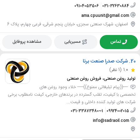
09104053506
031-32630884
ama.cpuunit@gmail.com
اصفهان، شهرک صنعتی سجزی، خیابان پنجم شرقی، فرعی چهارم، پلاک 6
تماس
مسیریابی
مشاهده پروفایل
20.
شرکت صدرا صنعت برنا
1.0
(1 نظر)
تولید روغن صنعتی، فروش روغن صنعتی
----((پیام تبلیغاتی ممنوع))----- خلاء وجود روغن های
تخصصی با کیفیت، تقلب گسترده در برندهای خارجی، کیفت نامطلوب برخی
شرکت های تولید کننده داخلی و قیمت...
031-33873480~1
09924002015
info@sadraoil.com