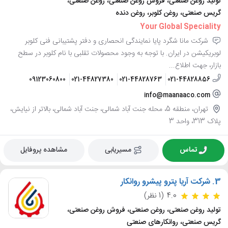
تولید روغن صنعتی، فروش روغن صنعتی، روغن صنعتی،
گریس صنعتی، روغن کلوبر، روغن دنده
Your Global Speciality
شرکت مانا شگرد پایا نمایندگی انحصاری و دفتر پشتیبانی فنی کلوبر
لوبریکیشن در ایران. با توجه به وجود محصولات تقلبی با نام کلوبر در سطح
بازار، جهت اطلاع...
09123060800
021-44827380
021-44828763
021-44828856
info@maanaaco.com
تهران، منطقه 5، محله جنت آباد شمالی، جنت آباد شمالی، بالاتر از نیایش،
پلاک 313، واحد 3
تماس
مسیریابی
مشاهده پروفایل
3.
شرکت آریا پترو پیشرو روانکار
4.0
(1 نظر)
تولید روغن صنعتی، روغن صنعتی، فروش روغن صنعتی،
گریس صنعتی، روانکارهای صنعتی