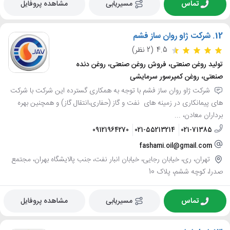
تماس
مسیریابی
مشاهده پروفایل
12.
شرکت ژاو روان ساز فشم
4.5
(2 نظر)
تولید روغن صنعتی، فروش روغن صنعتی، روغن دنده
صنعتی، روغن کمپرسور سرمایشی
شرکت ژاو روان ساز فشم با توجه به همکاری گسترده این شرکت با شرکت
های پیمانکاری در زمینه های نفت و گاز (حفاری،انتقال گاز) و همچنین بهره
برداران معادن، ...
09121964270
021-55213214
021-71385
fashami.oil@gmail.com
تهران، ری، خیابان رجایی، خیابان انبار نفت، جنب پالایشگاه بهران، مجتمع
صدرا، کوچه ششم، پلاک 10
تماس
مسیریابی
مشاهده پروفایل