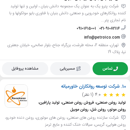
شرکت پترو یک به عنوان یک مجموعه دانش بنیان ، اولین و تنها تولید
کننده روانکارهای خودرویی و صنعتی دانش بنیان با فناوری بایو مولکولها و با
نام تجاری پتر...
09101615001
021-91082116
info@petro1co.com
تهران، منطقه 2، محله طرشت، بزرگراه جناح، بلوار صالحی، خیابان جعفری
نیا، پلاک 19
تماس
مسیریابی
مشاهده پروفایل
10.
شرکت توسعه روانکاران خاورمیانه
4.0
(1 نظر)
تولید روغن صنعتی، فروش روغن صنعتی، تولید پارافین،
روغن موتور، روغن شل، روغن موبیل
شرکت سازنده روغن های صنعتی، روغن های موتوری، روغن دنده خودرو،
روغن هوایی، گریس، سیالات خنک کننده و مایع ترمز