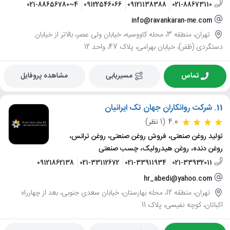
021-88656780~4
09122546066
09121138388
021-88673110
info@ravankaran-me.com
تهران، منطقه 3، محله کاووسیه، خیابان ولی عصر، بالاتر از خیابان
دستگردی (ظفر)، خیابان بهرامی، پلاک 47، واحد 12
تماس
مسیریابی
مشاهده پروفایل
11.
شرکت روانکاران جهان تک ایرانیان
4.0
(1 نظر)
تولید روغن صنعتی، فروش روغن صنعتی، روغن ترانس،
روغن دنده، روغن هیدرولیک، چسب صنعتی
09121862138
021-33112672
021-33911934
021-33932011
hr_abedi@yahoo.com
تهران، منطقه 12، محله بهارستان، خیابان سعدی جنوبی، بعد از چهارراه
اکباتان، کوچه نفیسی، پلاک 11