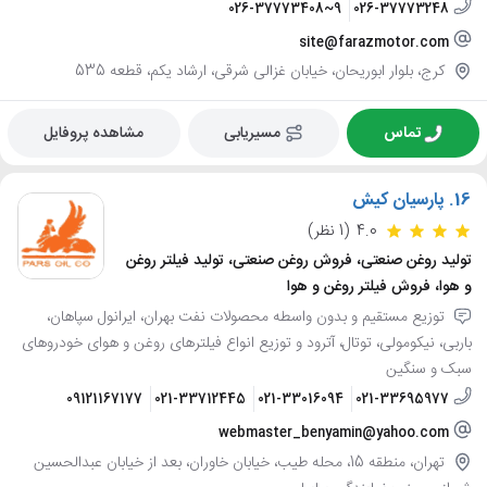
026-37773408~9
026-37773248
site@farazmotor.com
کرج، بلوار ابوریحان، خیابان غزالی شرقی، ارشاد یکم، قطعه 535
تماس
مسیریابی
مشاهده پروفایل
16.
پارسیان کیش
4.0
(1 نظر)
تولید روغن صنعتی، فروش روغن صنعتی، تولید فیلتر روغن
و هوا، فروش فیلتر روغن و هوا
توزیع مستقیم و بدون واسطه محصولات نفت بهران، ایرانول سپاهان،
باربی، نیکومولی، توتال، آترود و توزیع انواع فیلترهای روغن و هوای خودروهای
سبک و سنگین
09121167177
021-33712445
021-33016094
021-33695977
webmaster_benyamin@yahoo.com
تهران، منطقه 15، محله طیب، خیابان خاوران، بعد از خیابان عبدالحسین