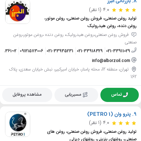
8.
بازرگانی البرز
4.0
(1 نظر)
تولید روغن صنعتی، فروش روغن صنعتی، روغن موتور،
روغن دنده، روغن هیدرولیک
فروش روغن صنعتی،روغن هیدرولیک، روغن دنده ،روغن موتور،روغن
صنعتی
998361~2
09121573006
021-33935231
021-33918329
021-33911029
info@alborzoil.com
تهران، منطقه 12، محله پامنار، خیابان امیرکبیر، نبش خیابان سعدی، پلاک
162
تماس
مسیریابی
مشاهده پروفایل
9.
پترو وان (PETRO 1)
4.0
(1 نظر)
تولید روغن صنعتی، فروش روغن صنعتی، روغن های
صنعتی، روغنهای بنزینی، روغنهای دیزلی