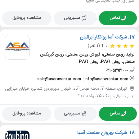
شیرازی، جنب نمایندگی سایپا
تماس
مسیریابی
مشاهده پروفایل
17.
شرکت آسا روانکار ایرانیان
4.0
(1 نظر)
تولید روغن صنعتی، فروش روغن صنعتی، روغن گیربکس
صنعتی، روغن PAG، روغن PAO
021-52921000
sale@asaravankar.com
info@asaravankar.com
تهران، منطقه 7، محله عباس آباد، خیابان سهروردی شمالی، خیابان میرزایی
زینالی شرقی، پلاک 75، واحد 202
تماس
مسیریابی
مشاهده پروفایل
18.
شرکت بهروان صنعت آسیا