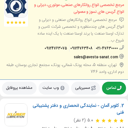
مرجع تخصصی انواع روانکارهای صنعتی، موتوری، دیزلی و
انواع گریس های نسوز و معمولی
مرجع تخصصی انواع روانکارهای صنعتی و دیزلی و
انواع گریس های چندمنظوره و تخصصی شرکت تامین و
تدارک اوستا صنعت یا برند اوستا صنعت با یک ایده ساده
شروع ب...
09124763075
09124763408
021-47630000
sales@avesta-sanat.com
تهران، منطقه 5، محله پونک شمالی، پونک، مجتمع تجاری بوستان، طبقه
دوم اداری، واحد 746
تماس
مسیریابی
وب سایت
مشاهده پروفایل
2.
کلوبر آلمان - نمایندگی انحصاری و دفتر پشتیبانی
فنی
5.0
(2 نظر)