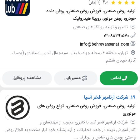
4.0
(1 نظر)
تولید روغن صنعتی، فروش روغن صنعتی، روغن دنده
خودرو، روغن موتور، روبینا هیدرولیک
تامین و تولید روانکارهای صنعتی
021-88391570
info@behravansanat.com
تهران، منطقه 6، محله جهاد، خیابان سیدجمال الدین اسدآبادی (یوسف
آباد)، خیابان ششم
تماس
مسیریابی
مشاهده پروفایل
19.
شرکت آرتامهر فخر آسیا
تولید روغن صنعتی، فروش روغن صنعتی، انواع روغن های
موتوری
شرکت ارتامهر فخر آسیا با کادری مجرب از مهندسان و
کادر آموزش دیده در واحد تحقیقات و آزمایشگاه خود نیاز صنعت به انواع روغن
و حتی روغن های خاص را برطرف ...