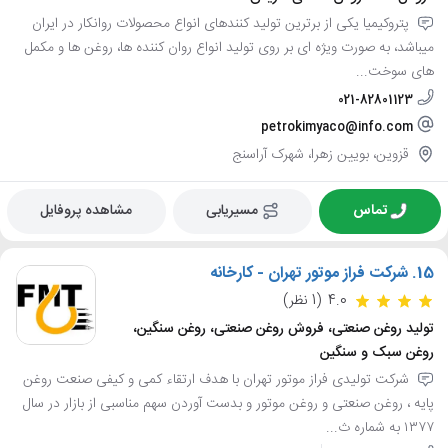
پتروکیمیا یکی از برترین تولید کنندهای انواع محصولات روانکار در ایران
میباشد، به صورت ویژه ای بر روی تولید انواع روان کننده ها، روغن ها و مکمل
های سوخت...
021-82801123
petrokimyaco@info.com
قزوین، بویین زهرا، شهرک آراسنج
تماس
مسیریابی
مشاهده پروفایل
15.
شرکت فراز موتور تهران - کارخانه
4.0
(1 نظر)
تولید روغن صنعتی، فروش روغن صنعتی، روغن سنگین،
روغن سبک و سنگین
شرکت تولیدی فراز موتور تهران با هدف ارتقاء کمی و کیفی صنعت روغن
پایه ، روغن صنعتی و روغن موتور و بدست آوردن سهم مناسبی از بازار در سال
۱۳۷۷ به شماره ث...