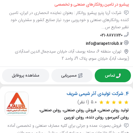
پیشرو در تامین روانکارهای صنعتی و تخصصی
شرکت آریا پترو پیشرو روانکار : بعنوان نماینده انحصاری در ایران، تامین
کننده روانکارهای صنعتی و خودرویی مورد نیاز صنایع کشور و مشتریان خود
نظیر صنایع س...
021-88711720
info@ariapetrolub.ir
تهران، منطقه 6، محله یوسف آباد، خیابان سیدجمال الدین اسدآبادی
(یوسف آباد)، خیابان سوم، پلاک 19، واحد 2
تماس
مسیریابی
مشاهده پروفایل
4.
شرکت تولیدی آذر شیمی شریف
5.0
(1 نظر)
تولید روغن صنعتی، فروش روغن صنعتی، روغن صنعتی،
روغن کمپرسور، روغن دنده، روغن توربین
فروش بصورت عمده و جزئی برای کلیه مصارف صنعتی و تخصصی آماده
همکاری با کارخانجات صنعتی و صنایع امکان سفارشی سازی محصولات