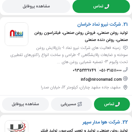
تماس
مشاهده پروفایل
21.
شرکت نیرو نماد خراسان
تولید روغن صنعتی، فروش روغن صنعتی، فیلتراسون روغن
صنعتی، روغن دنده صنعتی
زمینه فعالیت های شرکت نیرو نماد 1- بازپالایش روغن
سوخته و ضایعات پالایشگاهی 2- طراحی و ساخت انواع راکتورهای تقطیری
تحت وکیوم 3- تصفیه شمیایی روغن های ...
09352229749
051-31511000
info@niroonamad.com
مشهد، جاده مشهد چناران، کیلومتر 12، خیابان صدرا
تماس
مسیریابی
مشاهده پروفایل
22.
شرکت هوا مدار سپهر
تولید روغن صنعتی، تولید و تعمیر کمپرسور، تولید فیلتر