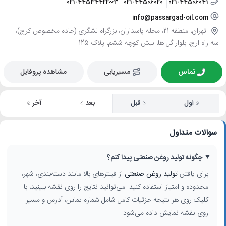
021-44534422~3
021-44506020
021-44506041
info@passargad-oil.com
تهران، منطقه 21، محله پاسداران، بزرگراه لشگری (جاده مخصوص کرج)،
سه راه ارج، بلوار گل ها، نبش کوچه ششم، پلاک 125
تماس
مسیریابی
مشاهده پروفایل
اول
قبل
بعد
آخر
سوالات متداول
چگونه تولید روغن صنعتی پیدا کنم؟
برای یافتن
تولید روغن صنعتی
از فیلترهای بالا مانند دسته‌بندی، شهر،
محدوده و امتیاز استفاده کنید. می‌توانید نتایج را روی نقشه ببینید، با
کلیک روی هر نتیجه جزئیات کامل شامل شماره تماس، آدرس و مسیر
روی نقشه نمایش داده می‌شود.