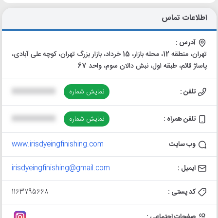
اطلاعات تماس
آدرس :
تهران، منطقه 12، محله بازار، 15 خرداد، بازار بزرگ تهران، کوچه علی آبادی،
پاساژ قائم، طبقه اول، نبش دالان سوم، واحد 67
تلفن :
نمایش شماره
XXXXXXXXXX
تلفن همراه :
نمایش شماره
XXXXXXXXXX
وب سایت
www.irisdyeingfinishing.com
ایمیل :
irisdyeingfinishing@gmail.com
کد پستی :
1163795668
صفحات اجتماعی :