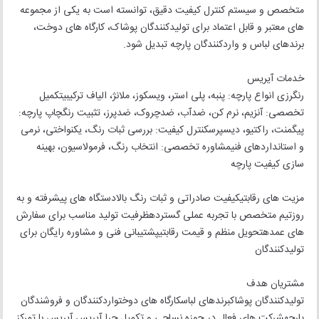
متخصص و سیستم کنترل کیفیت دقیق، توانسته است به یکی از مجموعه
های معتبر و قابل اعتماد برای تولیدکنندگان پوشاک، کارگاه های دوخت،
برندهای لباس و واردکنندگان پارچه تبدیل شود.
خدمات آیریس
رنگرزی انواع پارچه: پنبه، پلی استر، ویسکوز، ملانژ، الیاف ترکیبیتکمیل
تخصصی: آنزیم، نرم کن، ضدآب، ضدچروک، ضدپرز، تثبیت رنگچاپ پارچه:
پیگمنت، راکتیو، دیسپرسکنترل کیفیت: بررسی ثبات رنگ، یکنواختی، نرمی
و استانداردهای فنیمشاوره تخصصی: انتخاب رنگ، فرمولاسیون، بهینه
سازی کیفیت پارچه
مزیت های رقابتیکیفیت صادراتی و ثبات رنگ بالادستگاه های پیشرفته و به
روزتیم متخصص با تجربه عملی گستردهظرفیت تولید مناسب برای سفارش
های عمدهتحویل منظم و قیمت رقابتیپشتیبانی فنی و مشاوره رایگان برای
تولیدکنندگان
مشتریان هدف
تولیدکنندگان پوشاکبرندهای لباسکارگاه های دوختواردکنندگان و فروشندگان
پارچهشرکت های فعال در حوزه نساجی و تکمیل چرا آیریس آیریس با تمرکز