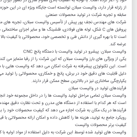
خود را آغاز کرده است. با توجه به اهمیت بالای مقاوم سازی در کشور ایران 
از زلزله قرار دارد، والپست سبلان توانسته است جایگاه ویژه ای در این حوزه
سابقه و تجربه شرکت در تولید محصولات صنعتی
شرکت های مهندس نجف پور پیش از تأسیس والپست سبلان، تجربه های متعد
پروفیل های C شکل، لوله های فولادی، فلشینگ ها و سایر اجزای ساختم
است تا با بهره گیری از دانش فنی و تخصصی خود، محصولاتی با کیفیت بالا و مط
عرضه کند.
والپست سبلان: پیشرو در تولید والپست با دستگاه پانچ CNC
دلیل قابلیت های دقیق خود در برش، پانچ و خمکاری، محصولاتی را تولید می کن
یکپارچگی ساختاری نیز در بالاترین سطح ممکن قرار دارند.
فرآیندهای تولید در والپست سبلان
والپست سبلان تمامی مراحل تولید والپست ها را در داخل مجموعه خود انجا
است که هر کدام با استفاده از دستگاه های مدرن و تحت نظارت دقیق مهند
فرآیندها در یک مکان به شرکت اجازه می دهد که کیفیت محصولات خود را به ط
رویکرد جامع به تولید، هزینه ها را کاهش داده و امکان ارائه محصولاتی با قی
کیفیت برتر محصولات والپست
والپست های تولید شده توسط این شرکت به دلیل استفاده از مواد اولیه با ک