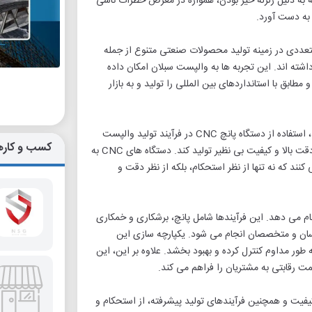
که به دلیل زلزله خیز بودن، همواره در معرض خطرات ناشی
 به دست آورد.
دی در زمینه تولید محصولات صنعتی متنوع از جمله
انی داشته اند. این تجربه ها به والپست سبلان امکان داده
ابق با استانداردهای بین المللی را تولید و به بازار
یکی از ویژگی های بارز والپست سبلان که این شرکت را از رقبا متمایز می کند، استفاده از دستگاه پانچ CNC در فرآیند تولید والپست
کسب و کاره
است. این تکنولوژی پیشرفته به شرکت امکان می دهد که والپست هایی با دقت بالا و کیفیت بی نظیر تولید کند. دستگاه های CNC به
ند که نه تنها از نظر استحکام، بلکه از نظر دقت و
م می دهد. این فرآیندها شامل پانچ، برشکاری و خمکاری
سان و متخصصان انجام می شود. یکپارچه سازی این
ور مداوم کنترل کرده و بهبود بخشد. علاوه بر این، این
مت رقابتی به مشتریان را فراهم می کند.
یفیت و همچنین فرآیندهای تولید پیشرفته، از استحکام و