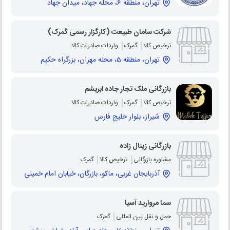
تهران، منطقه 6، محله جهاد، میدان جهاد
شرکت سامان طبیعت (کارگزار رسمی گمرک)
ترخیص کالا
گمرک
واردات صادرات کالا
تهران، منطقه 5، محله مهران، بزرگراه حکیم
بازرگانی ملک تجار جاده ابریشم
ترخیص کالا
گمرک
واردات صادرات کالا
شیراز، بلوار خلیج فارس
بازرگانی زینال زاده
مشاوره بازرگانی
ترخیص کالا
گمرک
آذربایجان غربی، ماکو، بازرگان، خیابان امام خمینی
سما مروارید آسیا
حمل و نقل بین المللی
گمرک