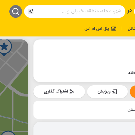
در
اغل
پنل اس ام اس
|
انه
ویرایش
اشتراک گذاری
ستان