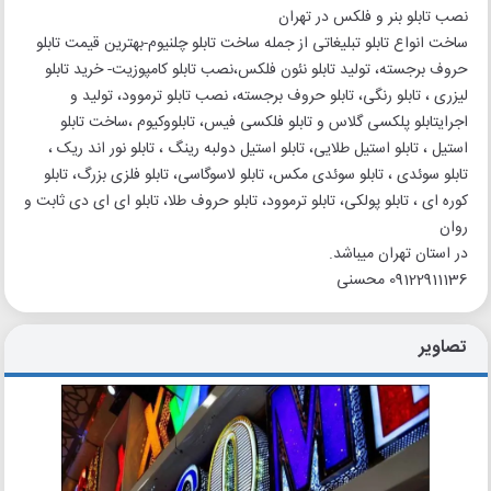
نصب تابلو بنر و فلکس در تهران
ساخت انواع تابلو تبلیغاتی از جمله ساخت تابلو چلنیوم-بهترین قیمت تابلو
حروف برجسته، تولید تابلو نئون فلکس،نصب تابلو کامپوزیت- خرید تابلو
لیزری ، تابلو رنگی، تابلو حروف برجسته، نصب تابلو ترموود، تولید و
اجرایتابلو پلکسی گلاس و تابلو فلکسی فیس، تابلووکیوم ،ساخت تابلو
استیل ، تابلو استیل طلایی، تابلو استیل دولبه رینگ ، تابلو نور اند ریک ،
تابلو سوئدی ، تابلو سوئدی مکس، تابلو لاسوگاسی، تابلو فلزی بزرگ، تابلو
کوره ای ، تابلو پولکی، تابلو ترموود، تابلو حروف طلا، تابلو ای ای دی ثابت و
روان
در استان تهران میباشد.
09122911136 محسنی
تصاویر