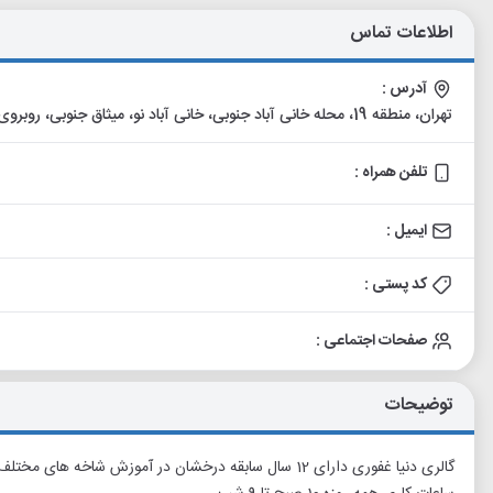
اطلاعات تماس
آدرس :
تهران، منطقه 19، محله خانی آباد جنوبی، خانی آباد نو، میثاق جنوبی، روبروی پارک شقایق، کوچه ماستری فراهانی (75)، پلاک 53
تلفن همراه :
ایمیل :
کد پستی :
صفحات اجتماعی :
توضیحات
گالری دنیا غفوری دارای 12 سال سابقه درخشان در آموزش شاخه های مختلف موسیقی نقاشی شمع سازی و .. میباشد.