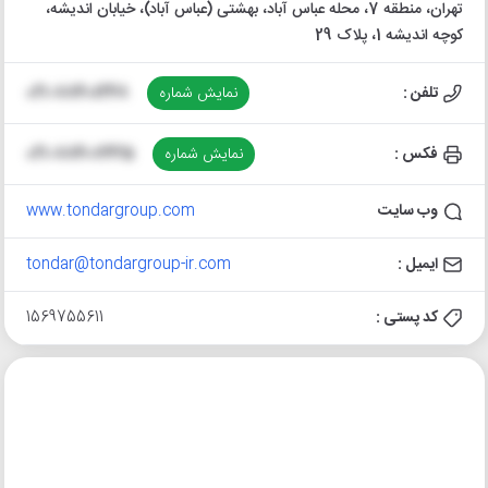
تهران، منطقه 7، محله عباس آباد، بهشتی (عباس آباد)، خیابان اندیشه،
کوچه اندیشه 1، پلاک 29
تلفن :
نمایش شماره
021-88401248
فکس :
نمایش شماره
021-88407425
وب سایت
www.tondargroup.com
ایمیل :
tondar@tondargroup-ir.com
کد پستی :
1569755611