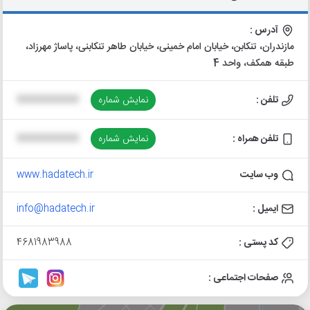
آدرس :
مازندران، تنکابن، خیابان امام خمینی، خیابان طاهر تنکابنی، پاساژ مهرزاد،
طبقه همکف، واحد 4
تلفن :
نمایش شماره
XXXXXXXXXX
تلفن همراه :
نمایش شماره
XXXXXXXXXX
وب سایت
www.hadatech.ir
ایمیل :
info@hadatech.ir
کد پستی :
4681983988
صفحات اجتماعی :