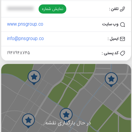
تلفن :
نمایش شماره
XXXXXXXXXX
وب سایت
www.pnsgroup.co
ایمیل :
info@pnsgroup.co
کد پستی :
1947948745
در حال بارگذاری نقشه...