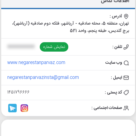
اطلاعات تماس
آدرس :
تهران، منطقه 5، محله صادقيه - آرياشهر، فلکه دوم صادقیه (آریاشهر)،
برج گلدیس، طبقه پنجم، واحد 521
تلفن :
نمایش شماره
XXXXXXXXXX
وب سایت
www.negarestanparvaz.com
ایمیل :
negarestanparvazinsta@gmail.com
کد پستی :
1451796666
صفحات اجتماعی :