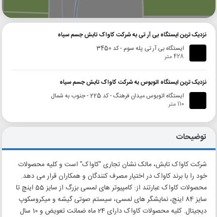
گوگل
بلد
نشان
نزدیک ترین ایستگاه بی آر تی به شرکت کاواک تابش جسم سیاه
ایستگاه بی آر تی پله سوم - کد 3450
428 متر
نزدیک ترین ایستگاه اتوبوس به شرکت کاواک تابش جسم سیاه
ایستگاه اتوبوس میدان فرهنگ - کد 225 - جنوب به شمال
110 متر
توضیحات
شرکت کاواک تابش، مالک نشان تجاری "کاواک" است و کلیه محصولات
خود را با برند کاواک در اختیار مصرف کنندگان و همکاران قرار می دهد.
محصولات کاواک عبارتند از: کامپیوتر های لمسی بزرگ از سایز 55 اینچ تا
سایز 84 اینچ، نمایشگر های لمسی، سیستم صوتی گیشه و میکروسکوپ
دیجیتال. کلیه محصولات کاواک دارای 24 ماه ضمانت تعویض و 10 سال