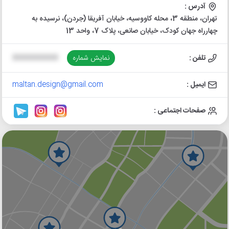
آدرس :
تهران، منطقه 3، محله کاووسیه، خیابان آفریقا (جردن)، نرسیده به
چهارراه جهان کودک، خیابان صانعی، پلاک 7، واحد 13
تلفن :
نمایش شماره
XXXXXXXXXX
ایمیل :
maltan.design@gmail.com
صفحات اجتماعی :