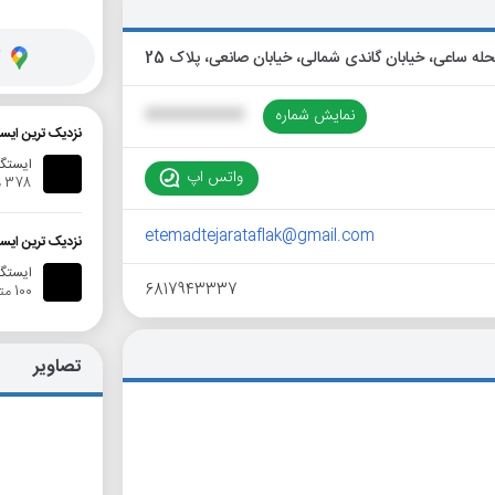
گ
نمایش شماره
XXXXXXXXXX
نزدیک ترین ایست
ایستگاه
واتس اپ
378 متر
etemadtejarataflak@gmail.com
نزدیک ترین ایس
ایستگاه ات
6817943337
100 متر
تصاویر