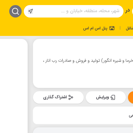
در
اغل
پنل اس ام اس
|
خرما و شیره انگور) تولید و فروش و صادرات رب انار ،
ویرایش
اشتراک گذاری
عی