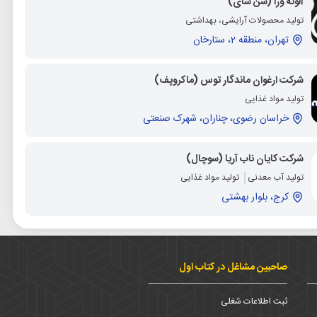
آلوئه ورا (سن سای)
تولید محصولات آرایشی، بهداشتی
تهران، منطقه 2، ستارخان
شرکت ارغوان ماندگار توس (ماکروپف)
تولید مواد غذایی
خراسان رضوی، چناران، شهرک صنعتی
شرکت کایان ناب آریا (سوچال)
تولید آب معدنی
تولید مواد غذایی
کرج، بلوار بهشتی
صاحبین مشاغل در کتاب اول
ثبت اطلاعات شغلی