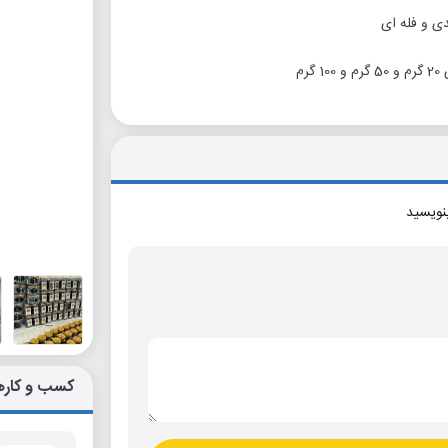
دی و فله ای
م
بنویسید
کسب و کاره