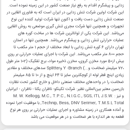
زدایی و پیشگرم اقدام به رفع نیاز صنعت کشور در این زمینه نموده است.
این شرکت اولین شرکت تنش زدایی در ایران است که به فناوری القایی در
صنعت تنش زدایی دست یافت و اکنون تنها شرکت تولید کننده این نوع
تجهیزات و همچنین تنها شرکت مجری تنش گیری موضعی به روش القایی
می‌باشد. این شرکت یکی از تواناترین شرکت ها در ساخت کوره های
عملیات حرارتی تنش زدایی و پیشگرم می‌باشد. همچنین تنها در استان
تهران دارای 6 کوره تنش زدایی با ابعاد مختلف از حجم 1 متر مکعب تا
حجم 800 متر مکعب می‌باشد. این شرکت با اجرای عملیات حرارتی بر روی
بیش از50 مورد مخزن کروی، مخزن ذخیره مواد، برج تفکیک (102 متر طول
،72 میلیمتر ضخامت و...) Y -Branch وSplitter سدهای مختلف و مقادیر
زیادی اینچ قطر لوله از کوچکترین سایز تا 64 اینچ و از 10 تا 85 میلیمتر
ضخامت را در واحدهای مختلف صنعتی داخل و خارج کشور تحت نظارت
بازرسین معتبر بین‌المللی نظیر: شرکت تکینکو- ناظران یکتا - ناظران - ایرانیان
و نیز : M. W. Kellogg, M.C., T.P.C., N.I.G.C., SGS, ITI, J.S.W.
Technip, Bess, DNV Serimer, T.M.S.I, Total, با موفقیت اجرا نموده
و آماده همکاری در زمینه مشاوره و اجرای عملیات حرارتی بر روی هر نوع
قطعه به هر اندازه با هر ضخامت و در هر موقعیت می باشد