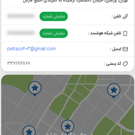
تهران، ورامین، خیابان دانشسرا، نرسیده به کمربندی خلیج فارس
تلفن :
نمایش شماره
XXXXXXXXXX
تلفن شبکه هوشمند :
نمایش شماره
XXXXXXXXXX
ایمیل :
petraco403@gmail.com
کد پستی :
3371919767