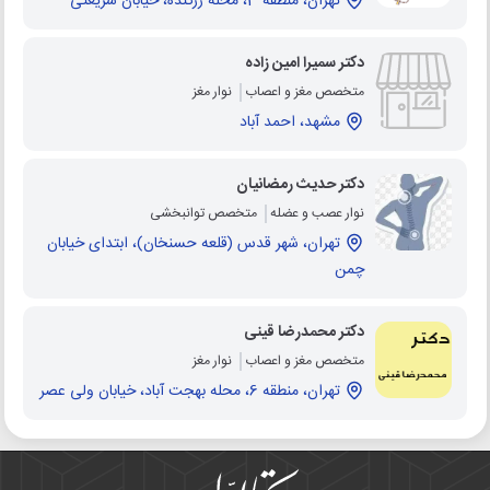
تهران، منطقه 3، محله زرگنده، خیابان شریعتی
دکتر سمیرا امین زاده
متخصص مغز و اعصاب
نوار مغز
مشهد، احمد آباد
دکتر حدیث رمضانیان
نوار عصب و عضله
متخصص توانبخشی
تهران، شهر قدس (قلعه حسنخان)، ابتدای خیابان
چمن
دکتر محمدرضا قینی
متخصص مغز و اعصاب
نوار مغز
تهران، منطقه 6، محله بهجت آباد، خیابان ولی عصر