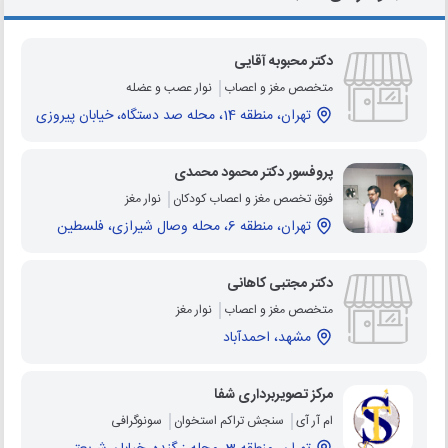
دکتر محبوبه آقایی
متخصص مغز و اعصاب
نوار عصب و عضله
تهران، منطقه 14، محله صد دستگاه، خیابان پیروزی
پروفسور دکتر محمود محمدی
فوق تخصص مغز و اعصاب کودکان
نوار مغز
تهران، منطقه 6، محله وصال شیرازی، فلسطین
دکتر مجتبی کاهانی
متخصص مغز و اعصاب
نوار مغز
مشهد، احمدآباد
مرکز تصویربرداری شفا
ام آر آی
سنجش تراکم استخوان
سونوگرافی