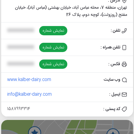
آدرس :
تهران، منطقه 7، محله عباس آباد، خیابان بهشتی (عباس آباد)، خیابان
مفتح (روزولت)، کوچه دوم، پلاک 26
تلفن :
نمایش شماره
XXXXXXXXXX
تلفن همراه :
نمایش شماره
XXXXXXXXXX
فکس :
نمایش شماره
XXXXXXXXXX
وب سایت
www.kalber-dairy.com
ایمیل :
info@kalber-dairy.com
کد پستی :
1587993314