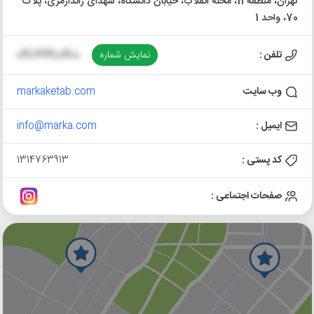
تهران، منطقه 11، محله انقلاب، خیابان دانشگاه، شهدای ژاندارمری، پلاک
70، واحد 1
تلفن :
نمایش شماره
021-66400400
وب سایت
markaketab.com
ایمیل :
info@marka.com
کد پستی :
1314763913
صفحات اجتماعی :