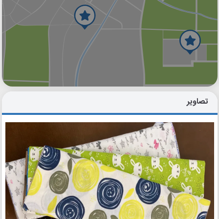
گوگل
بلد
نشان
تصاویر