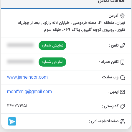
اطلاعات تماس
آدرس :
تهران، منطقه 12، محله فردوسی ، خیابان لاله زارنو، , بعد از چهارراه
تقوی، روبروی کوچه گلپرور، پلاک 669، طبقه سوم
تلفن :
نمایش شماره
XXXXXXXXXX
تلفن همراه :
نمایش شماره
XXXXXXXXXX
وب سایت
www.jame-noor.com
ایمیل :
moh3enlg@gmail.com
کد پستی :
1145774151
صفحات اجتماعی :