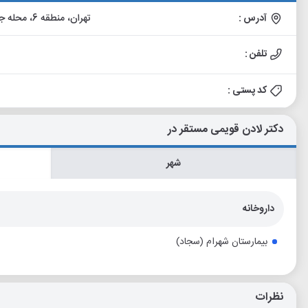
آدرس :
تهران، منطقه 6، محله جهاد، میدان جهاد (فاطمی)، نبش خیابان چهلستون، پلاک 1
تلفن :
کد پستی :
دکتر لادن قویمی مستقر در
شهر
داروخانه
بیمارستان شهرام (سجاد)
نظرات