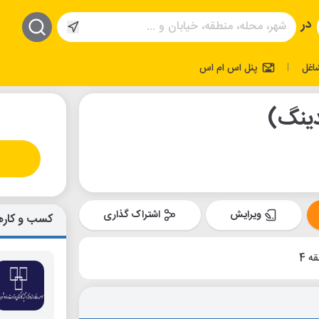
در
اغل
پنل اس ام اس
|
ینگ)
ویرایش
اشتراک گذاری
کسب و کاره
ه 4