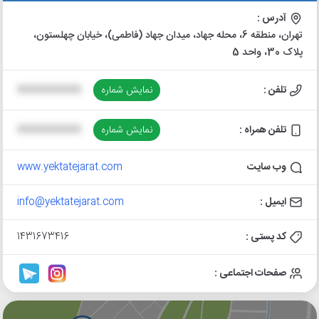
آدرس :
تهران، منطقه 6، محله جهاد، میدان جهاد (فاطمی)، خیابان چهلستون،
پلاک 30، واحد 5
تلفن :
نمایش شماره
XXXXXXXXXX
تلفن همراه :
نمایش شماره
XXXXXXXXXX
وب سایت
www.yektatejarat.com
ایمیل :
info@yektatejarat.com
کد پستی :
1431673416
صفحات اجتماعی :