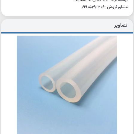
اینستاگرام: Lastiksazi_behfar
مشاورفروش :09905291306
تصاویر