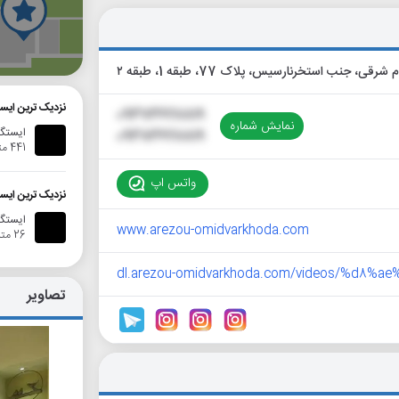
گ
نزدیک ترین ایست
09373628819
نمایش شماره
ایستگا
09383628819
441 متر
واتس اپ
نزدیک ترین ایس
ایستگاه ا
www.arezou-omidvarkhoda.com
26 متر
dl.arezou-omidvarkhoda.com/videos/%d8
تصاویر