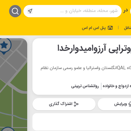
در
اغل
پنل اس ام اس
|
تراپی آرزوامیدوارخدا
دارنده گواهینامه مدرسی طرحواره درمانی از دانشگاه QALانگلستان واسترالیا و عضو رسمی سازمان نظام
 ازدواج و خانواده
روانشناس تربیتی
ویرایش
اشتراک گذاری