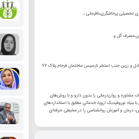
ی تحصیلی پرخاشگری،نافرمانی ،..
ین،مصرف گل و.
ادرس شعبه ۲ کلینیک ارزو امیدوارخدا : تهرانپارس فلکه دوم خ فرجام بین عادل و زرین جنب استخر نارسیس ساختمان فرجام پلاک ۷۷
مشاوره و روان‌درمانی را بدون دارو و با روش‌های
 با بنیاد نوروفیدبک اروپا، خدماتی مطابق با استانداردهای
خیص، درمان و آموزش روانشناسی را در محیطی حرفه‌ای