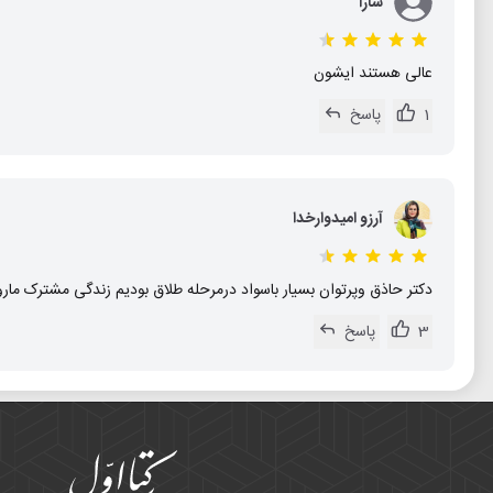
سارا
عالی هستند ایشون
1
پاسخ
آرزو اميدوارخدا
دکتر حاذق وپرتوان بسیار باسواد درمرحله طلاق بودیم زندگی مشترک مار
3
پاسخ