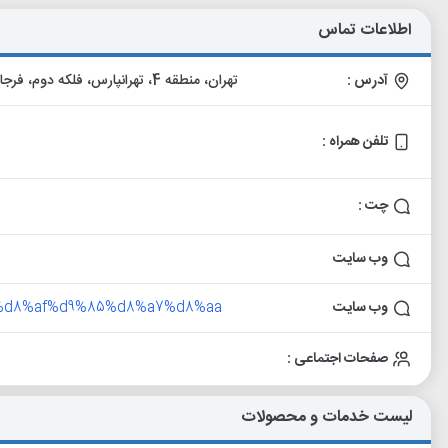
اطلاعات تماس
آدرس :
تهران، منطقه 4، تهرانپارس، فلکه دوم، فرجام شرقی، جنب استخرنارسیس، پلاک 77، طبقه 1، طبقه ۲
تلفن همراه :
چت :
وب سایت
وب سایت
%ae%d8%af%d9%85%d8%a7%d8%aa
صفحات اجتماعی :
لیست خدمات و محصولات