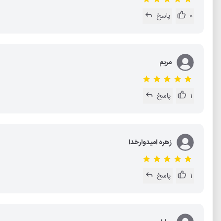
0
پاسخ
مریم
1
پاسخ
زهره امیدوارخدا
1
پاسخ