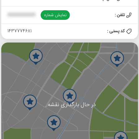
تلفن :
نمایش شماره
XXXXXXXXXX
کد پستی :
1437774681
در حال بارگذاری نقشه...