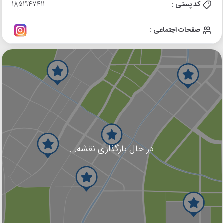
کد پستی :
1851947411
صفحات اجتماعی :
در حال بارگذاری نقشه...