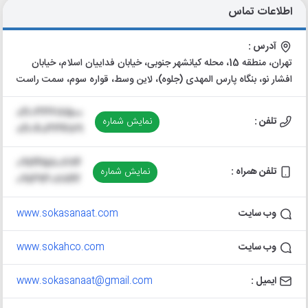
اطلاعات تماس
آدرس :
تهران، منطقه 15، محله کیانشهر جنوبی، خیابان فداییان اسلام، خیابان
افشار نو، بنگاه پارس المهدی (جلوه)، لاین وسط، قواره سوم، سمت راست
021-33617500
تلفن :
نمایش شماره
021-40334179
09124580774
تلفن همراه :
نمایش شماره
09129307842
وب سایت
www.sokasanaat.com
وب سایت
www.sokahco.com
ایمیل :
www.sokasanaat@gmail.com