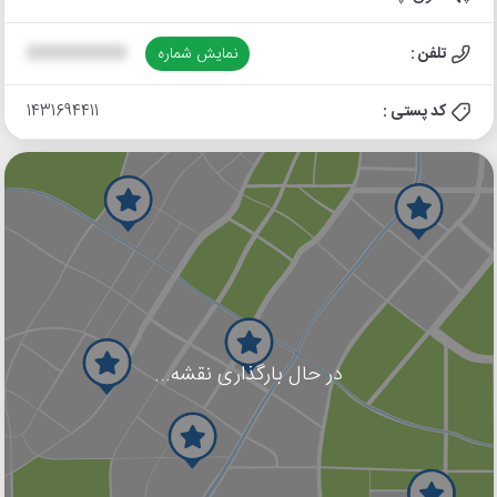
تلفن :
نمایش شماره
XXXXXXXXXX
کد پستی :
1431694411
در حال بارگذاری نقشه...