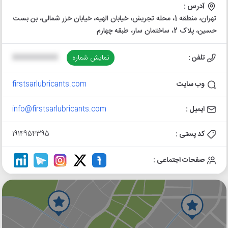
آدرس :
تهران، منطقه 1، محله تجریش، خیابان الهیه، خیابان خزر شمالی، بن بست
حسین، پلاک 2، ساختمان سار، طبقه چهارم
تلفن :
نمایش شماره
XXXXXXXXXX
وب سایت
firstsarlubricants.com
ایمیل :
info@firstsarlubricants.com
کد پستی :
1914954395
صفحات اجتماعی :